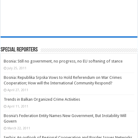
Special Reporters
Bosnia: Still no government, no progress, no EU softening of stance
July 25, 2011
Bosnia: Republika Srpska Vows to Hold Referendum on War Crimes
Cooperation; How will the International Community Respond?
April 27, 2011
Trends in Balkan Organized Crime Activities
April 11, 2011
Bosnia’s Federation Entity Names New Government, But Instability Will
Govern
March 22, 2011
Serbia: An outlook of Regional Cooperation and Border Issues Networks