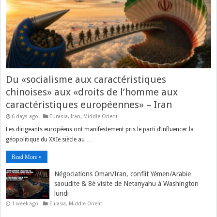
Du «socialisme aux caractéristiques
chinoises» aux «droits de l’homme aux
caractéristiques européennes» – Iran
6 days ago
Eurasia
,
Iran
,
Middle Orient
Les dirigeants européens ont manifestement pris le parti d’influencer la
géopolitique du XXIe siècle au …
Read More »
Négociations Oman/Iran, conflit Yémen/Arabie
saoudite & 8è visite de Netanyahu à Washington
lundi
1 week ago
Eurasia
,
Middle Orient