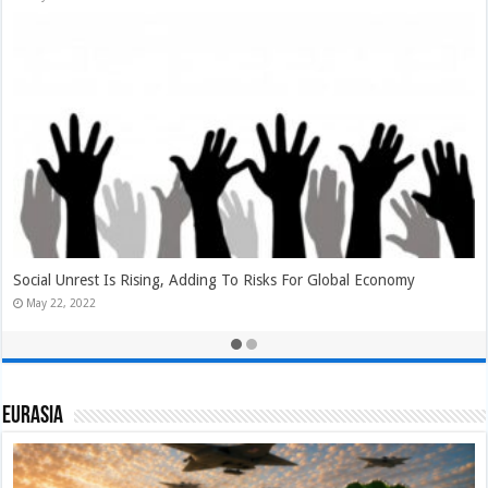
Will Biden Administration Gift Erdoğan Some Turkish Delight In
NATO Expansion Negotiations?
May 22, 2022
Eurasia