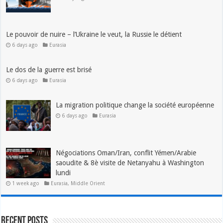
Le pouvoir de nuire – l’Ukraine le veut, la Russie le détient
6 days ago
Eurasia
Le dos de la guerre est brisé
6 days ago
Eurasia
La migration politique change la société européenne
6 days ago
Eurasia
Négociations Oman/Iran, conflit Yémen/Arabie
saoudite & 8è visite de Netanyahu à Washington
lundi
1 week ago
Eurasia
,
Middle Orient
Recent Posts