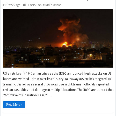
1 week ago
Eurasia
,
Iran
,
Middle Orient
US airstrikes hit 16 Iranian cities as the IRGC announced fresh attacks on US
bases and warned Britain over its role. Key TakeawaysUS strikes targeted 16
Iranian cities across several provinces overnight.Iranian officials reported
civilian casualties and damage in multiple locations.The IRGC announced the
26th wave of Operation Nasr 2 …
Read More »