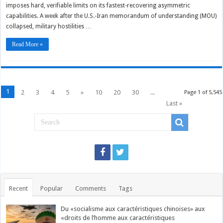
imposes hard, verifiable limits on its fastest-recovering asymmetric
capabilities. A week after the U.S.-Iran memorandum of understanding (MOU)
collapsed, military hostilities …
Read More »
1
2
3
4
5
»
10
20
30
...
Page 1 of 5,545
Last »
Recent
Popular
Comments
Tags
Du «socialisme aux caractéristiques chinoises» aux
«droits de l’homme aux caractéristiques