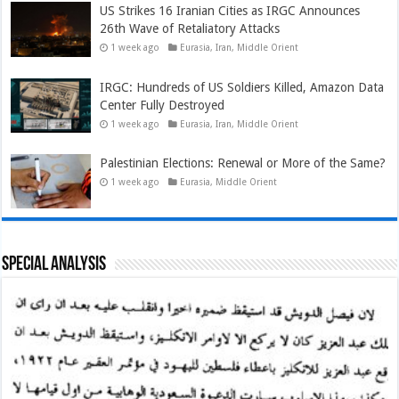
US Strikes 16 Iranian Cities as IRGC Announces
26th Wave of Retaliatory Attacks
1 week ago
Eurasia
,
Iran
,
Middle Orient
IRGC: Hundreds of US Soldiers Killed, Amazon Data
Center Fully Destroyed
1 week ago
Eurasia
,
Iran
,
Middle Orient
Palestinian Elections: Renewal or More of the Same?
1 week ago
Eurasia
,
Middle Orient
Special Analysis