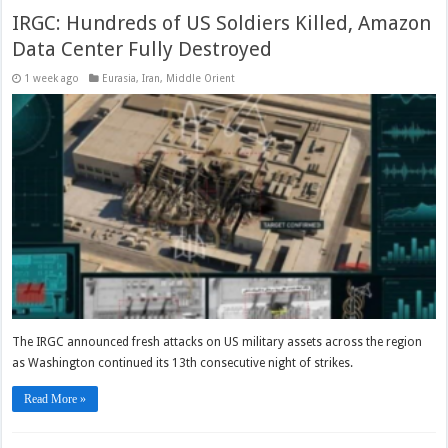
IRGC: Hundreds of US Soldiers Killed, Amazon
Data Center Fully Destroyed
1 week ago
Eurasia
,
Iran
,
Middle Orient
The IRGC announced fresh attacks on US military assets across the region
as Washington continued its 13th consecutive night of strikes.
Read More »