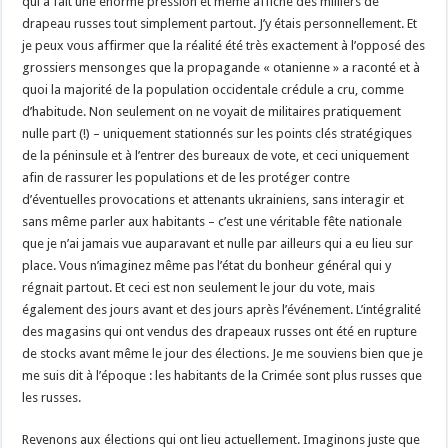
qui a fait une énorme pression et même affiché des milliers de
drapeau russes tout simplement partout. J’y étais personnellement. Et
je peux vous affirmer que la réalité été très exactement à l’opposé des
grossiers mensonges que la propagande « otanienne » a raconté et à
quoi la majorité de la population occidentale crédule a cru, comme
d’habitude. Non seulement on ne voyait de militaires pratiquement
nulle part (!) – uniquement stationnés sur les points clés stratégiques
de la péninsule et à l’entrer des bureaux de vote, et ceci uniquement
afin de rassurer les populations et de les protéger contre
d’éventuelles provocations et attenants ukrainiens, sans interagir et
sans même parler aux habitants – c’est une véritable fête nationale
que je n’ai jamais vue auparavant et nulle par ailleurs qui a eu lieu sur
place. Vous n’imaginez même pas l’état du bonheur général qui y
régnait partout. Et ceci est non seulement le jour du vote, mais
également des jours avant et des jours après l’événement. L’intégralité
des magasins qui ont vendus des drapeaux russes ont été en rupture
de stocks avant même le jour des élections. Je me souviens bien que je
me suis dit à l’époque : les habitants de la Crimée sont plus russes que
les russes.
Revenons aux élections qui ont lieu actuellement. Imaginons juste que