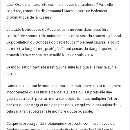
que l’Occident interprète comme un aveu de faiblesse ? Va-t-elle
conduire, comme l’a dit Emmanuel Macron, vers un isolement
diplomatique de la Russie ?
L’attitude belliqueuse de Poutine, comme vous dites, peut être
considérée comme telle uniquement si on la sort du contexte général.
La population du Donbass doit être tout simplement sauvée, à court
terme et, à long terme, protégée à tout jamais du danger qui est le
pouvoir ultra-nationaliste installé à Kiev depuis 2014.
La mobilisation partielle n’est qu’une suite logique à la réalité sur le
terrain.
J’aimerais que tout le monde comprenne clairement : il est totalement
inconcevable que la Russie perde la guerre qui est pour elle une
guerre sacrée. Si pour arriver à ses objectifs il faut multiplier l’effort
par dix ou par vingt et non pas par deux, ce qui est le cas aujourd’hui,
cela sera fait et ceci sans le moindre doute possible.
Ce que la propagande « otanienne » présente comme un aveu de
faiblesse n’est qu’un ajustement de tir vis-à-vis de la réalité sur le