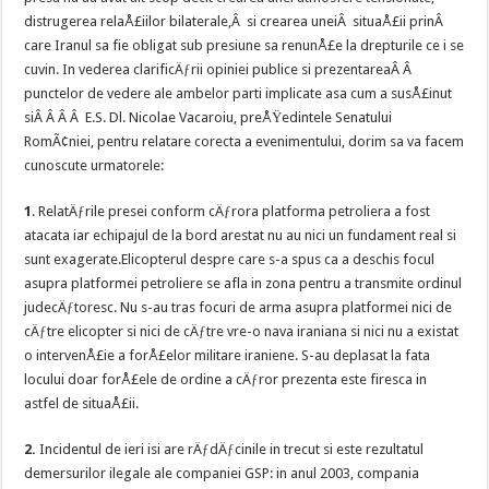
distrugerea relaÅ£iilor bilaterale,Â si crearea uneiÂ situaÅ£ii prinÂ
care Iranul sa fie obligat sub presiune sa renunÅ£e la drepturile ce i se
cuvin. In vederea clarificÄƒrii opiniei publice si prezentareaÂ Â
punctelor de vedere ale ambelor parti implicate asa cum a susÅ£inut
siÂ Â Â Â E.S. Dl. Nicolae Vacaroiu, preÅŸedintele Senatului
RomÃ¢niei, pentru relatare corecta a evenimentului, dorim sa va facem
cunoscute urmatorele:
1
. RelatÄƒrile presei conform cÄƒrora platforma petroliera a fost
atacata iar echipajul de la bord arestat nu au nici un fundament real si
sunt exagerate.
Elicopterul despre care s-a spus ca a deschis focul
asupra platformei petroliere se afla in zona pentru a transmite ordinul
judecÄƒtoresc. Nu s-au tras focuri de arma asupra platformei nici de
cÄƒtre elicopter si nici de cÄƒtre vre-o nava iraniana si nici nu a existat
o intervenÅ£ie a forÅ£elor militare iraniene. S-au deplasat la fata
locului doar forÅ£ele de ordine a cÄƒror prezenta este firesca in
astfel de situaÅ£ii.
2.
Incidentul de ieri isi are rÄƒdÄƒcinile in trecut si este rezultatul
demersurilor ilegale ale companiei GSP: in anul 2003, compania