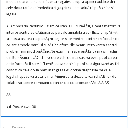
media nu are numai o influenta negativa asupra opiniei publice din
cele doua tari, dar impiedica si gÄƒsirea unei soluÅ£ii paÅŸnice si
legale.
7.
Ambasada Republicii Islamice Iran la BucureÅŸti, a realizat eforturi
intense pentru soluÅ£ionarea pe cale amiabila a conflictului apÄƒrut,
si insista asupra respectÄƒrii legilor si prevederile internaÅ£ionale de
cÄƒtre ambele parti, si susÅ£ine eforturile pentru rezolvarea acestei
probleme in mod paÅŸnic.
Ne exprimam speranÅ£a ca mass media
din RomÃ¢nia, avÃ¢nd in vedere cele de mai sus, va evita publicarea
de informaÅ£ii care influenÅ£eazÄƒ opinia publica asigurÃ¢nd astfel
conditi ca cele doua parti in litigiu sa-si obtina drepturile pe cale
legala,f apt ce va ajuta la menÅ£inerea si dezvoltarea relaÅ£iilor de
colaborare intre companiile iraniene si cele romaneÅŸti.
Â
Â
ÂŠ
ÂŠ
Post Views:
381
Previous