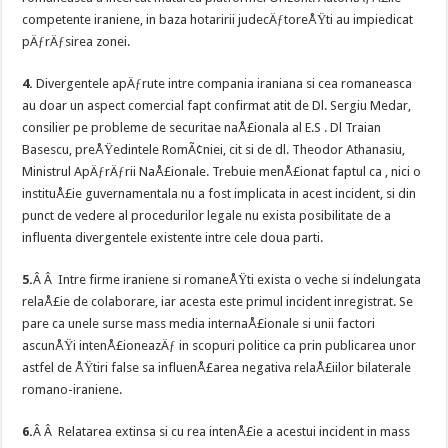
competente
iraniene, in baza hotaririi judecÄƒtoreÅŸti au impiedicat
pÄƒrÄƒsirea zonei.
4.
Divergentele apÄƒrute intre compania iraniana si cea romaneasca
au doar un aspect comercial fapt confirmat atit de Dl. Sergiu Medar,
consilier pe probleme de securitae naÅ£ionala al E.S . Dl Traian
Basescu, preÅŸedintele RomÃ¢niei, cit si de dl. Theodor Athanasiu,
Ministrul ApÄƒrÄƒrii NaÅ£ionale. Trebuie menÅ£ionat faptul ca , nici o
instituÅ£ie guvernamentala nu a fost implicata in acest incident, si din
punct de vedere al procedurilor legale nu exista posibilitate de a
influenta divergentele existente intre cele doua parti.
5.
Â
Â
Intre firme iraniene si romaneÅŸti exista o veche si indelungata
relaÅ£ie de colaborare, iar acesta este primul incident inregistrat. Se
pare ca unele surse mass media internaÅ£ionale si unii factori
ascunÅŸi intenÅ£ioneazÄƒ in scopuri politice ca prin publicarea unor
astfel de ÅŸtiri false sa influenÅ£area negativa relaÅ£iilor bilaterale
romano-iraniene.
6.
Â
Â
Relatarea extinsa si cu rea intenÅ£ie a acestui incident in mass