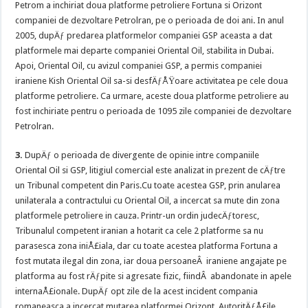
Petrom a inchiriat doua platforme petroliere Fortuna si Orizont
companiei de dezvoltare Petrolran, pe o perioada de doi ani. In anul
2005, dupÄƒ predarea platformelor companiei GSP aceasta a dat
platformele mai departe companiei Oriental Oil, stabilita in Dubai.
Apoi, Oriental Oil, cu avizul companiei GSP, a permis companiei
iraniene Kish Oriental Oil sa-si desfÄƒÅŸoare activitatea pe cele doua
platforme petroliere. Ca urmare, aceste doua platforme petroliere au
fost inchiriate pentru o perioada de 1095 zile companiei de dezvoltare
Petrolran.
3.
DupÄƒ o perioada de divergente de opinie intre companiile
Oriental Oil si GSP, litigiul comercial este analizat in prezent de cÄƒtre
un Tribunal competent din Paris.
Cu toate acestea GSP, prin anularea
unilaterala a contractului cu Oriental Oil, a incercat sa mute din zona
platformele petroliere in cauza. Printr-un ordin judecÄƒtoresc,
Tribunalul competent iranian a hotarit ca cele 2 platforme sa nu
parasesca zona iniÅ£iala, dar cu toate acestea platforma Fortuna a
fost mutata ilegal din zona, iar doua persoaneÂ iraniene angajate pe
platforma au fost rÄƒpite si agresate fizic, fiindÂ abandonate in apele
internaÅ£ionale. DupÄƒ opt zile de la acest incident compania
romaneasca a incercat mutarea platformei Orizont. AutoritÄƒÅ£ile