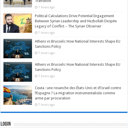
Transition
7 hours ago
Political Calculations Drive Potential Engagement
Between Syrian Leadership and Hezbollah Despite
Legacy of Conflict – The Syrian Observer
7 hours ago
Athens vs Brussels: How National Interests Shape EU
Sanctions Policy
7 hours ago
Athens vs Brussels: How National Interests Shape EU
Sanctions Policy
7 hours ago
Ceuta : une revanche des États-Unis et d’Israël contre
l’Espagne ? La migration instrumentalisée comme
arme par procuration
7 hours ago
Login