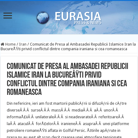
Home
/
Iran
/
Comunicat de Presa al Ambasadei Republicii Islamice Iran la
BucureÅŸti privid conflictul dintre compania iraniana si cea romaneasca
Comunicat de Presa al Ambasadei Republicii
Islamice Iran la BucureÅŸti privid
conflictul dintre compania iraniana si cea
romaneasca
Din nefericire, ieri am fost martorii publicÄƒrii si difuzÄƒrii de cÄƒtre
diverseÂ Â Â surseÂ Â Â massÂ Â Â mediaÂ Â Â aÂ Â unorÂ Â
informaÅ£iiÂ Â unilateraleÂ Â Â si neadevarateÂ Â referitoareÂ Â
laÂ Â ataculÂ Â forÅ£elorÂ Â iranieneÂ Â asupraÂ Â unei platforme
petroliere romaneÅŸti aflata in Golful Persic. Åžtirile apÄƒrute in
presa nu au avut alt scop decit crearea unei atmosfere tensionate,