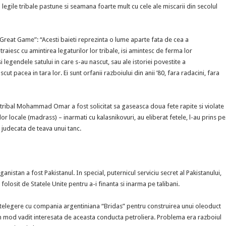
egile tribale pastune si seamana foarte mult cu cele ale miscarii din secolul
Great Game”: “Acesti baieti reprezinta o lume aparte fata de cea a
raiesc cu amintirea legaturilor lor tribale, isi amintesc de ferma lor
egendele satului in care s-au nascut, sau ale istoriei povestite a
t pacea in tara lor. Ei sunt orfanii razboiului din anii ’80, fara radacini, fara
rul tribal Mohammad Omar a fost solicitat sa gaseasca doua fete rapite si violate
ilor locale (madrass) – inarmati cu kalasnikovuri, au eliberat fetele, l-au prins pe
o judecata de teava unui tanc.
ganistan a fost Pakistanul. In special, puternicul serviciu secret al Pakistanului,
l folosit de Statele Unite pentru a-i finanta si inarma pe talibani.
intelegere cu compania argentiniana “Bridas” pentru construirea unui oleoduct
 in mod vadit interesata de aceasta conducta petroliera. Problema era razboiul