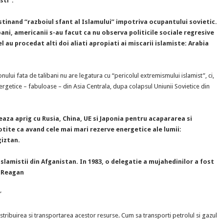
sti”.
sustinand “razboiul sfant al Islamului” impotriva ocupantului sovietic.
ibani, americanii s-au facut ca nu observa politicile sociale regresive
el au procedat alti doi aliati apropiati ai miscarii islamiste: Arabia
ului fata de talibani nu are legatura cu “pericolul extremismului islamist”, ci,
rgetice – fabuloase – din Asia Centrala, dupa colapsul Uniunii Sovietice din
eaza aprig cu Rusia, China, UE si Japonia pentru acapararea si
otite ca avand cele mai mari rezerve energetice ale lumii:
giztan.
 islamistii din Afganistan. In 1983, o delegatie a mujahedinilor a fost
e Reagan
”
stribuirea si transportarea acestor resurse. Cum sa transporti petrolul si gazul