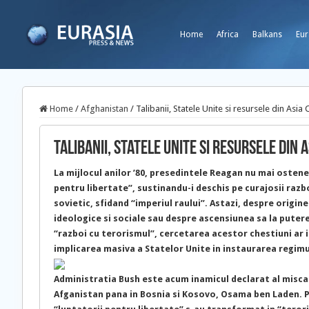
Home
Africa
Balkans
Eur
Home
/
Afghanistan
/
Talibanii, Statele Unite si resursele din Asia 
Talibanii, Statele Unite si resursele din 
La mijlocul anilor ’80, presedintele Reagan nu mai ostene
pentru libertate”, sustinandu-i deschis pe curajosii razb
sovietic, sfidand “imperiul raului”. Astazi, despre origin
ideologice si sociale sau despre ascensiunea sa la putere 
“razboi cu terorismul”, cercetarea acestor chestiuni a
implicarea masiva a Statelor Unite in instaurarea regimul
Administratia Bush este acum inamicul declarat al miscarii
Afganistan pana in Bosnia si Kosovo, Osama ben Laden. P