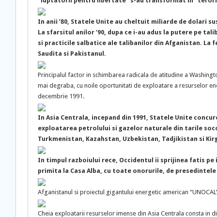
“luptatorii pentru libertate” s-au transformat in “terori
In anii ’80, Statele Unite au cheltuit miliarde de dolari 
La sfarsitul anilor ’90, dupa ce i-au adus la putere pe tal
si practicile salbatice ale talibanilor din Afganistan. La f
Saudita si Pakistanul.
Principalul factor in schimbarea radicala de atitudine a Washington
mai degraba, cu noile oportunitati de exploatare a resurselor ene
decembrie 1991.
In Asia Centrala, incepand din 1991, Statele Unite concur
exploatarea petrolului si gazelor naturale din tarile soc
Turkmenistan, Kazahstan, Uzbekistan, Tadjikistan si Kir
In timpul razboiului rece, Occidentul ii sprijinea fatis pe
primita la Casa Alba, cu toate onorurile, de presedintel
Afganistanul si proiectul gigantului energetic american “UNOCAL
Cheia exploatarii resurselor imense din Asia Centrala consta in di