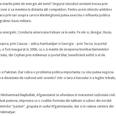
tre marile piete de energie ale lumii? Singurul oleoduct existent trecea prin
vei si sa mentina la distanta alti competitori. Pentru acest obiectiv ambitios
ca prin tari asupra carora Washingtonul putea exercita o influenta politica
 grabnic baze militare.
eu energetic. Conducta americana trebuie sa le evite. Pe ele si, desigur, Rusia.
ica, prin Caucaz – adica Azerbaidjan si Georgia – prin Turcia, la portul
, a fost inaugurat in 2006, cu o zi inainte de inceperea bombardamentelor
ului, din Ceyhan prin Ashkenazi si portul Eilat, beneficiind astfel si el de
tan si Pakistan. Dar ridica o problema politica importanta: cu cine putea negocia
ra devastata de razboiul anti-sovietic? Intr-o tara a haosului si a legilor tribale,
lui Mohammad Najibullah, Afganistanul se afundase in marasmul razboiului civil.
uat puterea, impreuna cu o coalitie formata din talibani si uzbeci din nordul
tnicilor “pastun”, grupata in sudul Afganistanului, dar si in cateva cartiere din
 Hekmatyar.