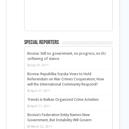
Special Reporters
Bosnia: Still no government, no progress, no EU
softening of stance
July 25, 2011
Bosnia: Republika Srpska Vows to Hold
Referendum on War Crimes Cooperation; How
will the International Community Respond?
April 27, 2011
Trends in Balkan Organized Crime Activities
April 11, 2011
Bosnia’s Federation Entity Names New
Government, But Instability Will Govern
March 22, 2011