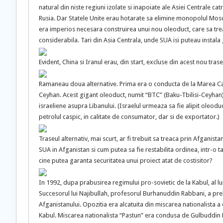
natural din niste regiuni izolate si inapoiate ale Asiei Centrale ca
Rusia. Dar Statele Unite erau hotarate sa elimine monopolul Mosco
era imperios necesara construirea unui nou oleoduct, care sa trea
considerabila. Tari din Asia Centrala, unde SUA isi puteau instala
Evident, China si Iranul erau, din start, excluse din acest nou tras
Ramaneau doua alternative. Prima era o conducta de la Marea Casp
Ceyhan. Acest gigant oleoduct, numit “BTC” (Baku-Tbilisi-Ceyhan)
israeliene asupra Libanului. (Israelul urmeaza sa fie alipit oleoduct
petrolul caspic, in calitate de consumator, dar si de exportator.)
Traseul alternativ, mai scurt, ar fi trebuit sa treaca prin Afganis
SUA in Afganistan si cum putea sa fie restabilita ordinea, intr-o ta
cine putea garanta securitatea unui proiect atat de costisitor?
In 1992, dupa prabusirea regimului pro-sovietic de la Kabul, al 
Succesorul lui Najibullah, profesorul Burhanuddin Rabbani, a prel
Afganistanului. Opozitia era alcatuita din miscarea nationalista a e
Kabul. Miscarea nationalista “Pastun” era condusa de Gulbuddin