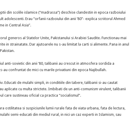
ptii din scolile islamice (“madrassa”) deschise clandestin in epoca razboiului
 mult adolescenti. Erau “orfanii razboiului din anii ’80”- explica scriitorul Ahmed
me in Central Asia”.
torul generos al Statelor Unite, Pakistanului si Arabiei Saudite. Functionau mai
e in strainatate. Dar ajutoarele nu s-au limitat la carti si alimente. Pana in anul
 Pakistan.
iul anti-sovietic din anii ’80, talibanii au crescut in atmosfera sordida a
si s-au confruntat de mici cu marile privatiuni din epoca Najibullah.
 Educati de mulahi simpli, in conditiile din tabere, talibanii si-au cautat
u aplicate cu multa strictete. Imbibati de un anti-comunism virulent, talibanii
ul care sustineau oficial ca practica “socialismul”.
a ostilitatea si suspiciunile lumii rurale fata de viata urbana, fata de lectura,
 mulahi semi-educati din mediul rural, in nici un caz experti in Islamism, sau