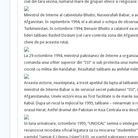
civil din tara vecina, numarul mare de grupari etnice si religioase 
Ministrul de Interne al cabinetului Bhutto, Naseerullah Babar, a av
Afganistan. In septembrie 1994, el a alcatuit o echipa de observator
Turkmenistan. In octombrie 1994, Benazir Bhutto a calatorit ea i
lideri talibani: Rashid Dostum (cel care controla zona din Afganis
cheie de pe aceasta ruta).
La 29 octombrie 1994, ministrul pakistanez de Interne a organiz
comanda unui ofiter superior din “ISI” si sub protectia unui numer
ciocnit cu militia din Kandahar. Rezultatul: talibanii au anihilat mi
Aceasta victorie, neasteptata, a trezit apetitul de lupta al taliban
ministrul de Interne Babar si de serviciul secret pakistanez “ISI”, i
Afganistanului. Unele victorii insa au fost facilitate si de marile
Kabul. Dupa un recul la mijlocul lui 1995, talibanii – reinarmati si r
orasul Herat. Astfel drumul din Pakistan in Asia Centrala era desc
In luna urmatoare, octombrie 1995, “UNOCAL” semna o intelegere 
recunoscut niciodata oficial legatura sa cu miscarea “studentilor” 
partidul “Jamiat-E-Ulema-Islam”(JUI), un partid pakistanez extremi