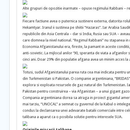
Alte grupuri de opozitie inarmate – opuse regimului Rabbani – refl
Fiecare factiune avea o puternica sustinere externa, datorita rolulu
Hekamtyar. Iranul ii sustinea pe shiitii “Hazaras”. Iar Arabia Saud
republicile din Asia Centrala – dar si India, Rusia sau SUA – aveau
care domnea la nivel national. “Regimul Rabbani” nu stapanea in rea
Economia Afganistanului era, fireste, la pamant in aceste conditii
anti-sovietic. La mijlocul anilor ’90, speranta de viata a afganilor 
cinci ani. Doar 29% din populatie afgana avea un minim acces la 
Totusi, sudul Afganistanului parea ruta cea mai indicata pentru 
din Turkmenistan si Pakistan. O companie argentiniana, “BRIDAS”, 
explora si exploata resursele de gaz natural din Turkmenistan. I
Pakistan pentru construirea – via Afganistan – a unui gigant gazod
Compania argentiniana dorea sa atraga in proiect gigantul amer
mai tarziu, “UNOCAL” a semnat cu guvernul de la Kabul o intelege
condus la declansarea unei adevarate batalii comerciale intre cele
talibana a aparut ca o posibila solutie pentru interesele SUA.
Originile miscarii talibane