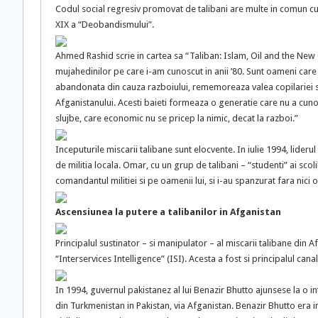
Codul social regresiv promovat de talibani are multe in comun cu l
XIX a “Deobandismului”.
Ahmed Rashid scrie in cartea sa “Taliban: Islam, Oil and the New 
mujahedinilor pe care i-am cunoscut in anii ’80. Sunt oameni care t
abandonata din cauza razboiului, rememoreaza valea copilariei si l
Afganistanului. Acesti baieti formeaza o generatie care nu a cunoscu
slujbe, care economic nu se pricep la nimic, decat la razboi.”
Inceputurile miscarii talibane sunt elocvente. In iulie 1994, lide
de militia locala. Omar, cu un grup de talibani – “studenti” ai scol
comandantul militiei si pe oamenii lui, si i-au spanzurat fara nici 
Ascensiunea la putere a talibanilor in Afganistan
Principalul sustinator – si manipulator – al miscarii talibane din Af
“Interservices Intelligence” (ISI). Acesta a fost si principalul cana
In 1994, guvernul pakistanez al lui Benazir Bhutto ajunsese la o 
din Turkmenistan in Pakistan, via Afganistan. Benazir Bhutto era