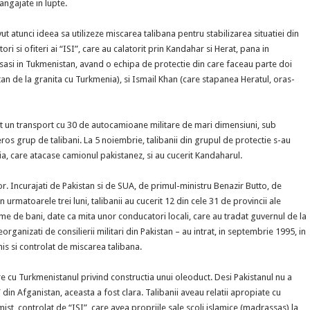
angajate in lupte.
ut atunci ideea sa utilizeze miscarea talibana pentru stabilizarea situatiei din
i si ofiteri ai “ISI”, care au calatorit prin Kandahar si Herat, pana in
nsasi in Tukmenistan, avand o echipa de protectie din care faceau parte doi
tan de la granita cu Turkmenia), si Ismail Khan (care stapanea Heratul, oras-
at un transport cu 30 de autocamioane militare de mari dimensiuni, sub
os grup de talibani. La 5 noiembrie, talibanii din grupul de protectie s-au
litia, care atacase camionul pakistanez, si au cucerit Kandaharul.
ilor. Incurajati de Pakistan si de SUA, de primul-ministru Benazir Butto, de
n urmatoarele trei luni, talibanii au cucerit 12 din cele 31 de provincii ale
 sume de bani, date ca mita unor conducatori locali, care au tradat guvernul de la
eorganizati de consilierii militari din Pakistan – au intrat, in septembrie 1995, in
his si controlat de miscarea talibana.
cu Turkmenistanul privind constructia unui oleoduct. Desi Pakistanul nu a
din Afganistan, aceasta a fost clara. Talibanii aveau relatii apropiate cu
st, controlat de “ISI”, care avea propriile sale scoli islamice (madrassas) la