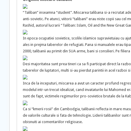
“Taliban” inseamna “student”. Miscarea talibana si-a recrutat ade
anti-sovietic. Pe atunci, viitorii “talibani” erau niste copii sau cel
Rashid, autorul lucrarii “Taliban: Islam, Oil and the New Great Ga
In epoca ocupatiei sovietice, scolile islamice supravietuiau cu aju
ales in prejma taberelor de refugiati. Pana si manualele erau tiparit
2000, talibanii au primit din SUA arme, bani si consilieri. Pe filiera
Desi majoritatea sunt prea tineri ca sa fi participat direct la razbo
taberelor de luptatori, multi si-au pierdut parintii in acel razboi 
Inca de la inceputuri, miscarea a avut un caracter profund regresiv.
modelul intr-un trecut idealizat, cand invataturile lui Mahomed era
sunt de fapt, victimele regimurilor pro-sovietice brutale de la Kab
Ca si “kmerii rosii” din Cambodgia, talibanii reflecta in mare masur
de valorile culturale si fata de tehnologie. Liderii talibanilor sunt
obisnuiti ai comentariilor religioase.