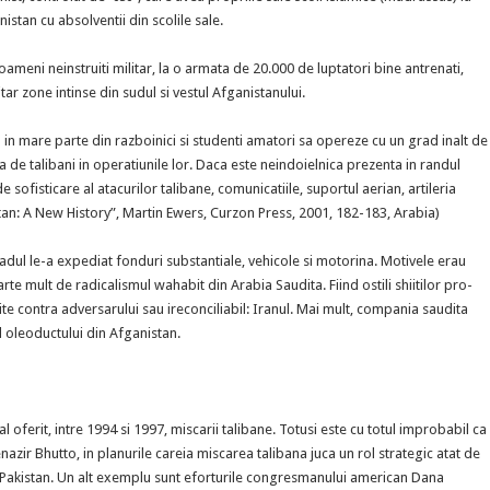
nistan cu absolventii din scolile sale.
ameni neinstruiti militar, la o armata de 20.000 de luptatori bine antrenati,
itar zone intinse din sudul si vestul Afganistanului.
n mare parte din razboinici si studenti amatori sa opereze cu un grad inalt de
a de talibani in operatiunile lor. Daca este neindoielnica prezenta in randul
de sofisticare al atacurilor talibane, comunicatiile, suportul aerian, artileria
tan: A New History”, Martin Ewers, Curzon Press, 2001, 182-183, Arabia)
Riadul le-a expediat fonduri substantiale, vehicole si motorina. Motivele erau
te mult de radicalismul wahabit din Arabia Saudita. Fiind ostili shiitilor pro-
dite contra adversarului sau ireconciliabil: Iranul. Mai mult, compania saudita
ul oleoductului din Afganistan.
l oferit, intre 1994 si 1997, miscarii talibane. Totusi este cu totul improbabil ca
nazir Bhutto, in planurile careia miscarea talibana juca un rol strategic atat de
n Pakistan. Un alt exemplu sunt eforturile congresmanului american Dana