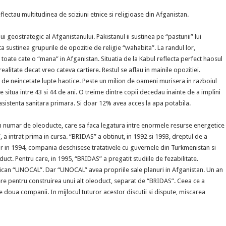
ectau multitudinea de sciziuni etnice si religioase din Afganistan.
i geostrategic al Afganistanului. Pakistanul ii sustinea pe “pastunii” lui
ita sustinea grupurile de opozitie de religie “wahabita”. La randul lor,
 toate cate o “mana” in Afganistan. Situatia de la Kabul reflecta perfect haosul
litate decat vreo cateva cartiere. Restul se aflau in mainile opozitiei.
, de neincetate lupte haotice. Peste un milion de oameni murisera in razboiul
se situa intre 43 si 44 de ani. O treime dintre copii decedau inainte de a implini
asistenta sanitara primara. Si doar 12% avea acces la apa potabila.
un numar de oleoducte, care sa faca legatura intre enormele resurse energetice
a intrat prima in cursa. “BRIDAS” a obtinut, in 1992 si 1993, dreptul de a
ar in 1994, compania deschisese tratativele cu guvernele din Turkmenistan si
uct. Pentru care, in 1995, “BRIDAS” a pregatit studiile de fezabilitate.
ican “UNOCAL”. Dar “UNOCAL” avea propriile sale planuri in Afganistan. Un an
re pentru construirea unui alt oleoduct, separat de “BRIDAS”. Ceea ce a
 doua companii. In mijlocul tuturor acestor discutii si dispute, miscarea