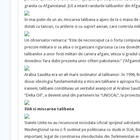
granita cu Afganistanul. JUI a intarit randurile talibanilor din Afga
In mai putin de un an, miscarea talibana a ajuns de la o mana de o
dotati cu tancuri, cu artilerie si cu suport aerian, care controla mil
Un observator remarca: “Este de neconceput ca o forta compusa i
precizie militara si sa aiba o organizare riguroasa ca cea dovedit
talibanilor a unor fosti militari de cariera afgani, viteza si gradul 
dovedesc fara dubii prezenta unor ofiteri pakistanezi.” (“Afganis
Arabia Saudita era un alt mare sustinator al talibanior. In 1996, 
doua: ideologia fundamentalista a miscarii talibane ii apropia foar
iranieni, talibanii constituiau un veritabil avanpost al Arabiei Sau
“Delta Oil”, a devenit unul din partenerii lui “UNOCAL”, la proiect
SUA si miscarea talibana
Statele Unite nu au recunoscut niciodata oficial sprijinul substantia
Washingtonul sa nu o fi sustinut pe politiciana cu studii in SUA, Be
important, legat de construirea oleoductului din Turkmenistan i