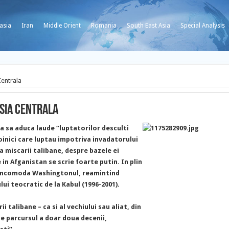
asia
Iran
Middle Orient
Romania
South East Asia
Special Analysis
Centrala
Asia Centrala
a sa aduca laude “luptatorilor desculti
oinici care luptau impotriva invadatorului
ea miscarii talibane, despre bazele ei
in Afganistan se scrie foarte putin. In plin
r incomoda Washingtonul, reamintind
ui teocratic de la Kabul (1996-2001).
 talibane – ca si al vechiului sau aliat, din
e parcursul a doar doua decenii,