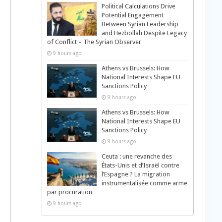
Political Calculations Drive
Potential Engagement
Between Syrian Leadership
and Hezbollah Despite Legacy
of Conflict – The Syrian Observer
9 hours ago
Athens vs Brussels: How
National Interests Shape EU
Sanctions Policy
9 hours ago
Athens vs Brussels: How
National Interests Shape EU
Sanctions Policy
9 hours ago
Ceuta : une revanche des
États-Unis et d’Israël contre
l’Espagne ? La migration
instrumentalisée comme arme
par procuration
9 hours ago