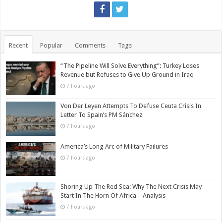
Recent
Popular
Comments
Tags
“The Pipeline Will Solve Everything”: Turkey Loses
Revenue but Refuses to Give Up Ground in Iraq
7 hours ago
Von Der Leyen Attempts To Defuse Ceuta Crisis In
Letter To Spain’s PM Sánchez
7 hours ago
America’s Long Arc of Military Failures
7 hours ago
Shoring Up The Red Sea: Why The Next Crisis May
Start In The Horn Of Africa – Analysis
7 hours ago