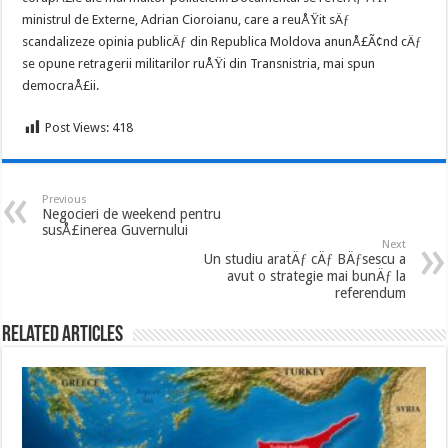
ministrul de Externe, Adrian Cioroianu, care a reuÅŸit sÄƒ
scandalizeze opinia publicÄƒ din Republica Moldova anunÅ£Ã¢nd cÄƒ
se opune retragerii militarilor ruÅŸi din Transnistria, mai spun
democraÅ£ii.
Post Views:
418
Previous
Negocieri de weekend pentru
susÅ£inerea Guvernului
Next
Un studiu aratÄƒ cÄƒ BÄƒsescu a
avut o strategie mai bunÄƒ la
referendum
Related Articles