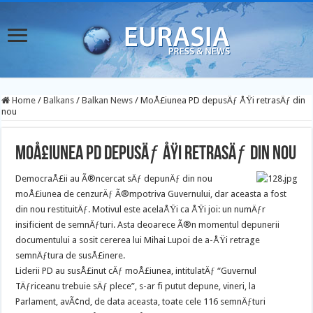
Home
/
Balkans
/
Balkan News
/
MoÅ£iunea PD depusÄƒ ÅŸi retrasÄƒ din
nou
MoÅ£iunea PD depusÄƒ ÅŸi retrasÄƒ din nou
DemocraÅ£ii au Ã®ncercat sÄƒ depunÄƒ din nou
moÅ£iunea de cenzurÄƒ Ã®mpotriva Guvernului, dar aceasta a fost
din nou restituitÄƒ. Motivul este acelaÅŸi ca ÅŸi joi: un numÄƒr
insificient de semnÄƒturi. Asta deoarece Ã®n momentul depunerii
documentului a sosit cererea lui Mihai Lupoi de a-ÅŸi retrage
semnÄƒtura de susÅ£inere.
Liderii PD au susÅ£inut cÄƒ moÅ£iunea, intitulatÄƒ “Guvernul
TÄƒriceanu trebuie sÄƒ plece”, s-ar fi putut depune, vineri, la
Parlament, avÃ¢nd, de data aceasta, toate cele 116 semnÄƒturi