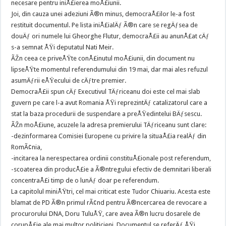
necesare pentru iniÅ£ierea moÅ£iunii.
Joi, din cauza unei adeziuni Ã®n minus, democraÅ£ilor le-a fost
restituit documentul. Pe lista iniÅ£ialÄƒ Ã®n care se regÄƒsea de
douÄƒ ori numele lui Gheorghe Flutur, democraÅ£ii au anunÅ£at cÄƒ
s-a semnat ÅŸi deputatul Nati Meir.
ÃŽn ceea ce priveÅŸte conÅ£inutul moÅ£iunii, din document nu
lipseÅŸte momentul referendumului din 19 mai, dar mai ales refuzul
asumÄƒrii eÅŸecului de cÄƒtre premier.
DemocraÅ£ii spun cÄƒ Executivul TÄƒriceanu doi este cel mai slab
guvern pe care l-a avut Romania ÅŸi reprezintÄƒ catalizatorul care a
stat la baza procedurii de suspendare a preÅŸedintelui BÄƒsescu.
ÃŽn moÅ£iune, acuzele la adresa premierului TÄƒriceanu sunt clare:
-dezinformarea Comisiei Europene cu privire la situaÅ£ia realÄƒ din
RomÃ¢nia,
-incitarea la nerespectarea ordinii constituÅ£ionale post referendum,
-scoaterea din producÅ£ie a Ã®ntregului efectiv de demnitari liberali
concentraÅ£i timp de o lunÄƒ doar pe referendum.
La capitolul miniÅŸtri, cel mai criticat este Tudor Chiuariu. Acesta este
blamat de PD Ã®n primul rÃ¢nd pentru Ã®ncercarea de revocare a
procurorului DNA, Doru TuluÅŸ, care avea Ã®n lucru dosarele de
corupÅ£ie ale mai multor politicieni. Documentul se referÄƒ ÅŸi