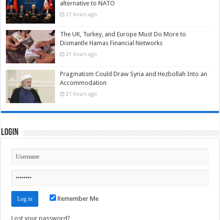
alternative to NATO
21 hours ago
The UK, Turkey, and Europe Must Do More to
Dismantle Hamas Financial Networks
21 hours ago
Pragmatism Could Draw Syria and Hezbollah Into an
Accommodation
21 hours ago
Login
Remember Me
Lost your password?