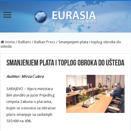
Home
/
Balkans
/
Balkan Press
/
Smanjenjem plata i toplog obroka do
ušteda
Smanjenjem plata i toplog obroka do ušteda
AutHor: Mirza Čubro
SARAJEVO – Vijeće ministara
BiH utvrdilo je jučer Prijedlog
izmjena Zakona o plaćama,
kojim se osnovica za obračun
plaće smanjuje sa sadašnjih
535 KM na 498.