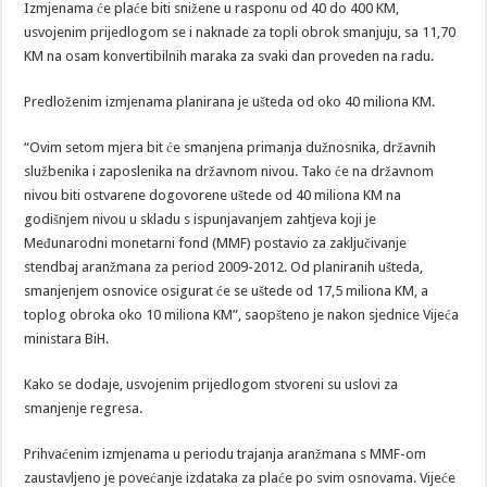
Izmjenama će plaće biti snižene u rasponu od 40 do 400 KM,
usvojenim prijedlogom se i naknade za topli obrok smanjuju, sa 11,70
KM na osam konvertibilnih maraka za svaki dan proveden na radu.
Predloženim izmjenama planirana je ušteda od oko 40 miliona KM.
“Ovim setom mjera bit će smanjena primanja dužnosnika, državnih
službenika i zaposlenika na državnom nivou. Tako će na državnom
nivou biti ostvarene dogovorene uštede od 40 miliona KM na
godišnjem nivou u skladu s ispunjavanjem zahtjeva koji je
Međunarodni monetarni fond (MMF) postavio za zaključivanje
stendbaj aranžmana za period 2009-2012. Od planiranih ušteda,
smanjenjem osnovice osigurat će se uštede od 17,5 miliona KM, a
toplog obroka oko 10 miliona KM”, saopšteno je nakon sjednice Vijeća
ministara BiH.
Kako se dodaje, usvojenim prijedlogom stvoreni su uslovi za
smanjenje regresa.
Prihvaćenim izmjenama u periodu trajanja aranžmana s MMF-om
zaustavljeno je povećanje izdataka za plaće po svim osnovama. Vijeće