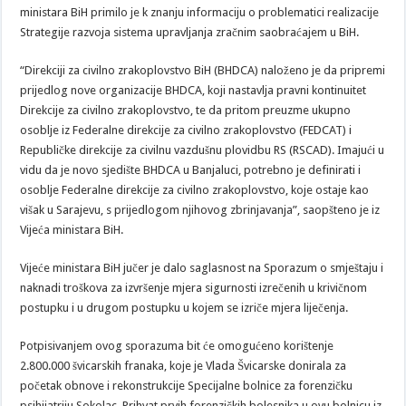
ministara BiH primilo je k znanju informaciju o problematici realizacije
Strategije razvoja sistema upravljanja zračnim saobraćajem u BiH.
“Direkciji za civilno zrakoplovstvo BiH (BHDCA) naloženo je da pripremi
prijedlog nove organizacije BHDCA, koji nastavlja pravni kontinuitet
Direkcije za civilno zrakoplovstvo, te da pritom preuzme ukupno
osoblje iz Federalne direkcije za civilno zrakoplovstvo (FEDCAT) i
Republičke direkcije za civilnu vazdušnu plovidbu RS (RSCAD). Imajući u
vidu da je novo sjedište BHDCA u Banjaluci, potrebno je definirati i
osoblje Federalne direkcije za civilno zrakoplovstvo, koje ostaje kao
višak u Sarajevu, s prijedlogom njihovog zbrinjavanja”, saopšteno je iz
Vijeća ministara BiH.
Vijeće ministara BiH jučer je dalo saglasnost na Sporazum o smještaju i
naknadi troškova za izvršenje mjera sigurnosti izrečenih u krivičnom
postupku i u drugom postupku u kojem se izriče mjera liječenja.
Potpisivanjem ovog sporazuma bit će omogućeno korištenje
2.800.000 švicarskih franaka, koje je Vlada Švicarske donirala za
početak obnove i rekonstrukcije Specijalne bolnice za forenzičku
psihijatriju Sokolac. Prihvat prvih forenzičkih bolesnika u ovu bolnicu iz