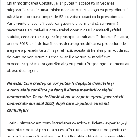
Chiar modificarea Constituţiei ar putea fi acceptată în vederea
micşorării acestui număr minim necesar pentru alegerea preşedintelui,
până la majoritatea simplă de 52 de voturi, exact ca la preşedintele
Parlamentului sau la învestirea guvernului, urmând să se menţină
necesitatea acumulării a două treimi doar în cazul demiterii şefului
statului, ceea ce i-ar asigura în principiu stabilitatea în funcţie. Pe viitor,
pentru 2013, ar fi de luat în considerare şi modificarea procedurii de
alegere a preşedintelui, în aşa fel încât acesta să fie ales prin vot direct
de către popor. Acum nu cred că ar fi oportun să modificăm
procedura şi să mai organizăm alegeri pentru Preşedinţie – oamenii au
obosit de alegeri.
NewsIn: Cum credeţi că vor putea fi depăşite disputele şi
eventualele conflicte pe funcţii dintre membrii coaliţiei
democratice, în aşa fel încât să nu se repete eşecul guvernării
democrate din anul 2000, după care la putere au venit
comuniştii?
Dorin Chirtoacă: Am toată încrederea că există suficientă experienţă şi
maturitate politică pentru a nu eşua într-un asemenea mod, pentru că
asta ar însemna să le oferim pe tavă Republica Moldova comuniştilor.