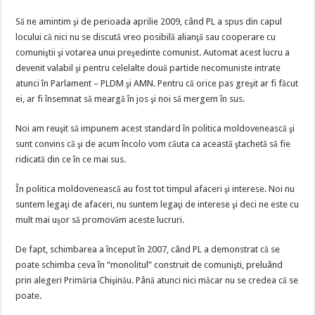
Să ne amintim şi de perioada aprilie 2009, când PL a spus din capul
locului că nici nu se discută vreo posibilă alianţă sau cooperare cu
comuniştii şi votarea unui preşedinte comunist. Automat acest lucru a
devenit valabil şi pentru celelalte două partide necomuniste intrate
atunci în Parlament – PLDM şi AMN. Pentru că orice pas greşit ar fi făcut
ei, ar fi însemnat să meargă în jos şi noi să mergem în sus.
Noi am reuşit să impunem acest standard în politica moldovenească şi
sunt convins că şi de acum încolo vom căuta ca această ştachetă să fie
ridicată din ce în ce mai sus.
În politica moldovenească au fost tot timpul afaceri şi interese. Noi nu
suntem legaţi de afaceri, nu suntem legaţi de interese şi deci ne este cu
mult mai uşor să promovăm aceste lucruri.
De fapt, schimbarea a început în 2007, când PL a demonstrat că se
poate schimba ceva în “monolitul” construit de comunişti, preluând
prin alegeri Primăria Chişinău. Până atunci nici măcar nu se credea că se
poate.