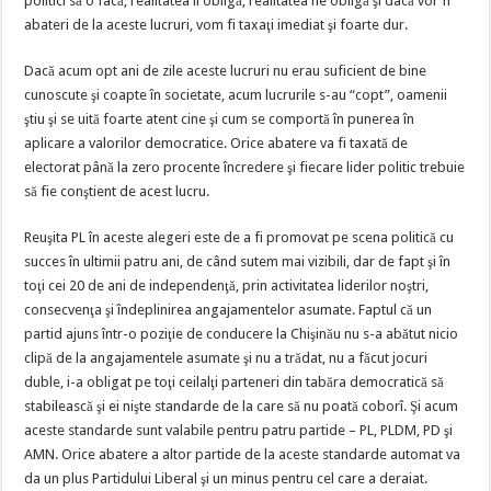
politici să o facă, realitatea îi obligă, realitatea ne obligă şi dacă vor fi
abateri de la aceste lucruri, vom fi taxaţi imediat şi foarte dur.
Dacă acum opt ani de zile aceste lucruri nu erau suficient de bine
cunoscute şi coapte în societate, acum lucrurile s-au “copt”, oamenii
ştiu şi se uită foarte atent cine şi cum se comportă în punerea în
aplicare a valorilor democratice. Orice abatere va fi taxată de
electorat până la zero procente încredere şi fiecare lider politic trebuie
să fie conştient de acest lucru.
Reuşita PL în aceste alegeri este de a fi promovat pe scena politică cu
succes în ultimii patru ani, de când sutem mai vizibili, dar de fapt şi în
toţi cei 20 de ani de independenţă, prin activitatea liderilor noştri,
consecvenţa şi îndeplinirea angajamentelor asumate. Faptul că un
partid ajuns într-o poziţie de conducere la Chişinău nu s-a abătut nicio
clipă de la angajamentele asumate şi nu a trădat, nu a făcut jocuri
duble, i-a obligat pe toţi ceilalţi parteneri din tabăra democratică să
stabilească şi ei nişte standarde de la care să nu poată coborî. Şi acum
aceste standarde sunt valabile pentru patru partide – PL, PLDM, PD şi
AMN. Orice abatere a altor partide de la aceste standarde automat va
da un plus Partidului Liberal şi un minus pentru cel care a deraiat.