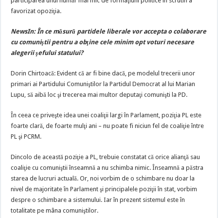
participarea unui număr mai mic de formaţiuni politice în scrutin a
favorizat opoziţia.
NewsIn: În ce măsură partidele liberale vor accepta o colaborare
cu comuniştii pentru a obţine cele minim opt voturi necesare
alegerii şefului statului?
Dorin Chirtoacă: Evident că ar fi bine dacă, pe modelul trecerii unor
primari ai Partidului Comuniştilor la Partidul Democrat al lui Marian
Lupu, să aibă loc şi trecerea mai multor deputaţi comunişti la PD.
În ceea ce priveşte idea unei coaliţii largi în Parlament, poziţia PL este
foarte clară, de foarte mulţi ani – nu poate fi niciun fel de coaliţie între
PL şi PCRM.
Dincolo de această poziţie a PL, trebuie constatat că orice alianţă sau
coaliţie cu comuniştii înseamnă a nu schimba nimic. Înseamnă a păstra
starea de lucruri actuală. Or, noi vorbim de o schimbare nu doar la
nivel de majoritate în Parlament şi principalele poziţii în stat, vorbim
despre o schimbare a sistemului. Iar în prezent sistemul este în
totalitate pe mâna comuniştilor.