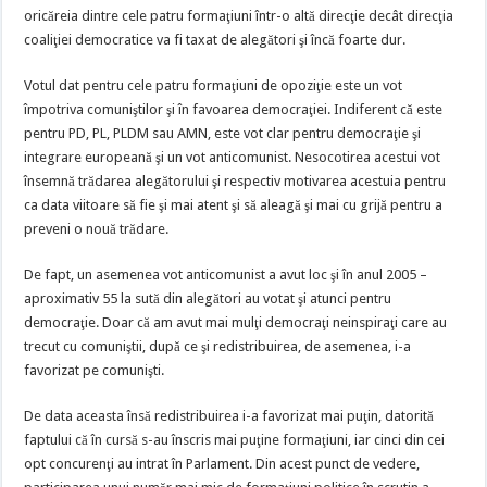
oricăreia dintre cele patru formaţiuni într-o altă direcţie decât direcţia
coaliţiei democratice va fi taxat de alegători şi încă foarte dur.
Votul dat pentru cele patru formaţiuni de opoziţie este un vot
împotriva comuniştilor şi în favoarea democraţiei. Indiferent că este
pentru PD, PL, PLDM sau AMN, este vot clar pentru democraţie şi
integrare europeană şi un vot anticomunist. Nesocotirea acestui vot
însemnă trădarea alegătorului şi respectiv motivarea acestuia pentru
ca data viitoare să fie şi mai atent şi să aleagă şi mai cu grijă pentru a
preveni o nouă trădare.
De fapt, un asemenea vot anticomunist a avut loc şi în anul 2005 –
aproximativ 55 la sută din alegători au votat şi atunci pentru
democraţie. Doar că am avut mai mulţi democraţi neinspiraţi care au
trecut cu comuniştii, după ce şi redistribuirea, de asemenea, i-a
favorizat pe comunişti.
De data aceasta însă redistribuirea i-a favorizat mai puţin, datorită
faptului că în cursă s-au înscris mai puţine formaţiuni, iar cinci din cei
opt concurenţi au intrat în Parlament. Din acest punct de vedere,