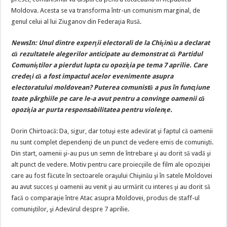
Moldova. Acesta se va transforma într-un comunism marginal, de
genul celui al lui Ziuganov din Federaţia Rusă.
NewsIn: Unul dintre experţii electorali de la Chişinău a declarat
că rezultatele alegerilor anticipate au demonstrat că Partidul
Comuniştilor a pierdut lupta cu opoziţia pe tema 7 aprilie. Care
credeţi că a fost impactul acelor evenimente asupra
electoratului moldovean? Puterea comunistă a pus în funcţiune
toate pârghiile pe care le-a avut pentru a convinge oamenii că
opoziţia ar purta responsabilitatea pentru violenţe.
Dorin Chirtoacă: Da, sigur, dar totuşi este adevărat şi faptul că oamenii
nu sunt complet dependenţi de un punct de vedere emis de comunişti.
Din start, oamenii şi-au pus un semn de întrebare şi au dorit să vadă şi
alt punct de vedere. Motiv pentru care proiecţiile de film ale opoziţiei
care au fost făcute în sectoarele oraşului Chişinău şi în satele Moldovei
au avut succes şi oamenii au venit şi au urmărit cu interes şi au dorit să
facă o comparaţie între Atac asupra Moldovei, produs de staff-ul
comuniştilor, şi Adevărul despre 7 aprilie.