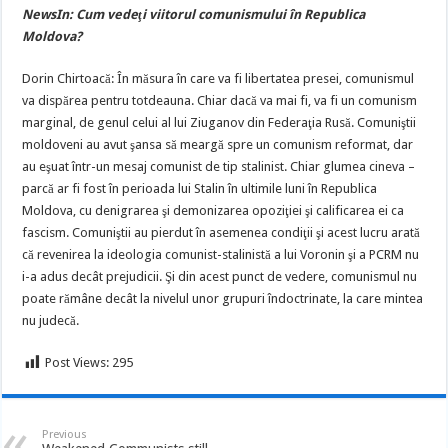
NewsIn: Cum vedeţi viitorul comunismului în Republica
Moldova?
Dorin Chirtoacă: În măsura în care va fi libertatea presei, comunismul
va dispărea pentru totdeauna. Chiar dacă va mai fi, va fi un comunism
marginal, de genul celui al lui Ziuganov din Federaţia Rusă. Comuniştii
moldoveni au avut şansa să meargă spre un comunism reformat, dar
au eşuat într-un mesaj comunist de tip stalinist. Chiar glumea cineva –
parcă ar fi fost în perioada lui Stalin în ultimile luni în Republica
Moldova, cu denigrarea şi demonizarea opoziţiei şi calificarea ei ca
fascism. Comuniştii au pierdut în asemenea condiţii şi acest lucru arată
că revenirea la ideologia comunist-stalinistă a lui Voronin şi a PCRM nu
i-a adus decât prejudicii. Şi din acest punct de vedere, comunismul nu
poate rămâne decât la nivelul unor grupuri îndoctrinate, la care mintea
nu judecă.
Post Views:
295
Previous