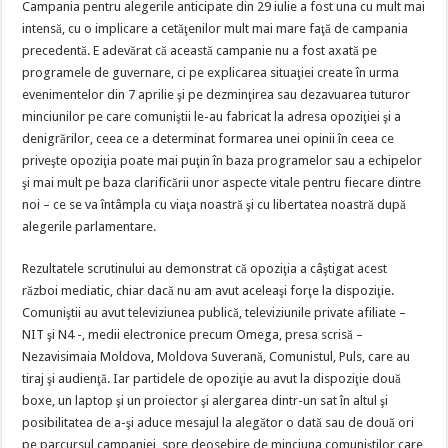
Campania pentru alegerile anticipate din 29 iulie a fost una cu mult mai
intensă, cu o implicare a cetăţenilor mult mai mare faţă de campania
precedentă. E adevărat că această campanie nu a fost axată pe
programele de guvernare, ci pe explicarea situaţiei create în urma
evenimentelor din 7 aprilie şi pe dezminţirea sau dezavuarea tuturor
minciunilor pe care comuniştii le-au fabricat la adresa opoziţiei şi a
denigrărilor, ceea ce a determinat formarea unei opinii în ceea ce
priveşte opoziţia poate mai puţin în baza programelor sau a echipelor
şi mai mult pe baza clarificării unor aspecte vitale pentru fiecare dintre
noi – ce se va întâmpla cu viaţa noastră şi cu libertatea noastră după
alegerile parlamentare.
Rezultatele scrutinului au demonstrat că opoziţia a câştigat acest
război mediatic, chiar dacă nu am avut aceleaşi forţe la dispoziţie.
Comuniştii au avut televiziunea publică, televiziunile private afiliate –
NIT şi N4 -, medii electronice precum Omega, presa scrisă –
Nezavisimaia Moldova, Moldova Suverană, Comunistul, Puls, care au
tiraj şi audienţă. Iar partidele de opoziţie au avut la dispoziţie două
boxe, un laptop şi un proiector şi alergarea dintr-un sat în altul şi
posibilitatea de a-şi aduce mesajul la alegător o dată sau de două ori
pe parcursul campaniei, spre deosebire de minciuna comuniştilor care