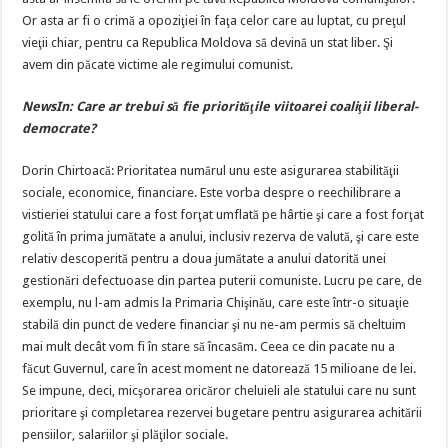
Or asta ar fi o crimă a opoziţiei în faţa celor care au luptat, cu preţul
vieţii chiar, pentru ca Republica Moldova să devină un stat liber. Şi
avem din păcate victime ale regimului comunist.
NewsIn: Care ar trebui să fie priorităţile viitoarei coaliţii liberal-
democrate?
Dorin Chirtoacă: Prioritatea numărul unu este asigurarea stabilităţii
sociale, economice, financiare. Este vorba despre o reechilibrare a
vistieriei statului care a fost forţat umflată pe hârtie şi care a fost forţat
golită în prima jumătate a anului, inclusiv rezerva de valută, şi care este
relativ descoperită pentru a doua jumătate a anului datorită unei
gestionări defectuoase din partea puterii comuniste. Lucru pe care, de
exemplu, nu l-am admis la Primaria Chişinău, care este într-o situaţie
stabilă din punct de vedere financiar şi nu ne-am permis să cheltuim
mai mult decât vom fi în stare să încasăm. Ceea ce din pacate nu a
făcut Guvernul, care în acest moment ne datorează 15 milioane de lei.
Se impune, deci, micşorarea oricăror cheluieli ale statului care nu sunt
prioritare şi completarea rezervei bugetare pentru asigurarea achitării
pensiilor, salariilor şi plăţilor sociale.