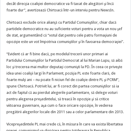
decât direcţia coaliţiei democratice va fi taxat de alegători şi încă
foarte dur”, avertizează Chirtoacă într-un interviu pentru NewsIn.
Chirtoacă exclude orice alianţă cu Partidul Comuniştilor, chiar dacă
partidele democratice nu au suficiente voturi pentru a vota un nou şef
de stat, argumentând că “votul dat pentru cele patru formaţiuni de
opoziţie este un vot împotriva comuniştilor şi în favoarea democraţiei”.
“Evident că ar fi bine dacă, pe modelul trecerii unor primari ai
Partidului Comuniştilor la Partidul Democrat al lui Marian Lupu, să aibă
loc şi trecerea mai multor deputaţi comunişti la PD. În ceea ce priveşte
idea unei coaliţii largi în Parlament, poziţia PL este foarte clară, de
foarte mulţi ani – nu poate fi niciun fel de coaliţie dintre PL şi PCRM”,
spune Chirtoacă. Potrivit lui, ar fi corect din partea comuniştilor să ia
act de faptul că au pierdut alegerile parlamentare, să delege voturi
pentru alegerea preşedintelui, să treacă în opoziţie şi să critice
viitoarea guvernare, aşa cum o face oricare opoziţie, în vederea
pregătirii alegerilor locale din 2011 sau a celor parlamentare din 2013.
Vicepreşedintele PL mai crede că, în măsura în care va exista libertatea
presei, comunismul va dispărea pentru totdeauna în Republica