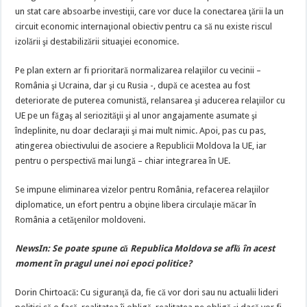
un stat care absoarbe investiţii, care vor duce la conectarea ţării la un
circuit economic internaţional obiectiv pentru ca să nu existe riscul
izolării şi destabilizării situaţiei economice.
Pe plan extern ar fi prioritară normalizarea relaţiilor cu vecinii –
România şi Ucraina, dar şi cu Rusia -, după ce acestea au fost
deteriorate de puterea comunistă, relansarea şi aducerea relaţiilor cu
UE pe un făgaş al seriozităţii şi al unor angajamente asumate şi
îndeplinite, nu doar declaraţii şi mai mult nimic. Apoi, pas cu pas,
atingerea obiectivului de asociere a Republicii Moldova la UE, iar
pentru o perspectivă mai lungă – chiar integrarea în UE.
Se impune eliminarea vizelor pentru România, refacerea relaţiilor
diplomatice, un efort pentru a obţine libera circulaţie măcar în
România a cetăţenilor moldoveni.
NewsIn: Se poate spune că Republica Moldova se află în acest
moment în pragul unei noi epoci politice?
Dorin Chirtoacă: Cu siguranţă da, fie că vor dori sau nu actualii lideri