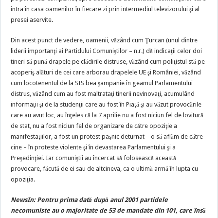
intra în casa oamenilor în fiecare zi prin intermediul televizorului şi al
presei aservite.
Din acest punct de vedere, oamenii, văzând cum Ţurcan (unul dintre
liderii importanţi ai Partidului Comuniştilor – n.r.) dă indicaţii celor doi
tineri să pună drapele pe clădirile distruse, văzând cum poliţistul stă pe
acoperiş alături de cei care arborau drapelele UE şi României, văzând
cum locotenentul de la SIS bea şampanie în geamul Parlamentului
distrus, văzând cum au fost maltrataţi tinerii nevinovaţi, acumulând
informaţii şi de la studenţii care au fost în Piaţă şi au văzut provocările
care au avut loc, au înţeles că la 7 aprilie nu a fost niciun fel de lovitură
de stat, nu a fost niciun fel de organizare de către opoziţie a
manifestaţiilor, a fost un protest paşnic deturnat – o să aflăm de către
cine – în proteste violente şi în devastarea Parlamentului şi a
Preşedinţiei. Iar comuniştii au încercat să folosească această
provocare, făcută de ei sau de altcineva, ca o ultimă armă în lupta cu
opoziţia.
NewsIn: Pentru prima dată după anul 2001 partidele
necomuniste au o majoritate de 53 de mandate din 101, care însă