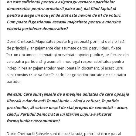
nu este suficientă pentru a asigura guvernarea partidelor
democratice pentru urmatorii patru ani, dat fiind faptul că
pentru a alege un nou şef de stat este nevoie de 61 de voturi.
Cum poate fi gestionată această majoritate pentru a menţine
victoria partidelor democratice?
Dorin Chirtoacă: Majoritatea poate fi gestionată pornind de la o listă
de principii şi angajamente clar asumate de toţi patru liderii, fixate
într-un document, semnate şi prezentate opiniei publice, iar fiecare din
cele patru partide să-şi asume în mod egal responsabilitatea pentru
îndeplinirea angajamentelor menţionate în document. Şi acest lucru
sunt convins că se va face în cadrul negocierilor purtate de cele patru
partide.
NewsIn: Care sunt şansele de a menţine unitatea de care opoziţia
liberală a dat dovadă în mai-iunie – când a refuzat, în pofida
presiunilor, să voteze un şef de stat propus de comunişti – acum,
când şi Partidul Democrat al lui Marian Lupu s-a alăturat
formaţiunilor necomuniste?
Dorin Chirtoacă: Şansele sunt de sută la sută, pentru că orice pas al