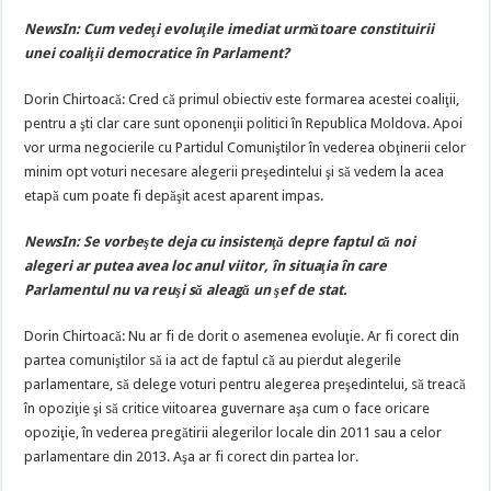
NewsIn: Cum vedeţi evoluţile imediat următoare constituirii
unei coaliţii democratice în Parlament?
Dorin Chirtoacă: Cred că primul obiectiv este formarea acestei coaliţii,
pentru a şti clar care sunt oponenţii politici în Republica Moldova. Apoi
vor urma negocierile cu Partidul Comuniştilor în vederea obţinerii celor
minim opt voturi necesare alegerii preşedintelui şi să vedem la acea
etapă cum poate fi depăşit acest aparent impas.
NewsIn: Se vorbeşte deja cu insistenţă depre faptul că noi
alegeri ar putea avea loc anul viitor, în situaţia în care
Parlamentul nu va reuşi să aleagă un şef de stat.
Dorin Chirtoacă: Nu ar fi de dorit o asemenea evoluţie. Ar fi corect din
partea comuniştilor să ia act de faptul că au pierdut alegerile
parlamentare, să delege voturi pentru alegerea preşedintelui, să treacă
în opoziţie şi să critice viitoarea guvernare aşa cum o face oricare
opoziţie, în vederea pregătirii alegerilor locale din 2011 sau a celor
parlamentare din 2013. Aşa ar fi corect din partea lor.