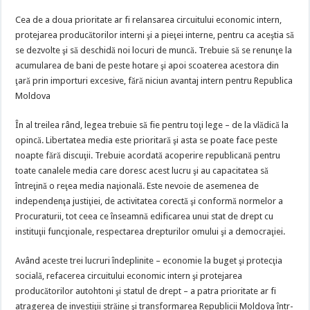
Cea de a doua prioritate ar fi relansarea circuitului economic intern,
protejarea producătorilor interni şi a pieţei interne, pentru ca aceştia să
se dezvolte şi să deschidă noi locuri de muncă. Trebuie să se renunţe la
acumularea de bani de peste hotare şi apoi scoaterea acestora din
ţară prin importuri excesive, fără niciun avantaj intern pentru Republica
Moldova
În al treilea rând, legea trebuie să fie pentru toţi lege – de la vlădică la
opincă. Libertatea media este prioritară şi asta se poate face peste
noapte fără discuţii. Trebuie acordată acoperire republicană pentru
toate canalele media care doresc acest lucru şi au capacitatea să
întreţină o reţea media naţională. Este nevoie de asemenea de
independenţa justiţiei, de activitatea corectă şi conformă normelor a
Procuraturii, tot ceea ce înseamnă edificarea unui stat de drept cu
instituţii funcţionale, respectarea drepturilor omului şi a democraţiei.
Având aceste trei lucruri îndeplinite – economie la buget şi protecţia
socială, refacerea circuitului economic intern şi protejarea
producătorilor autohtoni şi statul de drept – a patra prioritate ar fi
atragerea de investiţii străine şi transformarea Republicii Moldova într-