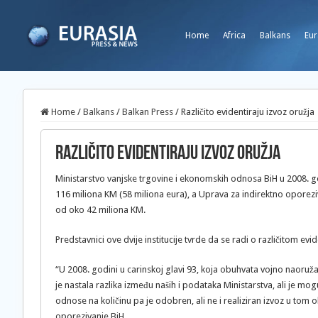
Home
Africa
Balkans
Eur
Home
/
Balkans
/
Balkan Press
/
Različito evidentiraju izvoz oružja
Različito evidentiraju izvoz oružja
Ministarstvo vanjske trgovine i ekonomskih odnosa BiH u 2008. go
116 miliona KM (58 miliona eura), a Uprava za indirektno oporeziva
od oko 42 miliona KM.
Predstavnici ove dvije institucije tvrde da se radi o različitom ev
“U 2008. godini u carinskoj glavi 93, koja obuhvata vojno naoruža
je nastala razlika između naših i podataka Ministarstva, ali je mog
odnose na količinu pa je odobren, ali ne i realiziran izvoz u tom
oporezivanje BiH.