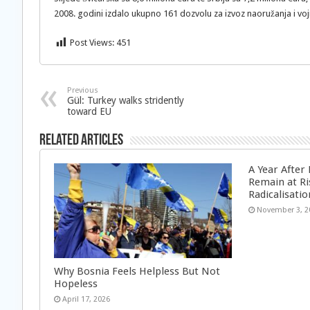
2008. godini izdalo ukupno 161 dozvolu za izvoz naoružanja i vo
Post Views:
451
Previous
Gül: Turkey walks stridently
toward EU
Related Articles
A Year After
Remain at Ri
Radicalisatio
November 3, 2
Why Bosnia Feels Helpless But Not
Hopeless
April 17, 2026