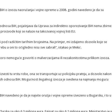
 BiH o izvozu naoružanja i vojne opreme u 2008. godini navedeno je da su
 odnosa BiH, pojašnjava da Uprava za indirektno oporezivanje BiH nema zbirne
proizvode koji se nalaze na takozvanoj vojnoj listi EU.
i pod različitim tarifnim brojevima. Na primjer, mi izdajemo dozvole koje se
bu a oni to očigledno nisu sve sabrali”, istakao je Mekić.
 skoro nemoguće govoriti o malverzacijama ili nezakonitostima prilikom izvoza.
zvesti tu vrstu robe, ona se transportuje uz policijsku pratnju, a dozvole nakon
mskih odnosa BiH. Mogućnost ilegalnog izvoza je svedena na najmanju moguću
BiH navedeno je da je najviše oružja i vojne opreme izvezeno u Bugarsku, i to u
, Turska sa oko 6,3 miliona eura, Egipat sa oko 6,2 miliona eura. Ministarstvo je 