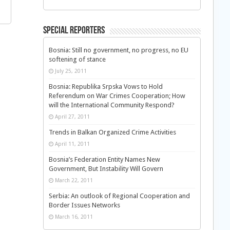
Special Reporters
Bosnia: Still no government, no progress, no EU
softening of stance
July 25, 2011
Bosnia: Republika Srpska Vows to Hold
Referendum on War Crimes Cooperation; How
will the International Community Respond?
April 27, 2011
Trends in Balkan Organized Crime Activities
April 11, 2011
Bosnia’s Federation Entity Names New
Government, But Instability Will Govern
March 22, 2011
Serbia: An outlook of Regional Cooperation and
Border Issues Networks
March 16, 2011