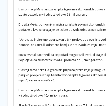
U informaciji Ministarstva vanjske trgovine i ekonomskih odnosa
izdate dozvole u vrijednosti od oko 58 miliona eura.
Dragiša Mekić, pomoćnik ministra vanjske trgovine i ekonomskih
podatke o izvozu oružja jer se izdate dozvole odnose na različite 
“Uprava za indirektno oporezivanje BiH proizvode s ove liste vod
odnose i na čaure ili određene hemijske proizvode za vojnu upotre
Kovačević također tvrdi da se podaci mogu razlikovati, ali da je
Pojašnjava da su kontrole izvoza i prometa oružjem rigorozne.
“Postoji samo nekoliko graničnih prijelaza preko kojih je moguće i
pažljivih provjera izdaje Ministarstvo vanjske trgovine i ekono
mjeru”, kazao je Kovačević.
U informaciji Ministarstva vanjske trgovine i ekonomskih odnosa 
vrijednosti od oko 10,4 miliona eura.
Slijede Švicarska sa 8,6 miliona eura te Srbija sa 7,2 miliona eura