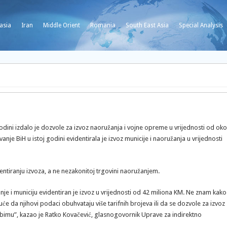
asia
Iran
Middle Orient
Romania
South East Asia
Special Analysis
dini izdalo je dozvole za izvoz naoružanja i vojne opreme u vrijednosti od oko
nje BiH u istoj godini evidentirala je izvoz municije i naoružanja u vrijednosti
identiranju izvoza, a ne nezakonitoj trgovini naoružanjem.
nje i municiju evidentiran je izvoz u vrijednosti od 42 miliona KM. Ne znam kako
uće da njihovi podaci obuhvataju više tarifnih brojeva ili da se dozvole za izvoz
 obimu”, kazao je Ratko Kovačević, glasnogovornik Uprave za indirektno