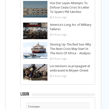
Von Der Leyen Attempts To
Defuse Ceuta Crisis In Letter
To Spain’s PM Sánchez
4 hours ago
America’s Long Arc of Military
Failures
4 hours ago
Shoring Up The Red Sea: Why
The Next Crisis May Start In
The Horn Of Africa – Analysis
4 hours ago
Les tensions se propagent et
embrasent le Moyen-Orient
4 hours ago
Login
u