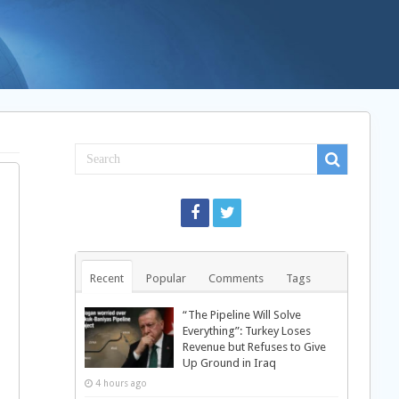
Recent
Popular
Comments
Tags
“The Pipeline Will Solve
Everything”: Turkey Loses
Revenue but Refuses to Give
Up Ground in Iraq
4 hours ago