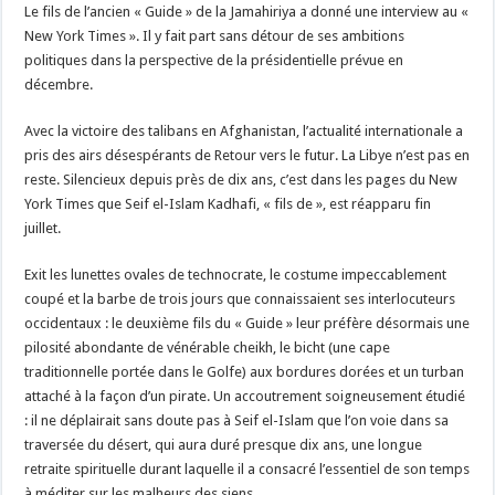
Le fils de l’ancien « Guide » de la Jamahiriya a donné une interview au «
New York Times ». Il y fait part sans détour de ses ambitions
politiques dans la perspective de la présidentielle prévue en
décembre.
Avec la victoire des talibans en Afghanistan, l’actualité internationale a
pris des airs désespérants de Retour vers le futur. La Libye n’est pas en
reste. Silencieux depuis près de dix ans, c’est dans les pages du New
York Times que Seif el-Islam Kadhafi, « fils de », est réapparu fin
juillet.
Exit les lunettes ovales de technocrate, le costume impeccablement
coupé et la barbe de trois jours que connaissaient ses interlocuteurs
occidentaux : le deuxième fils du « Guide » leur préfère désormais une
pilosité abondante de vénérable cheikh, le bicht (une cape
traditionnelle portée dans le Golfe) aux bordures dorées et un turban
attaché à la façon d’un pirate. Un accoutrement soigneusement étudié
: il ne déplairait sans doute pas à Seif el-Islam que l’on voie dans sa
traversée du désert, qui aura duré presque dix ans, une longue
retraite spirituelle durant laquelle il a consacré l’essentiel de son temps
à méditer sur les malheurs des siens.