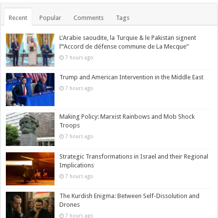
Recent
Popular
Comments
Tags
L’Arabie saoudite, la Turquie & le Pakistan signent
l’“Accord de défense commune de La Mecque”
7 hours ago
Trump and American Intervention in the Middle East
7 hours ago
Making Policy: Marxist Rainbows and Mob Shock
Troops
7 hours ago
Strategic Transformations in Israel and their Regional
Implications
7 hours ago
The Kurdish Enigma: Between Self-Dissolution and
Drones
7 hours ago