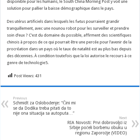
disponible pour les humains, le South China Morning Post y voit une
solution pour pallier la baisse démographique dans le pays.
Des utérus artificiels dans lesquels les fœtus pourraient grandir
tranquillement, avec une nounou robot pour les surveiller et prendre
soin d’eux ? C’est du domaine du possible, affirment des scientifiques
chinois à propos de ce qui pourrait être une percée pour l’avenir de la
procréation dans un pays où le taux de natalité est au plus bas depuis
des décennies. À condition toutefois que la loi autorise le recours à ce
genre de technologie5.
Post Views:
431
Previous
Schmidt za Oslobođenje: “Čini mi
se da Dodika treba pitati da to
nije ona situacija sa autoputa…”
Next
RIA Novosti: Prvi dobrovoljci iz
Srbije počeli borbenu obuku u
regionu Zaporožje (VIDEO)