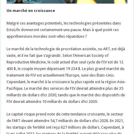
Un marché en croissance
Malgré ces avantages potentiels, les technologies présentées dans
EctoLife donneront certainement une pause. Mais à quel point ces
appréhensions morales sont-elles répandues ?
Le marché de la technologie de procréation assistée, ou ART, est déjà
vaste, et il ne fait que s’agrandir. Selon l’American Society of
Reproductive Medicine, le coût actuel d’un seul cycle de FIV est de 12
400 $, le couple moyen dépensant 19 234 $. Le plus grand marché du
traitement de FIV est actuellement l’Europe, suivi des États-Unis.
Cependant, le marché à la croissance la plus rapide est la région Asie-
Pacifique. Le marché des services de FIV devrait atteindre plus de 35
milliards de dollars d’ici 2030, tandis que le marché des dispositifs de
FIV devrait atteindre 10 milliards de dollars d’ici 2030.
Le capital-risque prend note de cette tendance croissante, le secteur
de l’ART devant atteindre 54,7 milliards de dollars d’ici 2028. En 2021,
les startups de fertilité ont reçu 627 millions de dollars. Cependant, à
la mi-juillet 2022, les startups de la fertilité avaient déjà reçu plus de