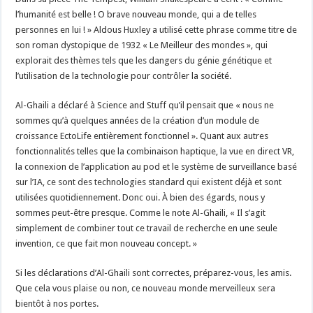
l’humanité est belle ! O brave nouveau monde, qui a de telles
personnes en lui ! » Aldous Huxley a utilisé cette phrase comme titre de
son roman dystopique de 1932 « Le Meilleur des mondes », qui
explorait des thèmes tels que les dangers du génie génétique et
l’utilisation de la technologie pour contrôler la société.
Al-Ghaili a déclaré à Science and Stuff qu’il pensait que « nous ne
sommes qu’à quelques années de la création d’un module de
croissance EctoLife entièrement fonctionnel ». Quant aux autres
fonctionnalités telles que la combinaison haptique, la vue en direct VR,
la connexion de l’application au pod et le système de surveillance basé
sur l’IA, ce sont des technologies standard qui existent déjà et sont
utilisées quotidiennement. Donc oui. À bien des égards, nous y
sommes peut-être presque. Comme le note Al-Ghaili, « Il s’agit
simplement de combiner tout ce travail de recherche en une seule
invention, ce que fait mon nouveau concept. »
Si les déclarations d’Al-Ghaili sont correctes, préparez-vous, les amis.
Que cela vous plaise ou non, ce nouveau monde merveilleux sera
bientôt à nos portes.