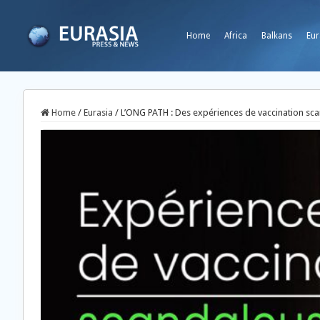
Home
Africa
Balkans
Eur
Home
/
Eurasia
/
L’ONG PATH : Des expériences de vaccination scan