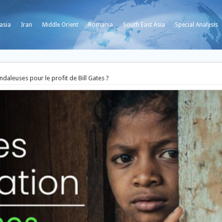
asia
Iran
Middle Orient
Romania
South East Asia
Special Analysis
daleuses pour le profit de Bill Gates ?