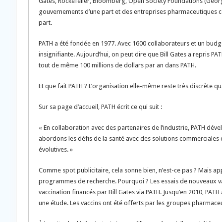
Gates, Rockefeller, Bloomberg, Open Society Foundations (Geor
gouvernements d’une part et des entreprises pharmaceutiques c
part.
PATH a été fondée en 1977. Avec 1600 collaborateurs et un budge
insignifiante. Aujourd’hui, on peut dire que Bill Gates a repris PAT
tout de même 100 millions de dollars par an dans PATH.
Et que fait PATH ? L’organisation elle-même reste très discrète qua
Sur sa page d’accueil, PATH écrit ce qui suit :
« En collaboration avec des partenaires de l’industrie, PATH dév
abordons les défis de la santé avec des solutions commerciales q
évolutives. »
Comme spot publicitaire, cela sonne bien, n’est-ce pas ? Mais ap
programmes de recherche. Pourquoi ? Les essais de nouveaux va
vaccination financés par Bill Gates via PATH. Jusqu’en 2010, PATH 
une étude. Les vaccins ont été offerts par les groupes pharmace