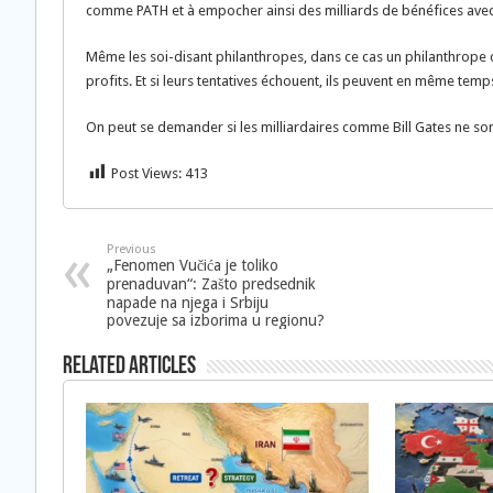
comme PATH et à empocher ainsi des milliards de bénéfices avec
Même les soi-disant philanthropes, dans ce cas un philanthrope
profits. Et si leurs tentatives échouent, ils peuvent en même temp
On peut se demander si les milliardaires comme Bill Gates ne son
Post Views:
413
Previous
„Fenomen Vučića je toliko
prenaduvan“: Zašto predsednik
napade na njega i Srbiju
povezuje sa izborima u regionu?
Related Articles