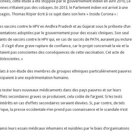
vaccinées, cette étude a été stoppée par le gouvernement indien en avril 2010, Le
iennes n’étaient pas des cobayes. En 2013, le Parlement indien est arrivé à une
ages. Thomas Röper écrit à ce sujet dans son livre « Inside Corona » :
 des vaccins contre le HPV en Andhra Pradesh et au Gujarat sous le prétexte d’un
ementations adoptées par le gouvernement pour des essais cliniques. Son seul
nts de vaccins contre le HPV qui, en cas de succès de PATH, auraient pu inclure
 s’agit d’une grave rupture de confiance, car le projet concernait la vie et la
n’étaient pas conscientes des conséquences de cette vaccination. Cet acte de
dolescentes. »
dats à son étude des membres de groupes ethniques particulièrement pauvres
icipaient à une expérimentation humaine.
 tester leurs nouveaux médicaments dans des pays pauvres et sur leurs
ets secondaires graves se produisent, cela coûte de l’argent. Si les tests
érêts en cas d’effets secondaires seraient élevées. Si, par contre, de tels
ique, la presse occidentale n’en prend pas connaissance et le scandale n’est
insi leurs essais médicaux inhumains et nuisibles par le biais d’organisations