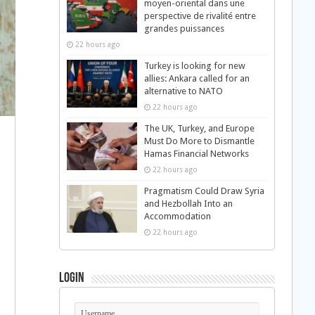
moyen-oriental dans une
perspective de rivalité entre
grandes puissances
22 hours ago
Turkey is looking for new
allies: Ankara called for an
alternative to NATO
22 hours ago
The UK, Turkey, and Europe
Must Do More to Dismantle
Hamas Financial Networks
22 hours ago
Pragmatism Could Draw Syria
and Hezbollah Into an
Accommodation
22 hours ago
Login