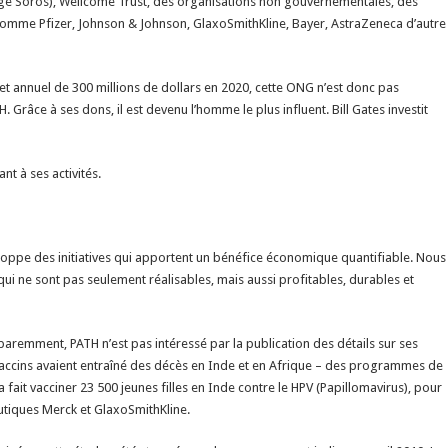
ge Soros), Wellcome Trust, des organisations non gouvernementales, des
omme Pfizer, Johnson & Johnson, GlaxoSmithKline, Bayer, AstraZeneca d’autre
t annuel de 300 millions de dollars en 2020, cette ONG n’est donc pas
H. Grâce à ses dons, il est devenu l’homme le plus influent. Bill Gates investit
nt à ses activités.
eloppe des initiatives qui apportent un bénéfice économique quantifiable. Nous
ui ne sont pas seulement réalisables, mais aussi profitables, durables et
paremment, PATH n’est pas intéressé par la publication des détails sur ses
ccins avaient entraîné des décès en Inde et en Afrique – des programmes de
a fait vacciner 23 500 jeunes filles en Inde contre le HPV (Papillomavirus), pour
utiques Merck et GlaxoSmithKline.