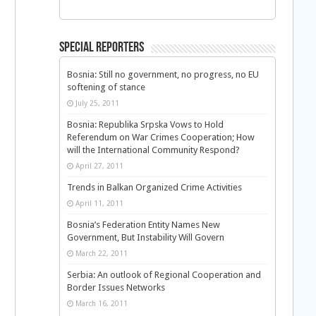
Special Reporters
Bosnia: Still no government, no progress, no EU
softening of stance
July 25, 2011
Bosnia: Republika Srpska Vows to Hold
Referendum on War Crimes Cooperation; How
will the International Community Respond?
April 27, 2011
Trends in Balkan Organized Crime Activities
April 11, 2011
Bosnia’s Federation Entity Names New
Government, But Instability Will Govern
March 22, 2011
Serbia: An outlook of Regional Cooperation and
Border Issues Networks
March 16, 2011