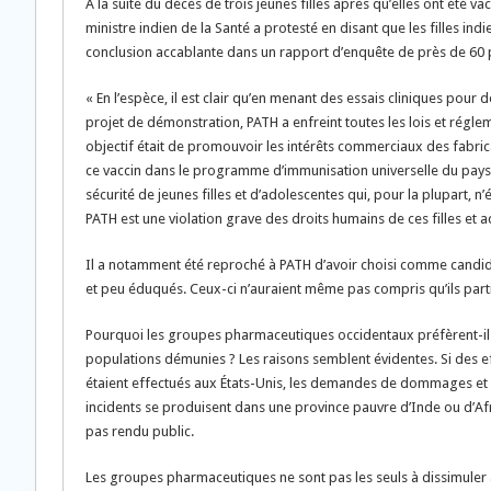
À la suite du décès de trois jeunes filles après qu’elles ont été 
ministre indien de la Santé a protesté en disant que les filles ind
conclusion accablante dans un rapport d’enquête de près de 60 p
« En l’espèce, il est clair qu’en menant des essais cliniques pour
projet de démonstration, PATH a enfreint toutes les lois et régl
objectif était de promouvoir les intérêts commerciaux des fabrica
ce vaccin dans le programme d’immunisation universelle du pays. Il
sécurité de jeunes filles et d’adolescentes qui, pour la plupart, 
PATH est une violation grave des droits humains de ces filles et a
Il a notamment été reproché à PATH d’avoir choisi comme candi
et peu éduqués. Ceux-ci n’auraient même pas compris qu’ils part
Pourquoi les groupes pharmaceutiques occidentaux préfèrent-ils
populations démunies ? Les raisons semblent évidentes. Si des eff
étaient effectués aux États-Unis, les demandes de dommages et int
incidents se produisent dans une province pauvre d’Inde ou d’Afr
pas rendu public.
Les groupes pharmaceutiques ne sont pas les seuls à dissimuler a