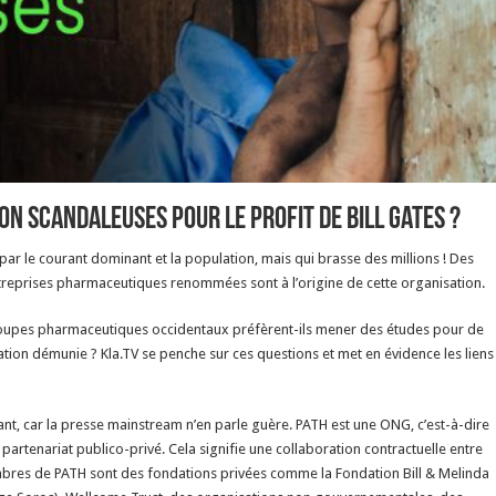
ion scandaleuses pour le profit de Bill Gates ?
r le courant dominant et la population, mais qui brasse des millions ! Des
ntreprises pharmaceutiques renommées sont à l’origine de cette organisation.
groupes pharmaceutiques occidentaux préfèrent-ils mener des études pour de
on démunie ? Kla.TV se penche sur ces questions et met en évidence les liens
ant, car la presse mainstream n’en parle guère. PATH est une ONG, c’est-à-dire
rtenariat publico-privé. Cela signifie une collaboration contractuelle entre
embres de PATH sont des fondations privées comme la Fondation Bill & Melinda