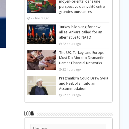
moyen-oriental dans une
perspective de rivalité entre
grandes puissances
22 hours ago
Turkey is looking for new
allies: Ankara called for an
alternative to NATO
22 hours ago
The UK, Turkey, and Europe
Must Do More to Dismantle
Hamas Financial Networks
22 hours ago
Pragmatism Could Draw Syria
and Hezbollah Into an
Accommodation
22 hours ago
Login