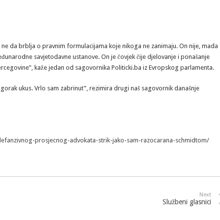
a ne da brblja o pravnim formulacijama koje nikoga ne zanimaju. On nije, mada
eđunarodne savjetodavne ustanove. On je čovjek čije djelovanje i ponašanje
rcegovine”, kaže jedan od sagovornika Politicki.ba iz Evropskog parlamenta.
ko gorak ukus. Vrlo sam zabrinut”, rezimira drugi naš sagovornik današnje
-defanzivnog-prosjecnog-advokata-strik-jako-sam-razocarana-schmidtom/
Next
Službeni glasnici