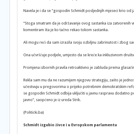
Navela je i da se “gospodin Schmidt posljednjih mjeseci krio od 
“Stoga smatram da je održavanje ovog sastanka iza zatvorenih vra
komentiram šta je ko tačno rekao tokom sastanka.
Ali mogu reći da sam izrazila svoju ozbiljnu zabrinutost i zbog s
Ona učvršćuje podjele, umjesto da se kreće ka inkluzivnom društv
Promjena izbornih pravila retroaktivno je zabluda prema glasači
Rekla sam mu da ne razumijem njegovu strategiju, zašto je jedno
učestvuju u pregovorima o prijeko potrebnim demokratskim ref
se gospodin Schmidt odbija uključiti u javnu raspravu dodatno pod
javno”, saopćeno je iz ureda Strik.
(Politicki.ba)
Schmidt izgubio živce i u Evropskom parlamentu