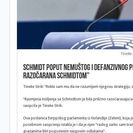
Tineke S
Schmidt poput nemuštog i defanzivnog p
razočarana Schmidtom”
Tineke Strik: “Rekla sam mu da ne razumijem njegovu strategiju,
“Razmjena mišljenja sa Schmidtom je bila prilično razočaravajuća j
saopćila je Tineke Strik.
Ova poslanica Evrppskog parlamenta iz Holandije (Zeleni), koja j
posebnom saopćenju istakla je i da je njen “razlog zašto sam tr
građanima BiH pogođenim njegovim odlukama”.