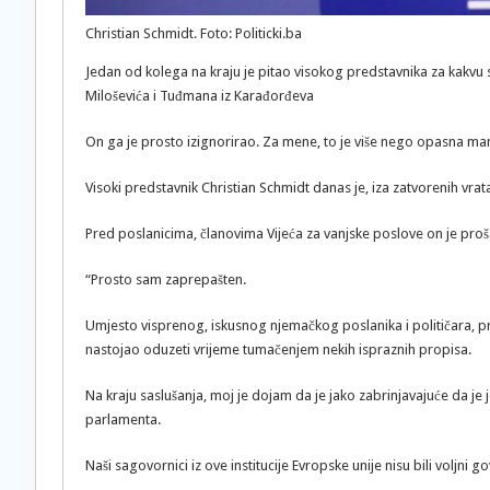
Christian Schmidt. Foto: Politicki.ba
Jedan od kolega na kraju je pitao visokog predstavnika za kakvu
Miloševića i Tuđmana iz Karađorđeva
On ga je prosto izignorirao. Za mene, to je više nego opasna man
Visoki predstavnik Christian Schmidt danas je, iza zatvorenih vr
Pred poslanicima, članovima Vijeća za vanjske poslove on je proša
“Prosto sam zaprepašten.
Umjesto visprenog, iskusnog njemačkog poslanika i političara,
nastojao oduzeti vrijeme tumačenjem nekih ispraznih propisa.
Na kraju saslušanja, moj je dojam da je jako zabrinjavajuće da je 
parlamenta.
Naši sagovornici iz ove institucije Evropske unije nisu bili voljni 