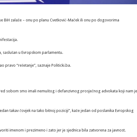
 se BiH zalaže – onu po planu Cvetković-Maček ili onu po dogovorima
ifestacija.
ata, saslušan u Evropskom parlamentu.
o pravo “rešetanje”, saznaje Politicki.ba.
 pred sobom smo imali nemuštog i defanzivnog prosječnog advokata koji nam j
jedan takav čovjek na tako bitnoj poziciji”, kaže jedan od poslanika Evropskog
govoriti imenom i prezimeno i zato jer je sjednica bila zatvorena za javnost.