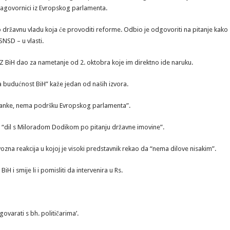
 sagovornici iz Evropskog parlamenta.
o državnu vladu koja će provoditi reforme. Odbio je odgovoriti na pitanje kako
SNSD – u vlasti.
HDZ BiH dao za nametanje od 2. oktobra koje im direktno ide naruku.
 za budućnost BiH” kaže jedan od naših izvora.
tranke, nema podršku Evropskog parlamenta”.
 ima “dil s Miloradom Dodikom po pitanju državne imovine”.
ozna reakcija u kojoj je visoki predstavnik rekao da “nema dilove nisakim”.
i smije li i pomisliti da intervenira u Rs.
varati s bh. političarima’.