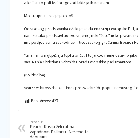
A koji su to politički pregovori laki? Ja ih ne znam.
Moj ukupni utisak je jako loš.
Od visokog predstavnika očekuje se da ima viziju evropske BiH, 
nam se tako predstavljao svo vrijeme, neki “ćato” neke pravne m
ima posljedice na svakodnevni život svakog građanina Bosne i He
“Imali smo najtipičniju šuplju priču. I to je kod mene ostavilo ja
saslušanje Christiana Schmidta pred Evropskim parlamentom.
(Politicki.ba)
Source:
https://balkantimes.press/schmidt-poput-nemustog-i
Post Views:
427
Previous
Peach: Rusija želi rat na
zapadnom Balkanu. Nećemo to
dopustiti