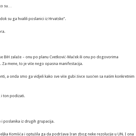
 ko su…
k su ga hvalili poslanici iz Hrvatske”.
bra.
 se BiH zalaže – onu po planu Cvetković-Maček ili onu po dogovorima
. Za mene, to je više nego opasna manifestacija.
i, a onda smo ga vidjeli kako sve više gubi živce suočen sa našim konkretnim
i ton podizati.
i poslanika iz drugih grupacija.
Željka Komšića i optužila ga da podržava Iran zbog neke rezolucije u UN. I ona