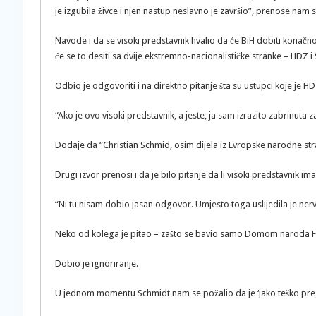
je izgubila živce i njen nastup neslavno je završio”, prenose nam
Navode i da se visoki predstavnik hvalio da će BiH dobiti konačn
će se to desiti sa dvije ekstremno-nacionalističke stranke – HDZ i 
Odbio je odgovoriti i na direktno pitanje šta su ustupci koje je 
“Ako je ovo visoki predstavnik, a jeste, ja sam izrazito zabrinuta
Dodaje da “Christian Schmid, osim dijela iz Evropske narodne s
Drugi izvor prenosi i da je bilo pitanje da li visoki predstavnik
“Ni tu nisam dobio jasan odgovor. Umjesto toga uslijedila je nerv
Neko od kolega je pitao – zašto se bavio samo Domom naroda F BiH 
Dobio je ignoriranje.
U jednom momentu Schmidt nam se požalio da je ‘jako teško prego