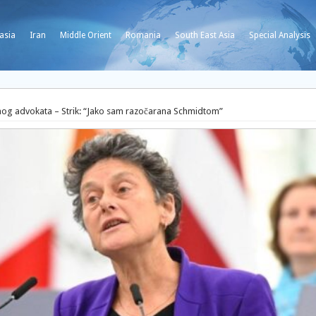
asia
Iran
Middle Orient
Romania
South East Asia
Special Analysis
og advokata – Strik: “Jako sam razočarana Schmidtom”