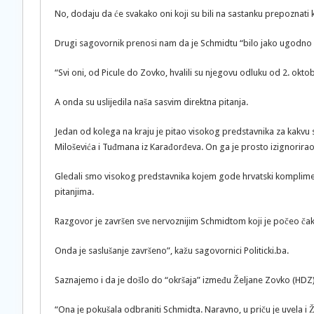
No, dodaju da će svakako oni koji su bili na sastanku prepoznati
Drugi sagovornik prenosi nam da je Schmidtu “bilo jako ugodno do
“Svi oni, od Picule do Zovko, hvalili su njegovu odluku od 2. okto
A onda su uslijedila naša sasvim direktna pitanja.
Jedan od kolega na kraju je pitao visokog predstavnika za kakvu
Miloševića i Tuđmana iz Karađorđeva. On ga je prosto izignorirao
Gledali smo visokog predstavnika kojem gode hrvatski kompliment
pitanjima.
Razgovor je završen sve nervoznijim Schmidtom koji je počeo čak 
Onda je saslušanje završeno”, kažu sagovornici Politicki.ba.
Saznajemo i da je došlo do “okršaja” između Željane Zovko (HDZ) 
“Ona je pokušala odbraniti Schmidta. Naravno, u priču je uvela i 