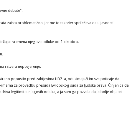
javne debate”.
ta zaista problematično, jer me to također spriječava da u javnosti
adržaja i vremena njegove odluke od 2. oktobra.
u.
ma i stvara nepovjerenje.
strano popustio pred zahtjevima HDZ-a, oduzimajući im sve poticaje da
ormama za provedbu presuda Evropskog suda za ljudska prava. Činjenica da
riva legitimitet njegovih odluka, a ja sam ga pozvala da je bolje objasni