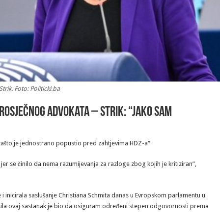
trik. Foto: Politicki.ba
rosječnog advokata – Strik: “Jako sam
 zašto je jednostrano popustio pred zahtjevima HDZ-a“
er se činilo da nema razumijevanja za razloge zbog kojih je kritiziran”,
e i inicirala saslušanje Christiana Schmita danas u Evropskom parlamentu u
ažila ovaj sastanak je bio da osiguram određeni stepen odgovornosti prema