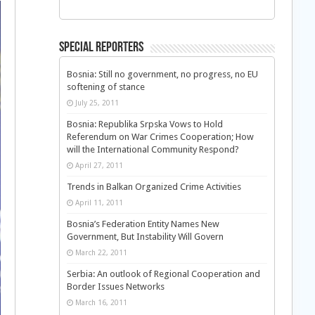
Special Reporters
Bosnia: Still no government, no progress, no EU
softening of stance
July 25, 2011
Bosnia: Republika Srpska Vows to Hold
Referendum on War Crimes Cooperation; How
will the International Community Respond?
April 27, 2011
Trends in Balkan Organized Crime Activities
April 11, 2011
Bosnia’s Federation Entity Names New
Government, But Instability Will Govern
March 22, 2011
Serbia: An outlook of Regional Cooperation and
Border Issues Networks
March 16, 2011