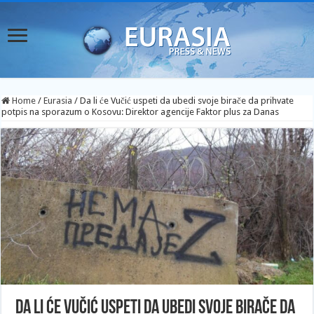
Home
/
Eurasia
/
Da li će Vučić uspeti da ubedi svoje birače da prihvate
potpis na sporazum o Kosovu: Direktor agencije Faktor plus za Danas
Da li će Vučić uspeti da ubedi svoje birače da