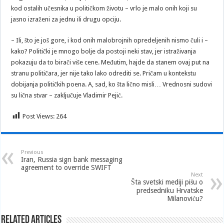
kod ostalih učesnika u političkom životu – vrlo je malo onih koji su
jasno izraženi za jednu ili drugu opciju.
– Ili, što je još gore, i kod onih malobrojnih opredeljenih nismo čuli i –
kako? Politički je mnogo bolje da postoji neki stav, jer istraživanja
pokazuju da to birači više cene. Međutim, hajde da stanem ovaj put na
stranu političara, jer nije tako lako odrediti se. Pričam u kontekstu
dobijanja političkih poena. A, sad, ko šta lično misli… Vrednosni sudovi
su lična stvar – zaključuje Vladimir Pejić.
Post Views:
264
Previous
Iran, Russia sign bank messaging
agreement to override SWIFT
Next
Šta svetski mediji pišu o
predsedniku Hrvatske
Milanoviću?
Related Articles