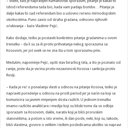
– Vidite, kad je napravljen Kumanovski sporazum, pitanje je kakav bi
ishod referenduma tada bio, kada vam padaju bombe… Pitanje je
dalje kakav bi sad referendum bio u uslovno rečeno mirnodopskim
okolnostima. Puno zavisi od straha građana, odnosno njihovih
očekivanja – kaže Vladimir Pejić.
Kako dodaje, teško je postaviti konkretno pitanje građanima u ovom
trenutku – da li su za ili protiv prihvatanja nekog sporazuma sa
Kosovom, jer još uvek se ne zna šta u tom sporazumu piše.
Međutim, napominje Pejić, opšti stav biračkog tela, a što je poznato od
ranije, jeste da je većina protiv nezavisnosti Kosova i sankcija protiv
Rusiji.
– Kada je reč o ponašanju vlasti u odnosu na pitanje Kosova, teško je
napraviti poređenje u odnosu na prošli period jer je način na koji se
komunicira sa javnim mnjenjem dosta različit. U jednom trenutku
imamo različite analitičare i medije koji su bliski tome da se odbije
sporazum sa Kosovom, dakle, narativ koji je bliži proruskim
stanovištima, a potom u isto vreme, ili dan posle, neki, koji su, takođe,
bliži vlastima, govore o velikim i teškim posledicama ukoliko se napravi