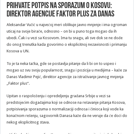
prihvate potpis na sporazum o Kosovu:
Direktor agencije Faktor plus za Danas
Aleksandar Vučić u najvećoj meri oblikuje javno mnjenje i ima ogroman
uticaj na svoje birače, odnosno – on bi u puno toga mogao da ih
ubedi. Čak i u vezi sa Kosovom. Ima tu snagu, ali sve dok se ne dođe
do onog trenutka kada govorimo o eksplicitnoj nezavisnosti i primanju
Kosova u UN.
To je ta neka tačka, gde se postavlja pitanje da li bi on to uspeo i
mogao uz svu svoju popularnost, snagu i pozicija u medijima – kaže za
Danas Vladimir Pejić, direktor agencije za istraživanje javnog mnjenja
„Faktor plus“.
Upitan o raspoloženju i opredeljenju građana Srbije u vezi sa
predstojećim događajima koji se odnose na rešavanje pitanja Kosova,
potpisivanja sporazuma o normalizaciji odnosa i činioca koji vode ka
konačnom rešenju, sagovornik Danasa kaže da ne veruje da će doći do
nekog eksplicitnog stava.