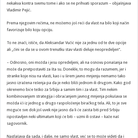
nekakva kontra svemu tome i ako se ne prihvati sporazum – objašnjava
Vladimir Pejić.
Prema njegovim rečima, ne možemo još reći da vlast na bilo koji način
favorizuje bilo koju opciju.
To ne znači, ističe, da Aleksandar Vučić nije za jednu od te dve opcije
ali „čini se da se u ovom trenutku stav vlasti deluje neopredeljen“.
– Odnosno, oni možda i jesu opredeljeni, ali na osnovu ponašanja ne
može da pretpostaviti za šta su. Donekle, to mogu da razumem, jer i
stranke koje nisu na vlasti, kao i u širem javno mnjenju nemamo tako
jasno izražena rešenja pa da je neko bliži jednom ili drugom. Kako god
okrenemo biće teško za Srbiju a samim tim i za vlast. Tim nekim
kombinovanjem strategija i obraćanjem javnog mnjenja pokušava se
možda ići iz jednog u drugo raspoloženje biračkog tela. Ali, to je sve
moguće sve dok još uvek nije jasno da li će zaista biti pred Srbiju
ispostavljen neki ultimatum koji će biti – uzmi ili ostavi – kaže naš
sagovornik.
Naglašava da sada, i dalje, ne samo vlast, već se to može videti da i