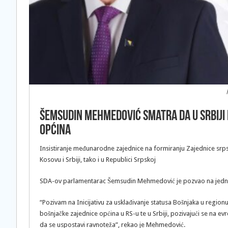
Šemsudin Mehmedović smatra da u Srbiji 
općina
Insistiranje međunarodne zajednice na formiranju Zajednice srps
Kosovu i Srbiji, tako i u Republici Srpskoj
SDA-ov parlamentarac Šemsudin Mehmedović je pozvao na jednu t
“Pozivam na Inicijativu za usklađivanje statusa Bošnjaka u regio
bošnjačke zajednice općina u RS-u te u Srbiji, pozivajući se na e
da se uspostavi ravnoteža”, rekao je Mehmedović.