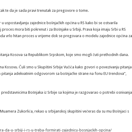
tak te da je sada pravi trenutak za pregovore o tome.
u uspostavljanju zajednice bošnjačkih općina u RS kako bi se ostvarila
j proces mora biti pokrenut i za Bošnjake u Srbiji. Prava koja imaju Srbi u RS
 sada vrlo hitan proces u vrijeme dok se pregovara o modelu zajednice općina z
a pitanja Kosova sa Republikom Srpskom, koje smo mogli čuti prethodnih dana.
 na Kosovu. Čuli smo u Skupštini Srbije Vučića kako govori o povezivanju pitanja
 ta pitanja adekvatnim odgovorom sa bošnjačke strane na fonu EU trendova”,
a predstavnicima Bošnjaka iz Srbije sa kojima je razgovarao o potrebi osnivanja
 Muamera Zukorlića, rekao u srbijanskoj skupštini večeras da su mu Bošnjaci s
-da-u-srbiji-i-rs-u-treba-formirati-zajednicu-bosnjackih-opcina/