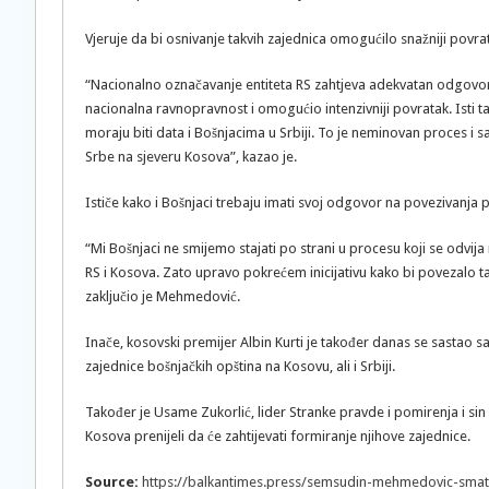
Vjeruje da bi osnivanje takvih zajednica omogućilo snažniji povra
“Nacionalno označavanje entiteta RS zahtjeva adekvatan odgovor 
nacionalna ravnopravnost i omogućio intenzivniji povratak. Isti ta
moraju biti data i Bošnjacima u Srbiji. To je neminovan proces i
Srbe na sjeveru Kosova”, kazao je.
Ističe kako i Bošnjaci trebaju imati svoj odgovor na povezivanj
“Mi Bošnjaci ne smijemo stajati po strani u procesu koji se odvija
RS i Kosova. Zato upravo pokrećem inicijativu kako bi povezalo
zaključio je Mehmedović.
Inače, kosovski premijer Albin Kurti je također danas se sastao s
zajednice bošnjačkih opština na Kosovu, ali i Srbiji.
Također je Usame Zukorlić, lider Stranke pravde i pomirenja i sin
Kosova prenijeli da će zahtijevati formiranje njihove zajednice.
Source:
https://balkantimes.press/semsudin-mehmedovic-smatra