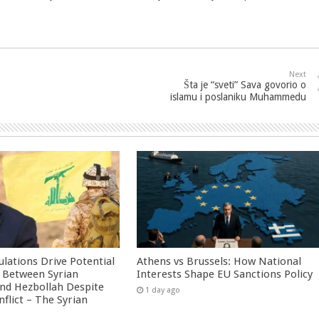
Next
Šta je “sveti” Sava govorio o
islamu i poslaniku Muhammedu
culations Drive Potential
Athens vs Brussels: How National
Between Syrian
Interests Shape EU Sanctions Policy
nd Hezbollah Despite
1 day ago
nflict – The Syrian