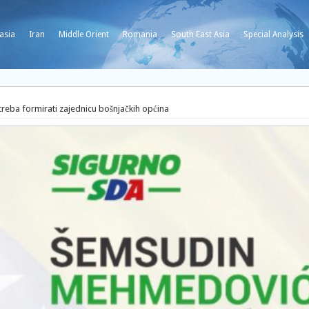
asia
Iran
Middle Orient
Romania
South East Asia
Special Analysis
reba formirati zajednicu bošnjačkih općina