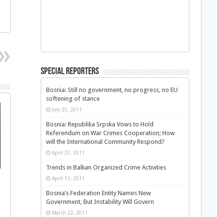
Special Reporters
Bosnia: Still no government, no progress, no EU
softening of stance
July 25, 2011
Bosnia: Republika Srpska Vows to Hold
Referendum on War Crimes Cooperation; How
will the International Community Respond?
April 27, 2011
Trends in Balkan Organized Crime Activities
April 11, 2011
Bosnia’s Federation Entity Names New
Government, But Instability Will Govern
March 22, 2011