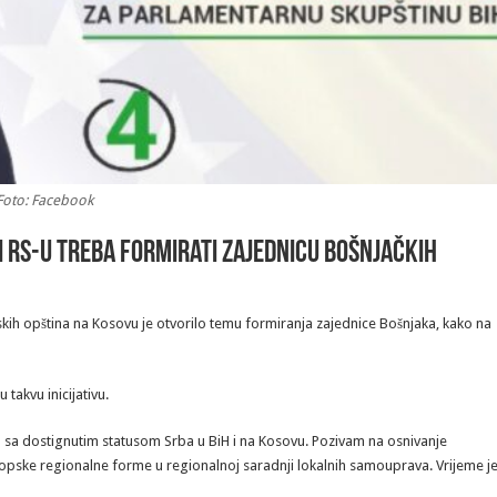
Foto: Facebook
i RS-u treba formirati zajednicu bošnjačkih
kih opština na Kosovu je otvorilo temu formiranja zajednice Bošnjaka, kako na
akvu inicijativu.
nu sa dostignutim statusom Srba u BiH i na Kosovu. Pozivam na osnivanje
vropske regionalne forme u regionalnoj saradnji lokalnih samouprava. Vrijeme j