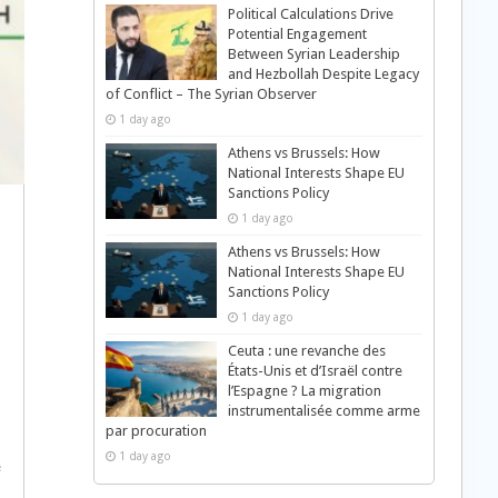
Political Calculations Drive
Potential Engagement
Between Syrian Leadership
and Hezbollah Despite Legacy
of Conflict – The Syrian Observer
1 day ago
Athens vs Brussels: How
National Interests Shape EU
Sanctions Policy
1 day ago
Athens vs Brussels: How
National Interests Shape EU
Sanctions Policy
1 day ago
Ceuta : une revanche des
États-Unis et d’Israël contre
l’Espagne ? La migration
instrumentalisée comme arme
par procuration
1 day ago
e