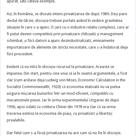
apărat. Iată câteva exemple.
Azi, în România, se discută intens privatizarea de după 1989. Deși pare
destul de târzie, discuția trebuie purtată având în vedere gravitatea
situației în care s-a ajuns. O țară cu o industrie relativ complexă, care ar
fi putut deveni competitivă prin privatizare chibzuită și management
schimbat, și fără datorii a ajuns dezindustrializată, eminamente
importatoare de alimente de strictă necesitate, care s-a îndatorat deja
fără precedent.
Evident că nu intră în discuție recursul la privatizare. Aceasta se
impunea. Din start, pentru cine voia să ia în seamă argumentele, a fost
clar (cum arătase deja Ludwig von Mises, Economic Calculation in the
Socialist Commonwealth, 1920) că economia etatizată nu va putea
asigura mișcarea bunurilor într-un mod eficient, competitiv cu
mecanismele pieței. Iar în urma experimentului Ungariei de după
1956, apoi odată cu cotitura Chinei din 1978 era clar că va urma
trecerea extinsă la economia de piață, cu privatizări și libertăți
prealabile.
Dar felul cum s-a făcut privatizarea nu are cum să nu fie în discuție.