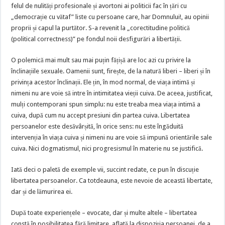
felul de nulități profesionale și avortoni ai politicii fac în țări cu
„democrație cu vătaf” liste cu persoane care, har Domnului!, au opinii
proprii și capul la purtător. S-a revenit la „corectitudine politică
(political correctness)” pe fondul noii desfigurări a libertății.
O polemică mai mult sau mai puțin fățișă are loc azi cu privire la
înclinațiile sexuale. Oamenii sunt, firește, de la natură liberi – liberi și în
privința acestor înclinații. Ele țin, în mod normal, de viața intimă și
nimeni nu are voie să intre în intimitatea vieții cuiva. De aceea, justificat,
mulți contemporani spun simplu: nu este treaba mea viața intimă a
cuiva, după cum nu accept presiuni din partea cuiva. Libertatea
persoanelor este desăvârșită, în orice sens: nu este îngăduită
intervenția în viața cuiva și nimeni nu are voie să impună orientările sale
cuiva. Nici dogmatismul, nici progresismul în materie nu se justifică.
Iată deci o paletă de exemple vii, succint redate, ce pun în discuție
libertatea persoanelor. Ca totdeauna, este nevoie de această libertate,
dar și de lămurirea ei.
După toate experiențele – evocate, dar și multe altele – libertatea
constă în posibilitatea fără limitare, aflată la dispoziția persoanei, de a