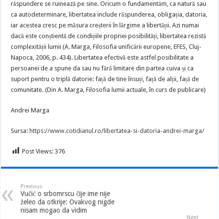
răspundere se ruinează pe sine. Oricum o fundamentăm, ca natură sau
ca autodeterminare, libertatea include răspunderea, obligația, datoria,
iar acestea cresc pe măsura creșterii în lărgime a libertății. Azi numai
dacă este conștientă de condițiile propriei posibilități, libertatea rezistă
complexității lumii (A. Marga, Filosofia unificării europene, EFES, Cluj-
Napoca, 2006, p. 434). Libertatea efectivă este astfel posibilitate a
persoanei de a spune da sau nu fără limitare din partea cuiva și ca
suport pentru o triplă datorie: față de tine însuți, față de alții, față de
comunitate. (Din A. Marga, Filosofia lumii actuale, în curs de publicare)
Andrei Marga
Sursa:
https://www.cotidianul.ro/libertatea-si-datoria-andrei-marga/
Post Views:
376
Previous
Vučić o srbomrscu čije ime nije
želeo da otkrije: Ovakvog nigde
nisam mogao da vidim
Next