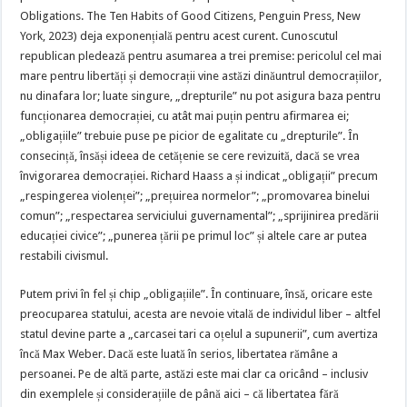
Obligations. The Ten Habits of Good Citizens, Penguin Press, New
York, 2023) deja exponențială pentru acest curent. Cunoscutul
republican pledează pentru asumarea a trei premise: pericolul cel mai
mare pentru libertăți și democrații vine astăzi dinăuntrul democrațiilor,
nu dinafara lor; luate singure, „drepturile” nu pot asigura baza pentru
funcționarea democrației, cu atât mai puțin pentru afirmarea ei;
„obligațiile” trebuie puse pe picior de egalitate cu „drepturile”. În
consecință, însăși ideea de cetățenie se cere revizuită, dacă se vrea
învigorarea democrației. Richard Haass a și indicat „obligații” precum
„respingerea violenței”; „prețuirea normelor”; „promovarea binelui
comun”; „respectarea serviciului guvernamental”; „sprijinirea predării
educației civice”; „punerea țării pe primul loc” și altele care ar putea
restabili civismul.
Putem privi în fel și chip „obligațiile”. În continuare, însă, oricare este
preocuparea statului, acesta are nevoie vitală de individul liber – altfel
statul devine parte a „carcasei tari ca oțelul a supunerii”, cum avertiza
încă Max Weber. Dacă este luată în serios, libertatea rămâne a
persoanei. Pe de altă parte, astăzi este mai clar ca oricând – inclusiv
din exemplele și considerațiile de până aici – că libertatea fără