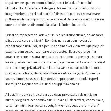
După cum ne spun economiști lucizi, acest fel a dus în România
ultimelor două decenii la distrugeri fără seamăn de industrii. Istorici
integri vorbesc de cel mai mare jaf din istoria țării, cu cea mai mare
prăbușire într-un timp scurt. Iar aceste evaluări precise sunt în cărți ale
unor autori de azi din România, aflate la îndemâna oricui.
Oricât se împachetează adevărul în explicații superficiale, privatizarea
păguboasă care s-a făcut în România nu a venit din nevoia de
capitalizare a unităților, din penuria de finanțări și din evoluția piețelor
externe, cum se spune, oricare erau acestea. Ea a avut surse mai
adânci ce rezidă în slaba cunoaștere a economiei, a pieței și a sudurii
lor din partea decidenților, în concepția și mai sumară a acestora, după
care decidenții privatizării sunt liberi să vândă bunuri publice la orice
preț, și, peste toate, de rapida înflorire a năravului „șpăgii”, cum i se
spune. Simplu spus, s-au luat decizii nepricepute pe fondul ruperii
libertății de răspundere și al unei corupții fără analog.
A lipsit în mod vizibil la cei care au decis privatizarea de unități nu
numai pregătirea economică a unui Bokros, Balcerowicz, Vaclav Klaus,
ca să-i amintim doar pe cei socotiți în vremea aceea „reformatorii”
socialismului oriental. A lipsit și ceva mai adânc: înțelegerea faptului că