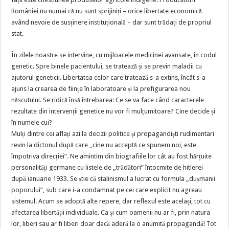
României nu numai că nu sunt sprijiniți – orice libertate economică
având nevoie de susținere instituțională – dar sunt trădați de propriul
stat.
În zilele noastre se intervine, cu mijloacele medicinei avansate, în codul
genetic. Spre binele pacientului, se tratează și se previn maladii cu
ajutorul geneticii. Libertatea celor care tratează s-a extins, încât s-a
ajuns la crearea de ființe în laboratoare și la prefigurarea nou
născutului. Se ridică însă întrebarea: Ce se va face când caracterele
rezultate din intervenții genetice nu vor fi mulțumitoare? Cine decide și
în numele cui?
Mulți dintre cei aflați azi la decizii politice și propagandiști rudimentari
revin la dictonul după care „cine nu acceptă ce spunem noi, este
împotriva direcției”. Ne amintim din biografiile lor cât au fost hărțuite
personalități germane cu listele de „trădători” întocmite de hitlerei
după ianuarie 1933. Se știe că stalinismul a lucrat cu formula „dușmanii
poporului”, sub care i-a condamnat pe cei care explicit nu agreau
sistemul. Acum se adoptă alte repere, dar reflexul este același, tot cu
afectarea libertății individuale. Ca și cum oamenii nu ar fi, prin natura
lor, liberi sau ar fi liberi doar dacă aderă la o anumită propagandă! Tot