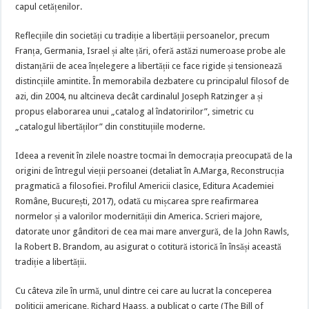
capul cetățenilor.
Reflecțiile din societăți cu tradiție a libertății persoanelor, precum
Franța, Germania, Israel și alte țări, oferă astăzi numeroase probe ale
distanțării de acea înțelegere a libertății ce face rigide și tensionează
distincțiile amintite. În memorabila dezbatere cu principalul filosof de
azi, din 2004, nu altcineva decât cardinalul Joseph Ratzinger a și
propus elaborarea unui „catalog al îndatoririlor”, simetric cu
„catalogul libertăților” din constituțiile moderne.
Ideea a revenit în zilele noastre tocmai în democrația preocupată de la
origini de întregul vieții persoanei (detaliat în A.Marga, Reconstrucția
pragmatică a filosofiei. Profilul Americii clasice, Editura Academiei
Române, București, 2017), odată cu mișcarea spre reafirmarea
normelor și a valorilor modernității din America. Scrieri majore,
datorate unor gânditori de cea mai mare anvergură, de la John Rawls,
la Robert B. Brandom, au asigurat o cotitură istorică în însăși această
tradiție a libertății.
Cu câteva zile în urmă, unul dintre cei care au lucrat la conceperea
politicii americane, Richard Haass, a publicat o carte (The Bill of