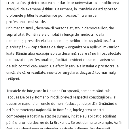
creării a fost și deteriorarea standardelor universitare și amplificarea
aranjării de examene și titluri. Ca urmare, în România de azi sporesc
diplomele și titlurile academice pompoase, în vreme ce
profesionalismul scade.
Prin mecanismul „desemnării personale”, străin democrațiilor, dar
supralicitat, România s-a umplut în funcții de mediocri, de la
desemnații președintelui la desemnații șefilor, de sus până jos. S-a
pierdut până și capacitatea de simplă organizare a aplicării măsurilor
luate. Rămân abia excepții izolate desemnări care să nu fi fost afectate
de abuz și, neprofesionalism, facilitate evident de un mecanism scos
de sub control cetățenesc. Ca efect, în țară s-a instalat o prostocrație
unică, ale cărei rezultate, inevitabil singulare, dezgustă tot mai mulți
cetățeni.
Tratatele de integrare în Uniunea Europeană, semnate până sub
Jacques Delors și Romano Prodi, prevăd respectul constituțiilor și al
deciziilor naționale – unele domenii (educația, de pildă) rămânând și
azi în competență națională. În România, înțelegerea acestei
competențe a fost însă atât de sumară, încât s-au aplicat disciplinat
până și erori de decizie de la Bruxelles. Se pot da multe exemple. Azi în
față este chestiunea produselor agricole indigene. Producătorii