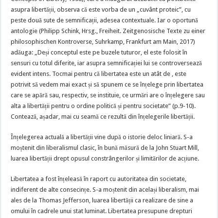
asupra libertății, observa că este vorba de un „cuvânt proteic”, cu
peste două sute de semnificații, adesea contextuale. Iar o oportună
antologie (Philipp Schink, Hrsg., Freiheit. Zeitgenosische Texte zu einer
philosophischen Kontroverse, Suhrkamp, Frankfurt am Main, 2017)
adăuga: „Deși conceptul este pe buzele tuturor, el este folosit în
sensuri cu totul diferite, iar asupra semnificației lui se controversează
evident intens. Tocmai pentru că libertatea este un atât de , este
potrivit să vedem mai exact și să spunem ce se înțelege prin libertatea
care se apără sau, respectiv, se instituie, ce urmări are o înțelegere sau
alta a libertății pentru o ordine politică și pentru societate” (p.9-10).
Contează, așadar, mai cu seamă ce rezultă din înțelegerile libertății.
Înțelegerea actuală a libertății vine după o istorie deloc liniară. S-a
moștenit din liberalismul clasic, în bună măsură de la John Stuart Mill,
luarea libertății drept opusul constrângerilor și limitărilor de acțiune.
Libertatea a fost înțeleasă în raport cu autoritatea din societate,
indiferent de alte consecințe. S-a moștenit din același liberalism, mai
ales de la Thomas Jefferson, luarea libertății ca realizare de sine a
omului în cadrele unui stat luminat. Libertatea presupune drepturi