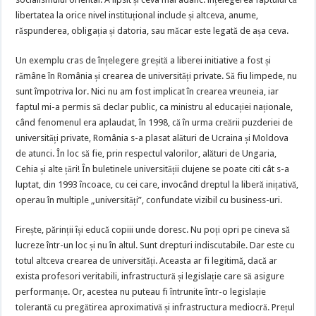
libertatea la orice nivel instituțional include și altceva, anume,
răspunderea, obligația și datoria, sau măcar este legată de așa ceva.
Un exemplu cras de înțelegere greșită a liberei initiative a fost și
rămâne în România și crearea de universități private. Să fiu limpede, nu
sunt împotriva lor. Nici nu am fost implicat în crearea vreuneia, iar
faptul mi-a permis să declar public, ca ministru al educației naționale,
când fenomenul era aplaudat, în 1998, că în urma creării puzderiei de
universități private, România s-a plasat alături de Ucraina și Moldova
de atunci. În loc să fie, prin respectul valorilor, alături de Ungaria,
Cehia și alte țări! În buletinele universității clujene se poate citi cât s-a
luptat, din 1993 încoace, cu cei care, invocând dreptul la liberă inițativă,
operau în multiple „universități”, confundate vizibil cu business-uri.
Firește, părinții își educă copiii unde doresc. Nu poți opri pe cineva să
lucreze într-un loc și nu în altul. Sunt drepturi indiscutabile. Dar este cu
totul altceva crearea de universități. Aceasta ar fi legitimă, dacă ar
exista profesori veritabili, infrastructură și legislație care să asigure
performanțe. Or, acestea nu puteau fi întrunite într-o legislație
tolerantă cu pregătirea aproximativă și infrastructura mediocră. Prețul