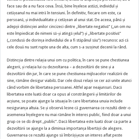
face sau de a nu face ceva. Însă, bine înțelese astăzi, individul și
cetățeanul nu mai intră în tensiuni. În definitiv, fiecare om este, ca
persoană, și individualitate și cetățean al unui stat. De aceea, până și
adepții distincției anilor cincizeci dintre „libertate negativă” („un om nu
este împiedicat de nimeni să-și atingă țelul”) și „libertate positivă”
(„condusă de dorința individului de a fi stăpânul său”) recunosc azi că
cele două nu sunt rupte una de alta, cum s-a susținut decenii la rând.
Distincția dintre relația unui om cu politica, în care se pune chestiunea
alegerii, și relația lui cu dezvoltarea – a dezvoltării de sine și a
dezvoltării din jur, în care se pune chestiunea mijloacelor realizării de
sine, rămâne desigur viabilă. Dar cele două relații se cer azi unite atunci
când vorbim de libertatea persoanei. Altfel apar neajunsuri. Dacă
libertatea este luată doar ca opus al constrângerii și limitărilor de
acțiune, se poate ajunge la situația în care libertatea unuia include
nesiguranța altuia. Se și observă lesne că guvernarea ce rezultă dintr-o
asemenea înțelegere nu mai rămâne în interes public, fiind doar a unui
grup ce se dă drept „public”. Dacă libertatea este luată doar ca parte a
dezvoltării se ajunge la a diminua importanța libertății de alegere.
Guvernarea ce rezultă ajunge să îmbrățișeze un interes aflat peste