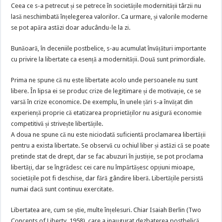
Ceea ce s-a petrecut și se petrece în societățile modernității târzii nu
lasă neschimbată înțelegerea valorilor. Ca urmare, și valorile moderne
se pot apăra astăzi doar aducându-le la zi.
Bunăoară, în deceniile postbelice, s-au acumulat învățături importante
cu privire la libertate ca esență a modernității. Două sunt primordiale.
Prima ne spune că nu este libertate acolo unde persoanele nu sunt
libere. În lipsa ei se produc crize de legitimare și de motivație, ce se
varsă în crize economice. De exemplu, în unele țări s-a învățat din
experiență proprie că etatizarea proprietăților nu asigură economie
competitivă și strivește libertățile.
A doua ne spune că nu este niciodată suficientă proclamarea libertății
pentru a exista libertate. Se observă cu ochiul liber și astăzi că se poate
pretinde stat de drept, dar se fac abuzuri în justiție, se pot proclama
libertăți, dar se îngrădesc cei care nu împărtășesc opțiuni mioape,
societățile pot fi deschise, dar fără gândire liberă. Libertățile persistă
numai dacă sunt continuu exercitate.
Libertatea are, cum se știe, multe înțelesuri. Chiar Isaiah Berlin (Two
Concepts of Liberty, 1958), care a inaugurat dezbaterea postbelică