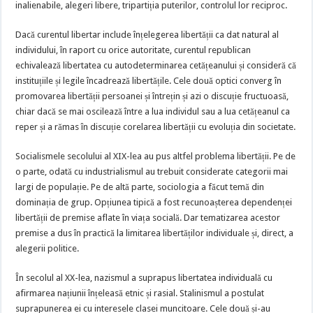
inalienabile, alegeri libere, tripartiția puterilor, controlul lor reciproc.
Dacă curentul libertar include înțelegerea libertății ca dat natural al
individului, în raport cu orice autoritate, curentul republican
echivalează libertatea cu autodeterminarea cetățeanului și consideră că
instituțiile și legile încadrează libertățile. Cele două optici converg în
promovarea libertății persoanei și întrețin și azi o discuție fructuoasă,
chiar dacă se mai oscilează între a lua individul sau a lua cetățeanul ca
reper și a rămas în discuție corelarea libertății cu evoluția din societate.
Socialismele secolului al XIX-lea au pus altfel problema libertății. Pe de
o parte, odată cu industrialismul au trebuit considerate categorii mai
largi de populație. Pe de altă parte, sociologia a făcut temă din
dominația de grup. Opțiunea tipică a fost recunoașterea dependenței
libertății de premise aflate în viața socială. Dar tematizarea acestor
premise a dus în practică la limitarea libertăților individuale și, direct, a
alegerii politice.
În secolul al XX-lea, nazismul a suprapus libertatea individuală cu
afirmarea națiunii înțeleasă etnic și rasial. Stalinismul a postulat
suprapunerea ei cu interesele clasei muncitoare. Cele două și-au