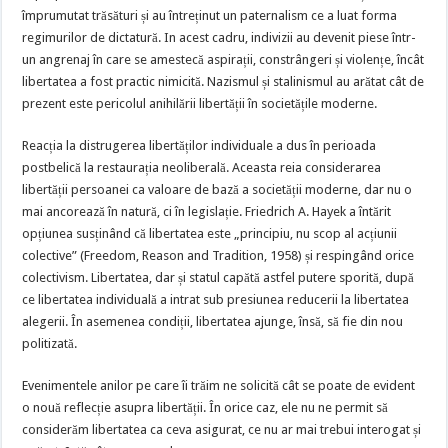
împrumutat trăsături și au întreținut un paternalism ce a luat forma
regimurilor de dictatură. In acest cadru, indivizii au devenit piese într-
un angrenaj în care se amestecă aspirații, constrângeri și violențe, încât
libertatea a fost practic nimicită. Nazismul și stalinismul au arătat cât de
prezent este pericolul anihilării libertății în societățile moderne.
Reacția la distrugerea libertăților individuale a dus în perioada
postbelică la restaurația neoliberală. Aceasta reia considerarea
libertății persoanei ca valoare de bază a societății moderne, dar nu o
mai ancorează în natură, ci în legislație. Friedrich A. Hayek a întărit
opțiunea susținând că libertatea este „principiu, nu scop al acțiunii
colective” (Freedom, Reason and Tradition, 1958) și respingând orice
colectivism. Libertatea, dar și statul capătă astfel putere sporită, după
ce libertatea individuală a intrat sub presiunea reducerii la libertatea
alegerii. În asemenea condiții, libertatea ajunge, însă, să fie din nou
politizată.
Evenimentele anilor pe care îi trăim ne solicită cât se poate de evident
o nouă reflecție asupra libertății. În orice caz, ele nu ne permit să
considerăm libertatea ca ceva asigurat, ce nu ar mai trebui interogat și