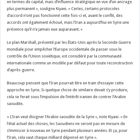
en termes de capital, mais d’influence stratégique en vue d’un ancrage
plus permanent », souligne Kiyaei. « Certes, certains protocoles
d’accord n’ont pas fonctionné cette fois-ci et, avant le conflit, des
accords ont également échoué, mais l’Iran a aujourd’hui en Syrie une
présence qu’il n’a jamais eue auparavant. »
Le plan Marshall, présenté par les États-Unis après la Seconde Guerre
mondiale pour empêcher l’Europe occidentale de passer sous le
contrôle de l’Union soviétique, est considéré par la communauté
internationale comme un modèle par défaut pour toute reconstruction
d’après-guerre.
Beaucoup pensent que l’Iran pourrait être en train d’essayer cette
approche en Syrie. Si quelque chose de similaire devait s’y produire,
cela se ferait sous l’impulsion de l’intérêt iranien de contrer l’Arabie
saoudite.
« L’Iran veut éloigner l’Arabie saoudite de la Syrie », note Kiyaei. « En
l’état actuel des choses, les Saoudiens ne seront pas en mesure de
s’immiscer à nouveau en Syrie pendant plusieurs années. Et ça, pour
l’Iran, cela vaut chaque milliard dépensé en Syrie ».