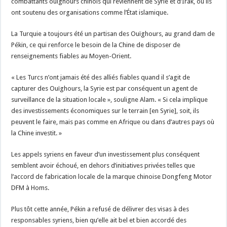
combattants ouïghours chinois qui reviennent de Syrie et d’Irak, où ils
ont soutenu des organisations comme l’État islamique.
La Turquie a toujours été un partisan des Ouïghours, au grand dam de
Pékin, ce qui renforce le besoin de la Chine de disposer de
renseignements fiables au Moyen-Orient.
« Les Turcs n’ont jamais été des alliés fiables quand il s’agit de
capturer des Ouïghours, la Syrie est par conséquent un agent de
surveillance de la situation locale », souligne Alam. « Si cela implique
des investissements économiques sur le terrain [en Syrie], soit, ils
peuvent le faire, mais pas comme en Afrique ou dans d’autres pays où
la Chine investit. »
Les appels syriens en faveur d’un investissement plus conséquent
semblent avoir échoué, en dehors d’initiatives privées telles que
l’accord de fabrication locale de la marque chinoise Dongfeng Motor
DFM à Homs.
Plus tôt cette année, Pékin a refusé de délivrer des visas à des
responsables syriens, bien qu’elle ait bel et bien accordé des