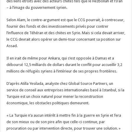
des liens étroits avec des acteurs chiites tels que le Hezbollah et l’Iran
– à l’image du gouvernement syrien.
Selon Alam, le contre-argument est que le CCG pourrait, à contrecœur,
fournir des fonds et des investissements privés pour contrer
l’influence de Téhéran et des chiites en Syrie. Mais si cela devait arriver,
le CCG devrait alors opérer un demi-tour concernant sa position sur
Assad.
Il en irait de même pour Ankara, qui s’est opposée à Damas et a
déboursé 12,5 milliards de dollars durant le conflit pour accueillir 3,2
millions de réfugiés syriens à l’intérieur de ses propres frontières.
D’après Atilla Yesilada, analyste chez Global Source Partners, un
service de conseil aux entreprises internationales basé à Istanbul, si la
Turquie est un choix naturel pour mener la reconstruction
économique, les obstacles politiques demeurent.
« La Turquie n’a aucun intérêt à mettre fin à la guerre en Syrie et fera
de son mieux ou de son pire afin que celle-ci continue, par
procuration ou par intervention directe, pour trouver une solution. »