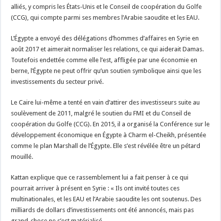
alliés, y compris les États-Unis et le Conseil de coopération du Golfe
(CCG), qui compte parmi ses membres l’Arabie saoudite et les EAU.
L’Égypte a envoyé des délégations d’hommes d’affaires en Syrie en
août 2017 et aimerait normaliser les relations, ce qui aiderait Damas.
Toutefois endettée comme elle l’est, affligée par une économie en
berne, l’Égypte ne peut offrir qu’un soutien symbolique ainsi que les
investissements du secteur privé.
Le Caire lui-même a tenté en vain d’attirer des investisseurs suite au
soulèvement de 2011, malgré le soutien du FMI et du Conseil de
coopération du Golfe (CCG). En 2015, il a organisé la Conférence sur le
développement économique en Égypte à Charm el-Cheikh, présentée
comme le plan Marshall de l’Égypte. Elle s’est révélée être un pétard
mouillé.
Kattan explique que ce rassemblement lui a fait penser à ce qui
pourrait arriver à présent en Syrie : « Ils ont invité toutes ces
multinationales, et les EAU et l’Arabie saoudite les ont soutenus. Des
milliards de dollars d’investissements ont été annoncés, mais pas
grand-chose ne s’est matérialisé.