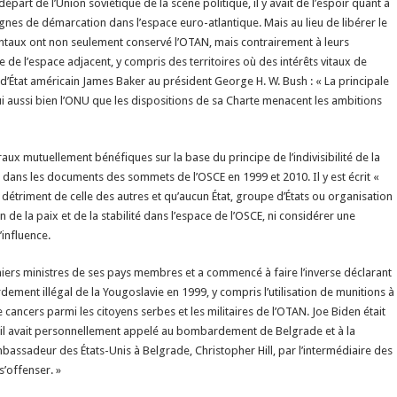
épart de l’Union soviétique de la scène politique, il y avait de l’espoir quant à
 lignes de démarcation dans l’espace euro-atlantique. Mais au lieu de libérer le
dentaux ont non seulement conservé l’OTAN, mais contrairement à leurs
 de l’espace adjacent, y compris des territoires où des intérêts vitaux de
e d’État américain James Baker au président George H. W. Bush : « La principale
i aussi bien l’ONU que les dispositions de sa Charte menacent les ambitions
aux mutuellement bénéfiques sur la base du principe de l’indivisibilité de la
– dans les documents des sommets de l’OSCE en 1999 et 2010. Il y est écrit «
 détriment de celle des autres et qu’aucun État, groupe d’États ou organisation
de la paix et de la stabilité dans l’espace de l’OSCE, ni considérer une
influence.
iers ministres de ses pays membres et a commencé à faire l’inverse déclarant
dement illégal de la Yougoslavie en 1999, y compris l’utilisation de munitions à
ancers parmi les citoyens serbes et les militaires de l’OTAN. Joe Biden était
qu’il avait personnellement appelé au bombardement de Belgrade et à la
’ambassadeur des États-Unis à Belgrade, Christopher Hill, par l’intermédiaire des
s’offenser. »