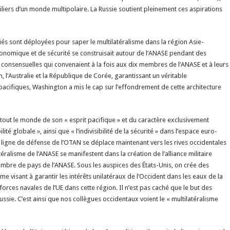
piliers d’un monde multipolaire. La Russie soutient pleinement ces aspirations
liés sont déployées pour saper le multilatéralisme dans la région Asie-
conomique et de sécurité se construisait autour de l’ANASE pendant des
onsensuelles qui convenaient à la fois aux dix membres de l’ANASE et à leurs
on, l’Australie et la République de Corée, garantissant un véritable
-pacifiques, Washington a mis le cap sur l’effondrement de cette architecture
tout le monde de son « esprit pacifique » et du caractère exclusivement
é globale », ainsi que « l’indivisibilité de la sécurité » dans l’espace euro-
la ligne de défense de l’OTAN se déplace maintenant vers les rives occidentales
éralisme de l’ANASE se manifestent dans la création de l’alliance militaire
ombre de pays de l’ANASE. Sous les auspices des États-Unis, on crée des
e visant à garantir les intérêts unilatéraux de l’Occident dans les eaux de la
rces navales de l’UE dans cette région. Il n’est pas caché que le but des
Russie. C’est ainsi que nos collègues occidentaux voient le « multilatéralisme