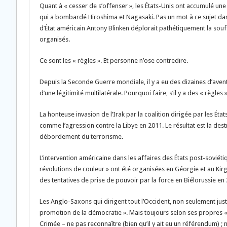
Quant à « cesser de s’offenser », les États-Unis ont accumulé un
qui a bombardé Hiroshima et Nagasaki. Pas un mot à ce sujet dan
d’État américain Antony Blinken déplorait pathétiquement la souff
organisés.
Ce sont les « règles ». Et personne n’ose contredire.
Depuis la Seconde Guerre mondiale, il y a eu des dizaines d’avent
d’une légitimité multilatérale. Pourquoi faire, s’il y a des « règle
La honteuse invasion de l’Irak par la coalition dirigée par les Ét
comme l’agression contre la Libye en 2011. Le résultat est la dest
débordement du terrorisme.
L’intervention américaine dans les affaires des États post-soviéti
révolutions de couleur » ont été organisées en Géorgie et au Kirg
des tentatives de prise de pouvoir par la force en Biélorussie en
Les Anglo-Saxons qui dirigent tout l’Occident, non seulement justi
promotion de la démocratie ». Mais toujours selon ses propres «
Crimée – ne pas reconnaître (bien qu’il y ait eu un référendum) ; 