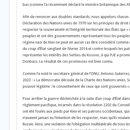
bas (comme l’a récemment déclaré le ministre britannique des Affa
Afin de renoncer aux doubles standards, nous appelons chacun à
Déclaration des Nations unies de 1970 sur les principes du droit in
respecter la souveraineté et l’intégrité territoriale des États qui 
peuples et ont des gouvernements représentant tous les peuples vi
régime nazi de Kiev ne peut en aucun cas être considéré comme rep
du coup d’État sanglant de février 2014 et contre lesquels les p
représenter les intérêts des Serbes du Kosovo, à qui l’UE a promi
Donbass. Le résultat de ces promesses est bien connu.
Comme l’a noté le secrétaire général de l’ONU, Antonio Guterre
2023 : « La démocratie découle de la Charte des Nations unies. 
pouvoir légitime : le consentement de ceux qui sont gouvernés ».
Pour arrêter la guerre déclenchée à la suite d’un coup d’État dans 
règlement pacifique, incarnés dans la résolution 2202 du Conseil
ont été foulés aux pieds par Kiev et ses patrons occidentaux, 
n’avaient jamais eu l’intention de les respecter, mais qu’ils voul
Russie. Ainsi, une violation de l’obligation multilatérale de tous