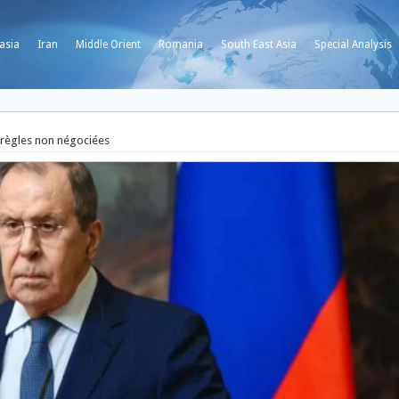
asia
Iran
Middle Orient
Romania
South East Asia
Special Analysis
s règles non négociées