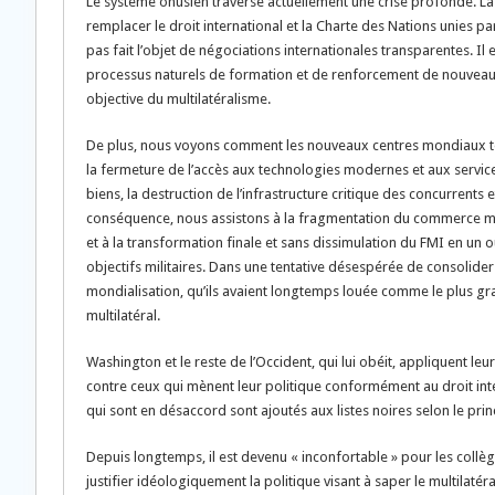
Le système onusien traverse actuellement une crise profonde. La
remplacer le droit international et la Charte des Nations unies pa
pas fait l’objet de négociations internationales transparentes. Il 
processus naturels de formation et de renforcement de nouveau
objective du multilatéralisme.
De plus, nous voyons comment les nouveaux centres mondiaux tente
la fermeture de l’accès aux technologies modernes et aux services
biens, la destruction de l’infrastructure critique des concurrent
conséquence, nous assistons à la fragmentation du commerce mo
et à la transformation finale et sans dissimulation du FMI en un ou
objectifs militaires. Dans une tentative désespérée de consolider 
mondialisation, qu’ils avaient longtemps louée comme le plus gr
multilatéral.
Washington et le reste de l’Occident, qui lui obéit, appliquent leur
contre ceux qui mènent leur politique conformément au droit inter
qui sont en désaccord sont ajoutés aux listes noires selon le prin
Depuis longtemps, il est devenu « inconfortable » pour les coll
justifier idéologiquement la politique visant à saper le multilatéra