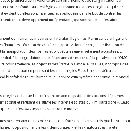
 cause première est la volonté de certains membres de l’Organisation de
r un « ordre fondé sur des règles ». Personne n’a vu ces « règles », qui n’ont
est évident qu’elles sont inventées et appliquées dans le but de contrer les
x centres de développement indépendants, qui sont une manifestation
nt de freiner les mesures unilatérales illégitimes. Parmi celles-ci figurent :
 financiers, l’éviction des chaînes d’approvisionnement, la confiscation de
s et la manipulation des normes et procédures universellement acceptées. En
ndial, à la dégradation des mécanismes de marché, à la paralysie de l’OMC
til pour atteindre les objectifs des États-Unis et de leurs alliés, y compris des
leur domination en punissant les insoumis, les États-Unis ont détruit la
and bienfait de toute l’humanité, au service d’un système économique mondial
s « règles » chaque fois qu’ils ont besoin de justifier des actions illégitimes
national et refusent de suivre les intérêts égoïstes du « milliard doré ». Ceux
cipe « qui n’est pas avec nous est contre nous. »
ègues occidentaux de négocier dans des formats universels tels que l’ONU. Pour
lisme, l’opposition entre les « démocraties » et les « autocraties » a été