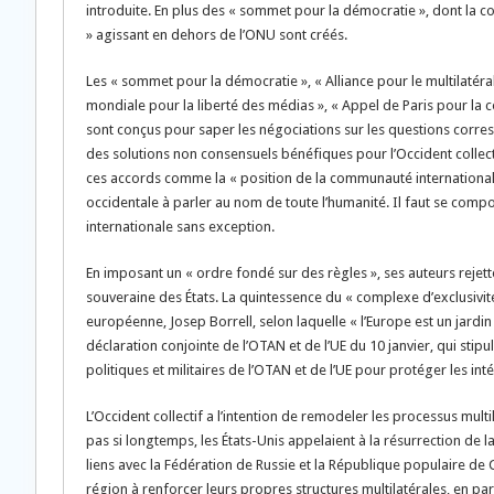
introduite. En plus des « sommet pour la démocratie », dont la 
» agissant en dehors de l’ONU sont créés.
Les « sommet pour la démocratie », « Alliance pour le multilatéralis
mondiale pour la liberté des médias », « Appel de Paris pour la co
sont conçus pour saper les négociations sur les questions corre
des solutions non consensuels bénéfiques pour l’Occident collecti
ces accords comme la « position de la communauté internationale
occidentale à parler au nom de toute l’humanité. Il faut se co
internationale sans exception.
En imposant un « ordre fondé sur des règles », ses auteurs rejette
souveraine des États. La quintessence du « complexe d’exclusivité
européenne, Josep Borrell, selon laquelle « l’Europe est un jardin 
déclaration conjointe de l’OTAN et de l’UE du 10 janvier, qui stipul
politiques et militaires de l’OTAN et de l’UE pour protéger les inté
L’Occident collectif a l’intention de remodeler les processus multi
pas si longtemps, les États-Unis appelaient à la résurrection de l
liens avec la Fédération de Russie et la République populaire de 
région à renforcer leurs propres structures multilatérales, en pa