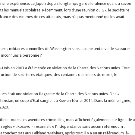
e riche expérience. Le Japon depuis longtemps garde le silence quant à savoir
s les manuels scolaires. Récemment, lors d’une réunion du G7, le secrétaire
rance des victimes de ces attentats, mais n’a pas mentionné qui les avait
ures militaires criminelles de Washington sans aucune tentative de s’assurer
s » inconnues à personne ?
ats-Unis en 2003 a été menée en violation de la Charte des Nations unies. Tout
ruction de structures étatiques, des centaines de milliers de morts, le
ques était une violation flagrante de la Charte des Nations unies. Des «
hizistan, un coup d’État sanglant à Kiev en février 2014. Dans la même lignée,
 2020.
fient toutes ces aventures criminelles, mais affichent également leur ligne de «
 règles » : Kosovo – reconnaître l’indépendance sans aucun référendum ;
ne touchez pas aux Falkland/Malvinas, après tout, il y a eu un référendum là-