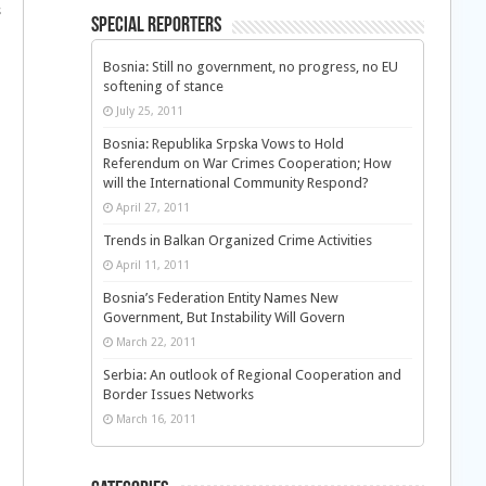
s
Special Reporters
Bosnia: Still no government, no progress, no EU
softening of stance
July 25, 2011
Bosnia: Republika Srpska Vows to Hold
Referendum on War Crimes Cooperation; How
will the International Community Respond?
April 27, 2011
Trends in Balkan Organized Crime Activities
April 11, 2011
Bosnia’s Federation Entity Names New
Government, But Instability Will Govern
March 22, 2011
Serbia: An outlook of Regional Cooperation and
Border Issues Networks
March 16, 2011