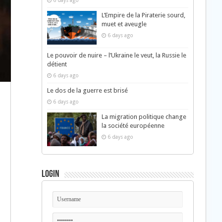
6 days ago
L’Empire de la Piraterie sourd,
muet et aveugle
6 days ago
Le pouvoir de nuire – l’Ukraine le veut, la Russie le
détient
6 days ago
Le dos de la guerre est brisé
6 days ago
La migration politique change
la société européenne
6 days ago
Login