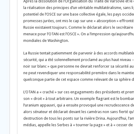
Après la dissolution de l’Organisation du Traité de Varsovie et le d
la réalisation des principes d’un véritable multilatéralisme, sans
potentiel de l’OSCE sur une base collective égale, les pays occi
promesses jurées, ont mis le cap sur une « absorption » effrontée
Russie existaient toujours. Comme le déclarait alors le secrétair
menace pour l’OTAN est l’OSCE ». On a l’impression qu’aujourd’hu
mondiales de Washington.
La Russie tentait patiemment de parvenir à des accords multilatér
sécurité, qui a été solennellement proclamé au plus haut niveau 
noir sur blanc » que personne ne devrait renforcer sa sécurité au
ne peut revendiquer une responsabilité première dans le maintien 
quelconque partie de cet espace comme relevant de sa sphère d’
L’OTAN a « craché » sur ces engagements des présidents et prem
son « droit » à tout arbitraire. Un exemple flagrant est le bombar
l’uranium appauvri, qui a ensuite provoqué une recrudescence de c
alors sénateur et déclarait devant les caméras non sans fierté 
destruction de tous les ponts sur la rivière Drina. Aujourd’hui, l
médias, appelle les Serbes à « tourner la page » et à « cesser de 