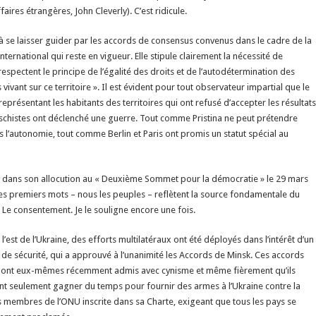
ires étrangères, John Cleverly). C’est ridicule.
 se laisser guider par les accords de consensus convenus dans le cadre de la
ternational qui reste en vigueur. Elle stipule clairement la nécessité de
« respectent le principe de l’égalité des droits et de l’autodétermination des
vant sur ce territoire ». Il est évident pour tout observateur impartial que le
résentant les habitants des territoires qui ont refusé d’accepter les résultats
utschistes ont déclenché une guerre. Tout comme Pristina ne peut prétendre
s l’autonomie, tout comme Berlin et Paris ont promis un statut spécial au
s, dans son allocution au « Deuxième Sommet pour la démocratie » le 29 mars
Ses premiers mots – nous les peuples – reflètent la source fondamentale du
 Le consentement. Je le souligne encore une fois.
l’est de l’Ukraine, des efforts multilatéraux ont été déployés dans l’intérêt d’un
 de sécurité, qui a approuvé à l’unanimité les Accords de Minsk. Ces accords
qui ont eux-mêmes récemment admis avec cynisme et même fièrement qu’ils
aient seulement gagner du temps pour fournir des armes à l’Ukraine contre la
 les membres de l’ONU inscrite dans sa Charte, exigeant que tous les pays se