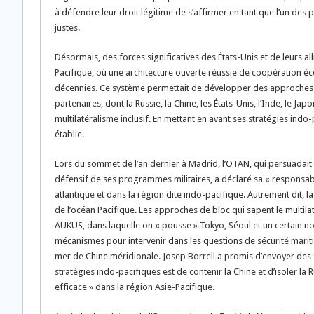
à défendre leur droit légitime de s’affirmer en tant que l’un des 
justes.
Désormais, des forces significatives des États-Unis et de leurs al
Pacifique, où une architecture ouverte réussie de coopération é
décennies. Ce système permettait de développer des approches c
partenaires, dont la Russie, la Chine, les États-Unis, l’Inde, le Jap
multilatéralisme inclusif. En mettant en avant ses stratégies indo
établie.
Lors du sommet de l’an dernier à Madrid, l’OTAN, qui persuadait 
défensif de ses programmes militaires, a déclaré sa « responsabilit
atlantique et dans la région dite indo-pacifique. Autrement dit, 
de l’océan Pacifique. Les approches de bloc qui sapent le multilat
AUKUS, dans laquelle on « pousse » Tokyo, Séoul et un certain n
mécanismes pour intervenir dans les questions de sécurité maritim
mer de Chine méridionale. Josep Borrell a promis d’envoyer des fo
stratégies indo-pacifiques est de contenir la Chine et d’isoler la 
efficace » dans la région Asie-Pacifique.