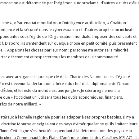
composition est déterminée par l’hégémon autoproclamé, d’autres « clubs d’élu
me », « Partenariat mondial pour l’intelligence artificielle », « Coalition
nfiance et la sécurité dans le cyberespace » et d’autres projets non inclusifs
spondantes sous l’égide de l’Organisation mondiale. Imposer des concepts et
f. D’abord, ils s’entendent sur quelque chose en petit comité, puis présentent
 ». Appelons les choses par leur nom : personne n’a autorisé la minorité
mporter décemment et respecter tous les membres de la communauté
nt avec arrogance le principe clé de la Charte des Nations unies : l’égalité
 » est devenue la déclaration « fière » du chef de la diplomatie de l’Union
d’Éden, et le reste du monde est une jungle ». Je citerai également la
e que « l’Occident uni utilisera tous les outils économiques, financiers,
rêts de notre milliard. »
latéraux à l’échelle régionale pour les adapter à ses propres besoins. Il n’y a
a doctrine Monroe et exigeaient des pays d’Amérique latine qu’ils limitent leurs
Chine. Cette ligne s’est heurtée cependant à la détermination des pays de la
rticulier la Communauté des États d’Amérique latine et des Caraïbes (CELAC), et