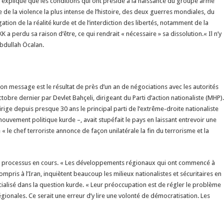
an explique que les conditions qui ont présidé à la naissance du groupe armé
le de la violence la plus intense de l’histoire, des deux guerres mondiales, du
tion de la réalité kurde et de l’interdiction des libertés, notamment de la
K a perdu sa raison d’être, ce qui rendrait « nécessaire » sa dissolution.« Il n’y
Abdullah Öcalan.
Son message est le résultat de près d’un an de négociations avec les autorités
obre dernier par Devlet Bahçeli, dirigeant du Parti d’action nationaliste (MHP).
rige depuis presque 30 ans le principal parti de l’extrême-droite nationaliste
vement politique kurde –, avait stupéfait le pays en laissant entrevoir une
« le chef terroriste annonce de façon unilatérale la fin du terrorisme et la
s du processus en cours. « Les développements régionaux qui ont commencé à
mpris à l’Iran, inquiètent beaucoup les milieux nationalistes et sécuritaires en
écialisé dans la question kurde. « Leur préoccupation est de régler le problème
ionales. Ce serait une erreur d’y lire une volonté de démocratisation. Les