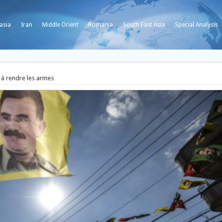
asia
Iran
Middle Orient
Romania
South East Asia
Special Analysis
 à rendre les armes