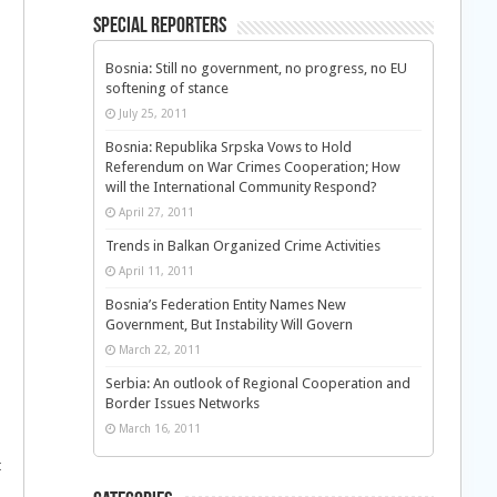
Special Reporters
Bosnia: Still no government, no progress, no EU
softening of stance
July 25, 2011
Bosnia: Republika Srpska Vows to Hold
Referendum on War Crimes Cooperation; How
will the International Community Respond?
April 27, 2011
Trends in Balkan Organized Crime Activities
April 11, 2011
Bosnia’s Federation Entity Names New
Government, But Instability Will Govern
March 22, 2011
Serbia: An outlook of Regional Cooperation and
Border Issues Networks
March 16, 2011
t