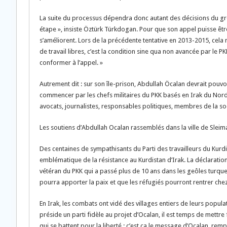
La suite du processus dépendra donc autant des décisions du gro
étape », insiste Öztürk Türkdogan. Pour que son appel puisse êtr
s’améliorent. Lors de la précédente tentative en 2013-2015, cela n’é
de travail libres, c’est la condition sine qua non avancée par le
conformer à l’appel. »
Autrement dit : sur son île-prison, Abdullah Öcalan devrait pouvoir 
commencer par les chefs militaires du PKK basés en Irak du Nord – 
avocats, journalistes, responsables politiques, membres de la soc
Les soutiens d’Abdullah Ocalan rassemblés dans la ville de Sleim
Des centaines de sympathisants du Parti des travailleurs du Kurdist
emblématique de la résistance au Kurdistan d’Irak. La déclaration
vétéran du PKK qui a passé plus de 10 ans dans les geôles turques 
pourra apporter la paix et que les réfugiés pourront rentrer chez
En Irak, les combats ont vidé des villages entiers de leurs populat
préside un parti fidèle au projet d’Ocalan, il est temps de mettre 
qui se battent pour la liberté : c’est ça le message d’Ocalan, remp