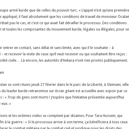
upe armé kurde que de celles du pouvoir turc. « L’appel n’est qu’une premièr
e appliqué, il faut absolument que les conditions de travail de monsieur Öcala
tait pas le cas, et c’est ce qui avait fait dérailler le processus. Des conditions
 PKK et toutes les composantes du mouvement kurde, légales ou illégales, pour se
entrer en contact, sans délai et sans limite, avec qui il le souhaite – à
et recevoir la visite de ceux qu’il veut recevoir ou qui souhaitent être reçus :
iété civile… Là encore, les autorités d’Ankara n’ont rien promis publiquement.
ani
an se sont réunis jeudi 27 février dans le le parc de la Liberté, à Sleimani, ville
 du leader kurde retransmise sur écran géant est accueillie avec espoir par ce
: « Trop de gens sont morts ! J’espère que l’initiative présentée aujourd’hui
 eux. »
ions et les victimes civiles se comptent par dizaines. Pour Tara Hussein, qui
fin à la guerre : « Si le processus arrive à son terme, ça bénéficiera à tous ceux
lacer le combat militaire par le combat civil et juridique pour les droits des