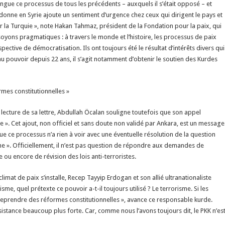
istingue ce processus de tous les précédents – auxquels il s’était opposé – et
e donne en Syrie ajoute un sentiment d’urgence chez ceux qui dirigent le pays et
er la Turquie », note Hakan Tahmaz, président de la Fondation pour la paix, qui
oyons pragmatiques : à travers le monde et l’histoire, les processus de paix
ctive de démocratisation. Ils ont toujours été le résultat d’intérêts divers qui
 au pouvoir depuis 22 ans, il s’agit notamment d’obtenir le soutien des Kurdes
rmes constitutionnelles »
 lecture de sa lettre, Abdullah Öcalan souligne toutefois que son appel
 ». Cet ajout, non officiel et sans doute non validé par Ankara, est un message
que ce processus n’a rien à voir avec une éventuelle résolution de la question
me ». Officiellement, il n’est pas question de répondre aux demandes de
 ou encore de révision des lois anti-terroristes.
imat de paix s’installe, Recep Tayyip Erdogan et son allié ultranationaliste
sme, quel prétexte ce pouvoir a-t-il toujours utilisé ? Le terrorisme. Si les
ntreprendre des réformes constitutionnelles », avance ce responsable kurde.
 résistance beaucoup plus forte. Car, comme nous l’avons toujours dit, le PKK n’es