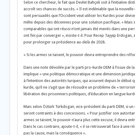
Selon ce chercheur, le fait que Devlet Bahçeli soit à l’initiative d
accroît ses chances de succès. « Il est indéniable que la nouvell
sont persuadés que l’Occident veut utiliser les Kurdes pour divis
milite depuis des décennies pour une solution pacifique. « Mais s
comparables qui ont réussi n’ont jamais été menés dans une perspe
ont fini par converger », insiste-t-il. Pour Recep Tayyip Erdogan,
pour prolonger sa présidence au-delà de 2028.
« Si les armes se taisent, le pouvoir devra entreprendre des réfo
Dans une note dévoilée par le parti pro-kurde DEM à l’issue de la
implique « une politique démocratique et une dimension juridique
à l’intention des autorités turques, qui assurent depuis le début 
kurde, qu’il ne s’agit que de résoudre un problème de « terroris
libération des prisonniers politiques, d’éducation en langue kurde
Mais selon Öztürk Türkdogan, vice-président du parti DEM, si un cl
seront contraints à des concessions. « Pour justifier son autoritari
armes se taisent, le pouvoir n’aura plus cette excuse, il devra e
Dans le cas contraire, ajoute-t-il, « il se retrouverait face à une
pas la cause, mais la conséquence ».