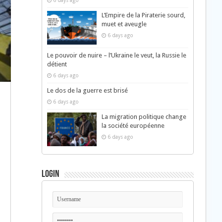
6 days ago
L’Empire de la Piraterie sourd,
muet et aveugle
6 days ago
Le pouvoir de nuire – l’Ukraine le veut, la Russie le
détient
6 days ago
Le dos de la guerre est brisé
6 days ago
La migration politique change
la société européenne
6 days ago
Login