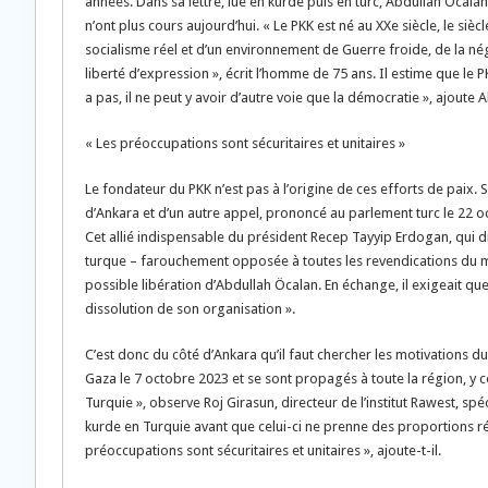
années. Dans sa lettre, lue en kurde puis en turc, Abdullah Öcal
n’ont plus cours aujourd’hui. « Le PKK est né au XXe siècle, le sièc
socialisme réel et d’un environnement de Guerre froide, de la néga
liberté d’expression », écrit l’homme de 75 ans. Il estime que le PK
a pas, il ne peut y avoir d’autre voie que la démocratie », ajoute 
« Les préoccupations sont sécuritaires et unitaires »
Le fondateur du PKK n’est pas à l’origine de ces efforts de paix. 
d’Ankara et d’un autre appel, prononcé au parlement turc le 22 oct
Cet allié indispensable du président Recep Tayyip Erdogan, qui di
turque – farouchement opposée à toutes les revendications du mou
possible libération d’Abdullah Öcalan. En échange, il exigeait que 
dissolution de son organisation ».
C’est donc du côté d’Ankara qu’il faut chercher les motivation
Gaza le 7 octobre 2023 et se sont propagés à toute la région, y co
Turquie », observe Roj Girasun, directeur de l’institut Rawest, sp
kurde en Turquie avant que celui-ci ne prenne des proportions rég
préoccupations sont sécuritaires et unitaires », ajoute-t-il.