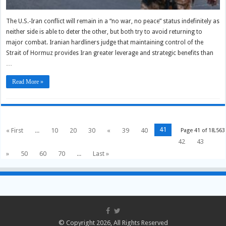
The U.S.-Iran conflict will remain in a “no war, no peace” status indefinitely as
neither side is able to deter the other, but both try to avoid returning to
major combat. Iranian hardliners judge that maintaining control of the
Strait of Hormuz provides Iran greater leverage and strategic benefits than
…
Read More »
41
« First
...
10
20
30
«
39
40
Page 41 of 18,563
42
43
»
50
60
70
...
Last »
© Copyright 2026, All Rights Reserved