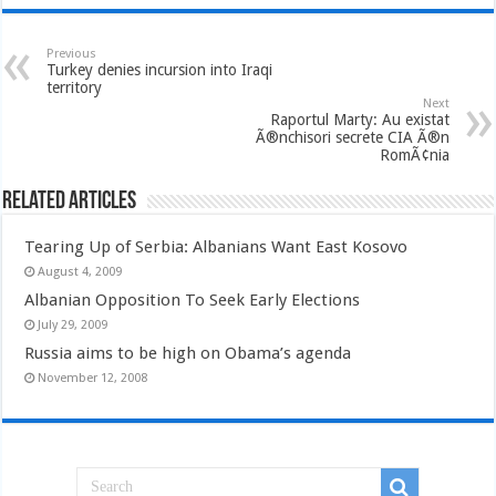
Previous
Turkey denies incursion into Iraqi
territory
Next
Raportul Marty: Au existat
Ã®nchisori secrete CIA Ã®n
RomÃ¢nia
Related Articles
Tearing Up of Serbia: Albanians Want East Kosovo
August 4, 2009
Albanian Opposition To Seek Early Elections
July 29, 2009
Russia aims to be high on Obama’s agenda
November 12, 2008