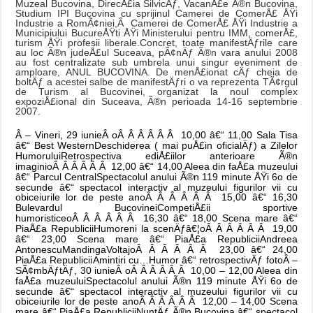
Muzeal Bucovina, DirecÅ£ia SilvicÄƒ, VacanÅ£e Ã®n Bucovina,
Studium IPI Bucovina cu sprijinul Camerei de ComerÅ£ ÅŸi
Industrie a RomÃ¢niei,Â Camerei de ComerÅ£ ÅŸi Industrie a
Municipiului BucureÅŸti ÅŸi Ministerului pentru IMM, comerÅ£,
turism ÅŸi profesii liberale.Concret, toate manifestÄƒrile care
au loc Ã®n judeÅ£ul Suceava, pÃ¢nÄƒ Ã®n vara anului 2008
au fost centralizate sub umbrela unui singur eveniment de
amploare, ANUL BUCOVINA. De menÅ£ionat cÄƒ cheia de
boltÄƒ a acestei salbe de manifestÄƒri o va reprezenta TÃ¢rgul
de Turism al Bucovinei, organizat la noul complex
expoziÅ£ional din Suceava, Ã®n perioada 14-16 septembrie
2007.
Â
– Vineri, 29 iunie
Â
oÂ Â Â Â Â Â 10,00 â€“ 11,00 Sala Tisa
â€“ Best Western
Deschiderea ( mai puÅ£in oficialÄƒ) a Zilelor
Humorului
Retrospectiva ediÅ£iilor anterioare Ã®n
imagini
oÂ Â Â Â Â Â 12,00 â€“ 14,00 Aleea din faÅ£a muzeului
â€“ Parcul Central
Spectacolul anului Ã®n 119 minute ÅŸi 6o de
secunde â€“ spectacol interactiv al muzeului figurilor vii cu
obiceiurile lor de peste an
oÂ Â Â Â Â Â 15,00 â€“ 16,30
Bulevardul Bucovinei
CompetiÅ£ii sportive
humoristice
oÂ Â Â Â Â Â 16,30 â€“ 18,00 Scena mare â€“
PiaÅ£a Republicii
Humoreni la scenÄƒâ€¦
oÂ Â Â Â Â Â 19,00
â€“ 23,00 Scena mare â€“ PiaÅ£a Republicii
Andreea
Antonescu
Mandinga
Voltaj
oÂ Â Â Â Â Â 23,00 â€“ 24,00
PiaÅ£a Republicii
Amintiri cu…Humor â€“ retrospectivÄƒ foto
Â
–
SÃ¢mbÄƒtÄƒ, 30 iunie
Â
oÂ Â Â Â Â Â 10,00 – 12,00 Aleea din
faÅ£a muzeului
Spectacolul anului Ã®n 119 minute ÅŸi 6o de
secunde â€“ spectacol interactiv al muzeului figurilor vii cu
obiceiurile lor de peste an
oÂ Â Â Â Â Â 12,00 – 14,00 Scena
mare â€“ PiaÅ£a Republicii
NuntÄƒ Ã®n Bucovina â€“ spectacol