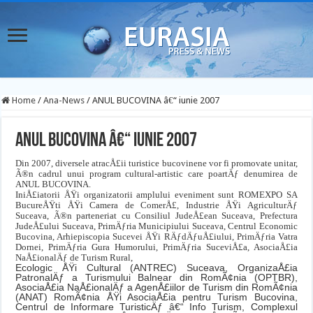
Home
/
Ana-News
/
ANUL BUCOVINA â€“ iunie 2007
ANUL BUCOVINA â€“ iunie 2007
Din 2007, diversele atracÅ£ii turistice bucovinene vor fi promovate unitar,
Ã®n cadrul unui program cultural-artistic care poartÄƒ denumirea de
ANUL BUCOVINA.
IniÅ£iatorii ÅŸi organizatorii amplului eveniment sunt ROMEXPO SA
BucureÅŸti ÅŸi Camera de ComerÅ£, Industrie ÅŸi AgriculturÄƒ
Suceava, Ã®n parteneriat cu Consiliul JudeÅ£ean Suceava, Prefectura
JudeÅ£ului Suceava, PrimÄƒria Municipiului Suceava, Centrul Economic
Bucovina, Arhiepiscopia Sucevei ÅŸi RÄƒdÄƒuÅ£iului, PrimÄƒria Vatra
Dornei, PrimÄƒria Gura Humorului, PrimÄƒria SuceviÅ£a, AsociaÅ£ia
NaÅ£ionalÄƒ de Turism Rural,
Ecologic ÅŸi Cultural (ANTREC) Suceava, OrganizaÅ£ia
PatronalÄƒ a Turismului Balnear din RomÃ¢nia (OPTBR),
AsociaÅ£ia NaÅ£ionalÄƒ a AgenÅ£iilor de Turism din RomÃ¢nia
(ANAT) RomÃ¢nia ÅŸi AsociaÅ£ia pentru Turism Bucovina,
Centrul de Informare TuristicÄƒ â€“ Info Turism, Complexul