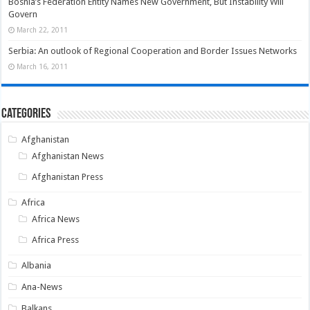
Bosnia’s Federation Entity Names New Government, But Instability Will
Govern
March 22, 2011
Serbia: An outlook of Regional Cooperation and Border Issues Networks
March 16, 2011
Categories
Afghanistan
Afghanistan News
Afghanistan Press
Africa
Africa News
Africa Press
Albania
Ana-News
Balkans