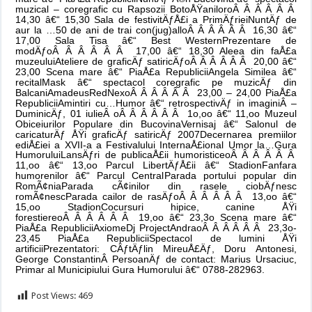
muzical – coregrafic cu Rapsozii BotoÅŸanilor
oÂ Â Â Â Â Â
14,30 â€“ 15,30 Sala de festivitÄƒÅ£i a PrimÄƒriei
NuntÄƒ de
aur la …50 de ani de trai con(jug)all
oÂ Â Â Â Â Â 16,30 â€“
17,00 Sala Tisa â€“ Best Western
Prezentare de
modÄƒ
oÂ Â Â Â Â Â 17,00 â€“ 18,30 Aleea din faÅ£a
muzeului
Ateliere de graficÄƒ satiricÄƒ
oÂ Â Â Â Â Â 20,00 â€“
23,00 Scena mare â€“ PiaÅ£a Republicii
Angela Similea â€“
recital
Mask â€“ spectacol coregrafic pe muzicÄƒ din
Balcani
Amadeus
RedNex
oÂ Â Â Â Â Â 23,00 – 24,00 PiaÅ£a
Republicii
Amintiri cu…Humor â€“ retrospectivÄƒ in imagini
Â
–
DuminicÄƒ, 01 iulie
Â
oÂ Â Â Â Â Â 1o,oo â€“ 11,oo Muzeul
Obiceiurilor Populare din Bucovina
Vernisaj â€“ Salonul de
caricaturÄƒ ÅŸi graficÄƒ satiricÄƒ 2007
Decernarea premiilor
ediÅ£iei a XVII-a a Festivalului InternaÅ£ional Umor la…Gura
Humorului
LansÄƒri de publicaÅ£ii humoristice
oÂ Â Â Â Â Â
11,oo â€“ 13,oo Parcul LibertÄƒÅ£ii â€“ Stadion
Fanfara
humorenilor â€“ Parcul Central
Parada portului popular din
RomÃ¢nia
Parada cÃ¢inilor din rasele ciobÄƒnesc
romÃ¢nesc
Parada cailor de rasÄƒ
oÂ Â Â Â Â Â 13,oo â€“
15,oo Stadion
Cocursuri hipice, canine ÅŸi
forestiere
oÂ Â Â Â Â Â 19,oo â€“ 23,3o Scena mare â€“
PiaÅ£a Republicii
Axiome
Dj Project
Andra
oÂ Â Â Â Â Â 23,3o-
23,45 PiaÅ£a Republicii
Spectacol de lumini ÅŸi
artificii
Prezentatori: CÄƒtÄƒlin MireuÅ£Äƒ, Doru Antonesi,
George Constantin
Â
PersoanÄƒ de contact: Marius Ursaciuc,
Primar al Municipiului Gura Humorului â€“ 0788-282963.
Post Views:
469