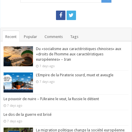
Recent
Popular
Comments
Tags
Du «socialisme aux caractéristiques chinoises» aux
«droits de l’homme aux caractéristiques
européennes» – Iran
7 days ago
L’Empire de la Piraterie sourd, muet et aveugle
7 days ago
Le pouvoir de nuire – l’Ukraine le veut, la Russie le détient
7 days ago
Le dos de la guerre est brisé
7 days ago
La migration politique change la société européenne