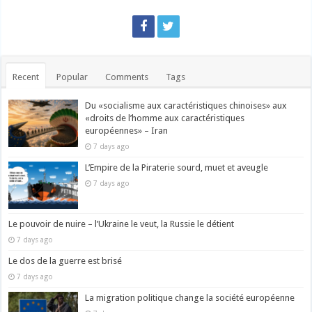
Recent
Popular
Comments
Tags
Du «socialisme aux caractéristiques chinoises» aux
«droits de l’homme aux caractéristiques
européennes» – Iran
7 days ago
L’Empire de la Piraterie sourd, muet et aveugle
7 days ago
Le pouvoir de nuire – l’Ukraine le veut, la Russie le détient
7 days ago
Le dos de la guerre est brisé
7 days ago
La migration politique change la société européenne