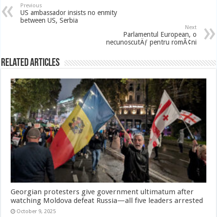
Previous
US ambassador insists no enmity
between US, Serbia
Next
Parlamentul European, o
necunoscutÄƒ pentru romÃ¢ni
Related Articles
Georgian protesters give government ultimatum after
watching Moldova defeat Russia—all five leaders arrested
October 9, 2025