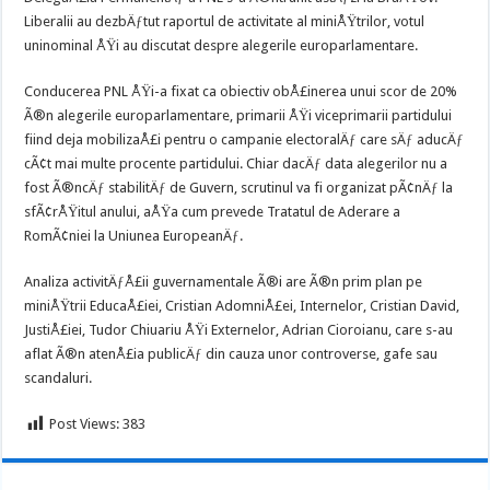
Liberalii au dezbÄƒtut raportul de activitate al miniÅŸtrilor, votul
uninominal ÅŸi au discutat despre alegerile europarlamentare.
Conducerea PNL ÅŸi-a fixat ca obiectiv obÅ£inerea unui scor de 20%
Ã®n alegerile europarlamentare, primarii ÅŸi viceprimarii partidului
fiind deja mobilizaÅ£i pentru o campanie electoralÄƒ care sÄƒ aducÄƒ
cÃ¢t mai multe procente partidului. Chiar dacÄƒ data alegerilor nu a
fost Ã®ncÄƒ stabilitÄƒ de Guvern, scrutinul va fi organizat pÃ¢nÄƒ la
sfÃ¢rÅŸitul anului, aÅŸa cum prevede Tratatul de Aderare a
RomÃ¢niei la Uniunea EuropeanÄƒ.
Analiza activitÄƒÅ£ii guvernamentale Ã®i are Ã®n prim plan pe
miniÅŸtrii EducaÅ£iei, Cristian AdomniÅ£ei, Internelor, Cristian David,
JustiÅ£iei, Tudor Chiuariu ÅŸi Externelor, Adrian Cioroianu, care s-au
aflat Ã®n atenÅ£ia publicÄƒ din cauza unor controverse, gafe sau
scandaluri.
Post Views:
383