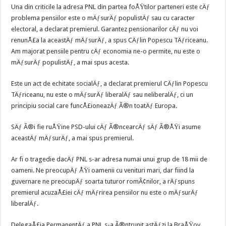
Una din criticile la adresa PNL din partea foÅŸtilor parteneri este cÄƒ
problema pensiilor este o mÄƒsurÄƒ populistÄƒ sau cu caracter
electoral, a declarat premierul. Garantez pensionarilor cÄƒ nu voi
renunÅ£a la aceastÄƒ mÄƒsurÄƒ, a spus CÄƒlin Popescu TÄƒriceanu.
Am majorat pensiile pentru cÄƒ economia ne-o permite, nu este o
mÄƒsurÄƒ populistÄƒ, a mai spus acesta.
Este un act de echitate socialÄƒ, a declarat premierul CÄƒlin Popescu
TÄƒriceanu, nu este o mÄƒsurÄƒ liberalÄƒ sau neliberalÄƒ, ci un
principiu social care funcÅ£ioneazÄƒ Ã®n toatÄƒ Europa.
SÄƒ Ã®i fie ruÅŸine PSD-ului cÄƒ Ã®ncearcÄƒ sÄƒ Ã®ÅŸi asume
aceastÄƒ mÄƒsurÄƒ, a mai spus premierul.
Ar fi o tragedie dacÄƒ PNL s-ar adresa numai unui grup de 18 mii de
oameni. Ne preocupÄƒ ÅŸi oamenii cu venituri mari, dar fiind la
guvernare ne preocupÄƒ soarta tuturor romÃ¢nilor, a rÄƒspuns
premierul acuzaÅ£iei cÄƒ mÄƒrirea pensiilor nu este o mÄƒsurÄƒ
liberalÄƒ.
DelegaÅ£ia PermanentÄƒ a PNL s-a Ã®ntrunit astÄƒzi la BraÅŸov.