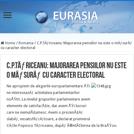
Home
/
Romania
/
C.P.TÄƒriceanu: Majorarea pensiilor nu este o mÄƒsurÄƒ
cu caracter electoral
C.P.TÄƒriceanu: Majorarea pensiilor nu este
o mÄƒsurÄƒ cu caracter electoral
Ne apropiem de alegerile europarlamentare ÅŸi
ne intereseazÄƒ activitatea parlamentarilor
noÅŸtri. La nivelul grupurilor parlamentare avem
elemente de satisfacÅ£ie, dar avem ÅŸi lucruri
care ne nemulÅ£umesc.
Avem o prezenÅ£Äƒ
slabÄƒ, nesatisfÄƒcÄƒtoare, a declarat premierul
CÄƒlin Popescu TÄƒriceanu, dupÄƒ Ã®ntÃ¢lnirea de la BraÅŸov.