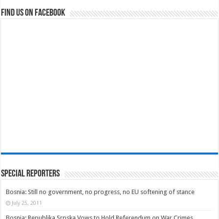
Find us on Facebook
Special Reporters
Bosnia: Still no government, no progress, no EU softening of stance
July 25, 2011
Bosnia: Republika Srpska Vows to Hold Referendum on War Crimes