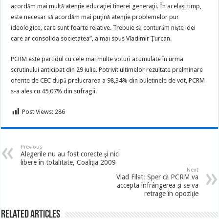
acordăm mai multă atenţie educaţiei tinerei generaţii. În acelaşi timp,
este necesar să acordăm mai puţină atenţie problemelor pur
ideologice, care sunt foarte relative. Trebuie să conturăm nişte idei
care ar consolida societatea”, a mai spus Vladimir Ţurcan.
PCRM este partidul cu cele mai multe voturi acumulate în urma
scrutinului anticipat din 29 iulie. Potrivit ultimelor rezultate prelminare
oferite de CEC după prelucrarea a 98,34% din buletinele de vot, PCRM
s-a ales cu 45,07% din sufragii.
Post Views:
286
Previous
Alegerile nu au fost corecte şi nici
libere în totalitate, Coaliţia 2009
Next
Vlad Filat: Sper că PCRM va
accepta înfrângerea şi se va
retrage în opoziţie
Related Articles