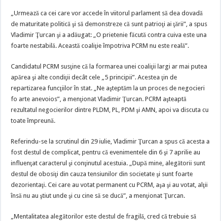
„Urmează ca cei care vor accede în viitorul parlament să dea dovadă
de maturitate politică şi să demonstreze că sunt patrioţi ai ţării”, a spus
Vladimir Ţurcan şi a adăugat: „O prietenie făcută contra cuiva este una
foarte nestabilă. Această coaliţie împotriva PCRM nu este reală”.
Candidatul PCRM susţine că la formarea unei coaliţii largi ar mai putea
apărea şi alte condiţii decât cele „5 principii”. Acestea ţin de
repartizarea funcţiilor în stat. „Ne aşteptăm la un proces de negocieri
fo arte anevoios”, a menţionat Vladimir Ţurcan. PCRM aşteaptă
rezultatul negocierilor dintre PLDM, PL, PDM şi AMN, apoi va discuta cu
toate împreună.
Referindu-se la scrutinul din 29 iulie, Vladimir Ţurcan a spus că acesta a
fost destul de complicat, pentru că evenimentele din 6 şi 7 aprilie au
influenţat caracterul şi conţinutul acestuia. „După mine, alegătorii sunt
destul de obosiţi din cauza tensiunilor din societate şi sunt foarte
dezorientaţi. Cei care au votat permanent cu PCRM, aşa şi au votat, alţii
însă nu au ştiut unde şi cu cine să se ducă”, a menţionat Ţurcan.
„Mentalitatea alegătorilor este destul de fragilă, cred că trebuie să