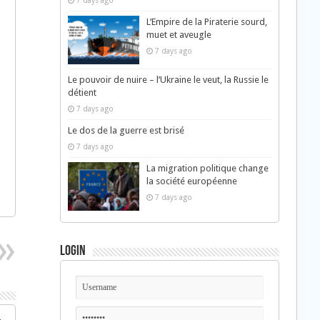
7 days ago
L’Empire de la Piraterie sourd,
muet et aveugle
7 days ago
Le pouvoir de nuire – l’Ukraine le veut, la Russie le
détient
7 days ago
Le dos de la guerre est brisé
7 days ago
La migration politique change
la société européenne
7 days ago
Login