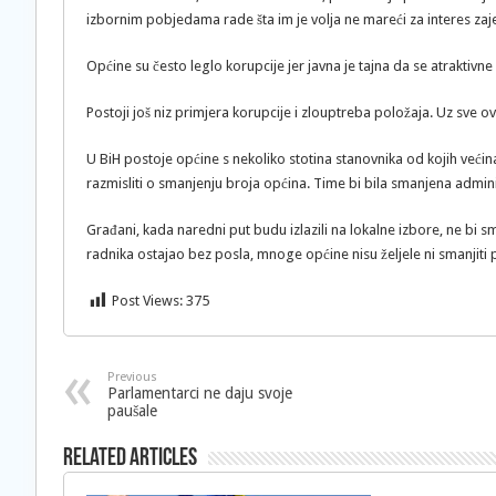
izbornim pobjedama rade šta im je volja ne mareći za interes zaj
Općine su često leglo korupcije jer javna je tajna da se atraktivn
Postoji još niz primjera korupcije i zlouptreba položaja. Uz sve
U BiH postoje općine s nekoliko stotina stanovnika od kojih većin
razmisliti o smanjenju broja općina. Time bi bila smanjena admini
Građani, kada naredni put budu izlazili na lokalne izbore, ne bi smj
radnika ostajao bez posla, mnoge općine nisu željele ni smanjiti p
Post Views:
375
Previous
Parlamentarci ne daju svoje
paušale
Related Articles