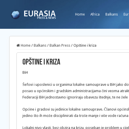
Home
Africa
Balkans
Eur
Home
/
Balkans
/
Balkan Press
/
Opštine i kriza
Opštine i kriza
BiH
Šefovi i uposlenici u organima lokalne samouprave u BiH jako do
posao u općinskim i gradskim administracijama čini veoma atraktiv
Federaciji BiH jednostavno ignoriraju obavezu štednje, te ne žele 
Općine i gradovi su jedinice lokalne samouprave. Članovi općinski
jedino što ih može disciplinirati da troše manje i više vode računa
Lokalni nivo vlasti, bez obzira na krizu, poseban je problem u cijel