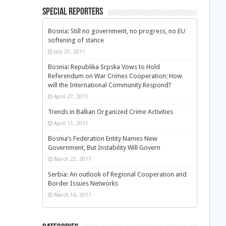
Special Reporters
Bosnia: Still no government, no progress, no EU
softening of stance
July 25, 2011
Bosnia: Republika Srpska Vows to Hold
Referendum on War Crimes Cooperation; How
will the International Community Respond?
April 27, 2011
Trends in Balkan Organized Crime Activities
April 11, 2011
Bosnia’s Federation Entity Names New
Government, But Instability Will Govern
March 22, 2011
Serbia: An outlook of Regional Cooperation and
Border Issues Networks
March 16, 2011