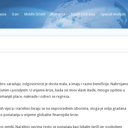
asia
Iran
Middle Orient
Romania
South East Asia
Special Analysis
bro zarađuju, odgovornost je dosta mala, a imaju i razne beneficije. Nabrojan
nim i poželjnim. U vrijeme krize, kada svi nivoi vlasti štede, mnoge opštine u
smanjiti plaće, naknade i odreći se regresa.
h vijeća i načelnici biraju se na neposrednim izborima, stoga je volja građana
 o ponašanju u vrijeme globalne finansijske krize.
oj zemlji. Načelnici općina često se ponašaju kao lokalni šerifi jer osokoljeni