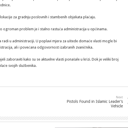
ednice.
e lokacije za gradnju poslovnih i stambenih objekata plaćaju.
 ovo ogroman problem je i stalno rastuća administracija u općinama.
a radi u administraciji. U poplavi mjera za uštede domaće vlasti mogle bi
stracija, ali i povećana odgovornost izabranih zvaničnika.
eli zaboraviti kako su se aktuelne vlasti ponašale u krizi. Dok je veliki broj
laće svojih službenika.
Next
Pistols Found in Islamic Leader’s
Vehicle