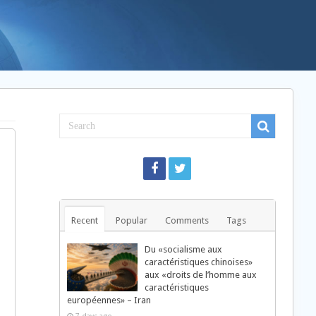
o
Recent
Popular
Comments
Tags
Du «socialisme aux
caractéristiques chinoises»
aux «droits de l’homme aux
caractéristiques
européennes» – Iran