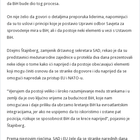
da BiH bude dio tog procesa.
On nije želio da govori o detaljima preporuka liderima, napominjući
da su to uslovi i principi koje je postavio Upravni odbor Savjeta za
sprovođenje mira u BiH, ali i da postoje neki elementi u vezi s Ustavom
BiH.
Džejms Štajnberg, zamjenik državnog sekretara SAD, rekao je da su
predstavnici međunarodne zajednice u protekla dva dana prezentovali
neke ideje o tome kako ići naprijed i da postoje obećavajući elementi
koji mogu činiti osnovu da se stranke dogovore i idu naprijed da se
omogući napredak za pristup EU i NATO-u.
“Vjerujem da postoji veliko i široko razumijevanje među strankama i u
zemlji da je ovo ključno vrijeme za budućnost BiH, koje nam
omogućava i daje priliku da ubrzamo kretanje BiH ka evroatlantskim
integracijama, jer ako ne uspijemo da to iskoristimo i ostane pat
pozicija, rizikuje se sposobnost BiH da se kreće naprijed”, pojasnio je
Štajnberg.
Prema njegovim riječima, SAD i EU žele da se stranke narednih dana