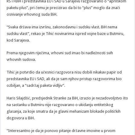
RS i FBiH i predstavnika EU i SAD u Sarajevu razgovarano o “aprilskom
paketu plus”, pri čemu je precizirao da bi to “plus” moglo da znači
osnivanje vrhovnog suda BiH.
“Svaka država ima izvršnu, zakonodavnu i sudsku vlast. BiH nema
sudsku vlast”, rekao je Tihić novinarima ispred vojne baze u Butmiru,
kod Sarajeva.
Prema njegovim riječima, vrhovni sud imao bi nadležnosti svih
vrhovnih sudova.
Tihić je potvrdio da učesnici razgovora nisu dobili nikakav papir od
predstavnika EU i SAD, ali da je sam njihov pristup razgovorima bio
ozbiljan, a “sadržaj paketa vidljiv”.
Haris Silajdžić, predsjednik Stranke za BiH, izrazio je nezadovoljstvo što
na sastanku u Butmiru nije razgovarano o ukidanju entitetskog
glasanja, za koje smatra da je glavni mehanizam blokade političkih
dogovora u BiH.
“Interesantno je da je ponovo pitanje državne imovine u prvom