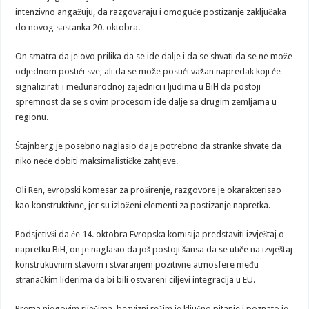
intenzivno angažuju, da razgovaraju i omoguće postizanje zaključaka
do novog sastanka 20. oktobra.
On smatra da je ovo prilika da se ide dalje i da se shvati da se ne može
odjednom postići sve, ali da se može postići važan napredak koji će
signalizirati i međunarodnoj zajednici i ljudima u BiH da postoji
spremnost da se s ovim procesom ide dalje sa drugim zemljama u
regionu.
Štajnberg je posebno naglasio da je potrebno da stranke shvate da
niko neće dobiti maksimalističke zahtjeve.
Oli Ren, evropski komesar za proširenje, razgovore je okarakterisao
kao konstruktivne, jer su izloženi elementi za postizanje napretka.
Podsjetivši da će 14. oktobra Evropska komisija predstaviti izvještaj o
napretku BiH, on je naglasio da još postoji šansa da se utiče na izvještaj
konstruktivnim stavom i stvaranjem pozitivne atmosfere među
stranačkim liderima da bi bili ostvareni ciljevi integracija u EU.
Prema njegovim riječima, bezvizni režim je ključno pitanje i poznato je