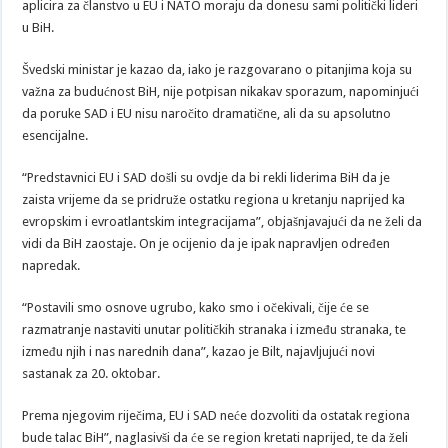
aplicira za članstvo u EU i NATO moraju da donesu sami politički lideri
u BiH.
Švedski ministar je kazao da, iako je razgovarano o pitanjima koja su
važna za budućnost BiH, nije potpisan nikakav sporazum, napominjući
da poruke SAD i EU nisu naročito dramatične, ali da su apsolutno
esencijalne.
“Predstavnici EU i SAD došli su ovdje da bi rekli liderima BiH da je
zaista vrijeme da se pridruže ostatku regiona u kretanju naprijed ka
evropskim i evroatlantskim integracijama”, objašnjavajući da ne želi da
vidi da BiH zaostaje. On je ocijenio da je ipak napravljen određen
napredak.
“Postavili smo osnove ugrubo, kako smo i očekivali, čije će se
razmatranje nastaviti unutar političkih stranaka i između stranaka, te
između njih i nas narednih dana”, kazao je Bilt, najavljujući novi
sastanak za 20. oktobar.
Prema njegovim riječima, EU i SAD neće dozvoliti da ostatak regiona
bude talac BiH”, naglasivši da će se region kretati naprijed, te da želi