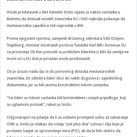
Visoki predstavnik u BiH Valentin Incko izjavio je nakon sastanka u
Butmiru da dolazak visokih zvaničnika EU i SAD najbolje pokazuje da
međunarodna zajednica želi napredak u BiH.
Prema njegovim riječima, zamjenik državnog sekretara SAD Džejms
Štajnberg, ministar inostranih poslova Švedske Karl Bilt i komesar EU
za proširenje Oli Ren ponovili su političkim liderima iz BiH da zemlja ne
može ući u EU dok je prisutan visoki predstavnik.
On je izrazio nadu da će do ponovnog dolaska međunarodnih
zvaničnika 20. oktobra lideri doći do nekih dogovora i zajedničkog
dokumenta, jer su bili veoma konstruktivni tokom sastanka.
“Svi lideri su tokom sastanka bili konstruktivni i iznijeli prijedloge, koji
su uglavnom poznati”, rekao je Incko.
Odgovarajući na pitanje da li su ustavne promjene uslov za zatvaranje
OHR-a, Incko je istakao da ostaju “pet plus dva” uslova i cilja koje je
postavio Savjet za sprovođenje mira (PIC), ali da bi bilo dobro da