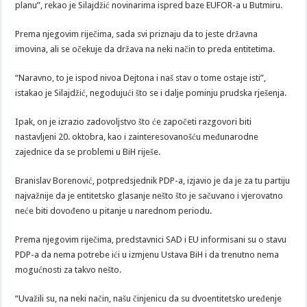
planu”, rekao je Silajdžić novinarima ispred baze EUFOR-a u Butmiru.
Prema njegovim riječima, sada svi priznaju da to jeste državna
imovina, ali se očekuje da država na neki način to preda entitetima.
“Naravno, to je ispod nivoa Dejtona i naš stav o tome ostaje isti”,
istakao je Silajdžić, negodujući što se i dalje pominju prudska rješenja.
Ipak, on je izrazio zadovoljstvo što će započeti razgovori biti
nastavljeni 20. oktobra, kao i zainteresovanošću međunarodne
zajednice da se problemi u BiH riješe.
Branislav Borenović, potpredsjednik PDP-a, izjavio je da je za tu partiju
najvažnije da je entitetsko glasanje nešto što je sačuvano i vjerovatno
neće biti dovođeno u pitanje u narednom periodu.
Prema njegovim riječima, predstavnici SAD i EU informisani su o stavu
PDP-a da nema potrebe ići u izmjenu Ustava BiH i da trenutno nema
mogućnosti za takvo nešto.
“Uvažili su, na neki način, našu činjenicu da su dvoentitetsko uređenje