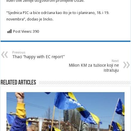
lideri ove zemlje dogovorom promijene Ustav.
“Sjednica PIC-a biće održana kao što je to i planirano, 18. i 19.
novembra”, dodao je Incko.
Post Views:
390
Previous
Thaci “happy with EC report”
Next
Milion KM za tužioce koji ne
istražuju
Related Articles