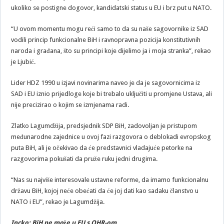
ukoliko se postigne dogovor, kandidatski status u EU i brz put u NATO.
“U ovom momentu mogu reći samo to da su naše sagovornike iz SAD
vodili princip funkcionalne BiH i ravnopravna pozicija konstitutivnih
naroda i građana, što su principi koje dijelimo ja i moja stranka”, rekao
je Ljubić.
Lider HDZ 1990 u izjavi novinarima naveo je da je sagovornicima iz
SAD i EU iznio prijedloge koje bi trebalo uključiti u promjene Ustava, ali
nije precizirao o kojim se izmjenama radi.
Zlatko Lagumdžija, predsjednik SDP BiH, zadovoljan je pristupom
međunarodne zajednice u ovoj fazi razgovora o deblokadi evropskog
puta BiH, ali je očekivao da će predstavnici vladajuće petorke na
razgovorima pokušati da pruže ruku jedni drugima.
“Nas su najviše interesovale ustavne reforme, da imamo funkcionalnu
državu BiH, kojoj neće obećati da će joj dati kao sadaku članstvo u
NATO i EU”, rekao je Lagumdžija.
Incko: BiH ne može u EU s OHR-om