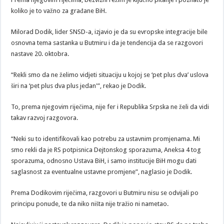
koliko je to važno za građane BiH.
Milorad Dodik, lider SNSD-a, izjavio je da su evropske integracije bile
osnovna tema sastanka u Butmiru i da je tendencija da se razgovori
nastave 20. oktobra.
“Rekli smo da ne želimo vidjeti situaciju u kojoj se ‘pet plus dva’ uslova
širi na ‘pet plus dva plus jedan'”, rekao je Dodik.
To, prema njegovim riječima, nije fer i Republika Srpska ne želi da vidi
takav razvoj razgovora.
“Neki su to identifikovali kao potrebu za ustavnim promjenama. Mi
smo rekli da je RS potpisnica Dejtonskog sporazuma, Aneksa 4 tog
sporazuma, odnosno Ustava BiH, i samo institucije BiH mogu dati
saglasnost za eventualne ustavne promjene”, naglasio je Dodik.
Prema Dodikovim riječima, razgovori u Butmiru nisu se odvijali po
principu ponude, te da niko ništa nije tražio ni nametao.