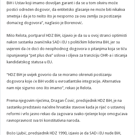
BiH i Ustav koji imamo dovoljan garant i da se u tom okviru može
postići određen dogovor, da entitetsko glasanje ne može biti nikakva
smetnja i da je to nešto što je nesporno za ovu zemlju za postizanje
domaćeg dogovora”, naglasio je Borenović.
Mišo Relota, portparol HDZ BiH, izjavio je da su u ovoj stranci optimisti
nakon sastanka zvaničnika SAD i EU s političkim liderima BiH, jer su
uvjereni da će doći do neophodnog dogovora o pitanjima koja se tiču
ispunjavanja “pet plus dva” uslova i ciljeva za tranziciju OHR-a i sticanja
kandidatskog statusa u EU.
“HDZ BiH je uvijek govorio da se moramo okrenuti postizanju
dogovora koje će BiH voditi u evroatlantske integracije. Alternativa
nam nije sigurno ono što imamo”, rekao je Relota.
Prema njegovim riječima, Dragan Čović, predsjednik HDZ BiH, je na
sastanku predstavio načelne hrvatske stavove kada je riječ o ustavnoj
reformi i vrlo jasno rekao da zagovara svako rješenje koje omogućava
ravnopravnost sva tri konstitutivna naroda.
Božo Ljubić, predsjednik HDZ 1990, izjavio je da SAD i EU nude BiH,