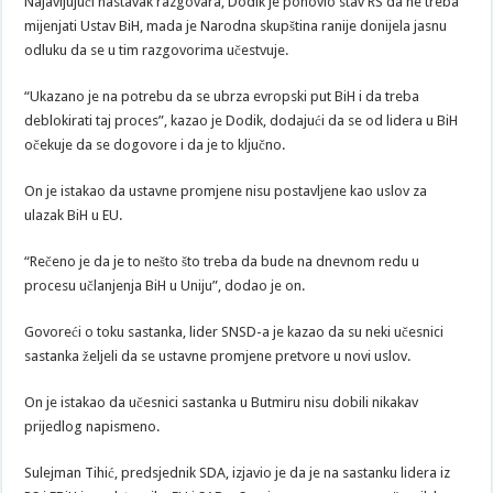
Najavljujući nastavak razgovara, Dodik je ponovio stav RS da ne treba
mijenjati Ustav BiH, mada je Narodna skupština ranije donijela jasnu
odluku da se u tim razgovorima učestvuje.
“Ukazano je na potrebu da se ubrza evropski put BiH i da treba
deblokirati taj proces”, kazao je Dodik, dodajući da se od lidera u BiH
očekuje da se dogovore i da je to ključno.
On je istakao da ustavne promjene nisu postavljene kao uslov za
ulazak BiH u EU.
“Rečeno je da je to nešto što treba da bude na dnevnom redu u
procesu učlanjenja BiH u Uniju”, dodao je on.
Govoreći o toku sastanka, lider SNSD-a je kazao da su neki učesnici
sastanka željeli da se ustavne promjene pretvore u novi uslov.
On je istakao da učesnici sastanka u Butmiru nisu dobili nikakav
prijedlog napismeno.
Sulejman Tihić, predsjednik SDA, izjavio je da je na sastanku lidera iz