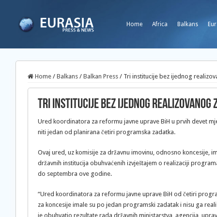
Home
Africa
Balkans
Eur
Home
/
Balkans
/
Balkan Press
/
Tri institucije bez ijednog realiz
Tri institucije bez ijednog realizovanog
Ured koordinatora za reformu javne uprave BiH u prvih devet mjes
niti jedan od planirana četiri programska zadatka.
Ovaj ured, uz komisije za državnu imovinu, odnosno koncesije, im
državnih institucija obuhvaćenih izvještajem o realizaciji progra
do septembra ove godine.
“Ured koordinatora za reformu javne uprave BiH od četiri program
za koncesije imale su po jedan programski zadatak i nisu ga realiz
je obuhvatio rezultate rada državnih ministarstva, agencija, uprav