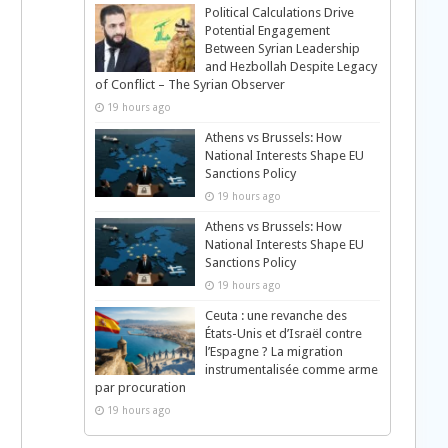
Political Calculations Drive
Potential Engagement
Between Syrian Leadership
and Hezbollah Despite Legacy
of Conflict – The Syrian Observer
19 hours ago
Athens vs Brussels: How
National Interests Shape EU
Sanctions Policy
19 hours ago
Athens vs Brussels: How
National Interests Shape EU
Sanctions Policy
19 hours ago
Ceuta : une revanche des
États-Unis et d’Israël contre
l’Espagne ? La migration
instrumentalisée comme arme
par procuration
19 hours ago