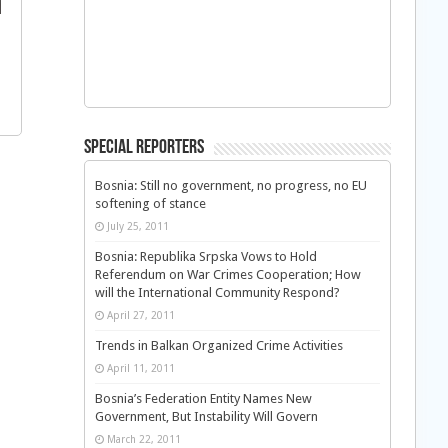
s
Special Reporters
Bosnia: Still no government, no progress, no EU
softening of stance
July 25, 2011
Bosnia: Republika Srpska Vows to Hold
Referendum on War Crimes Cooperation; How
will the International Community Respond?
April 27, 2011
Trends in Balkan Organized Crime Activities
April 11, 2011
Bosnia’s Federation Entity Names New
Government, But Instability Will Govern
March 22, 2011