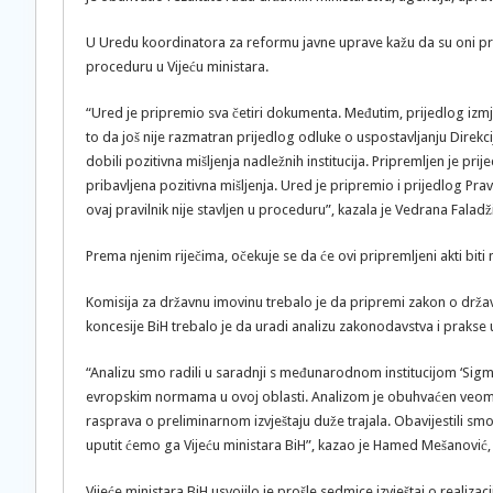
U Uredu koordinatora za reformu javne uprave kažu da su oni pripr
proceduru u Vijeću ministara.
“Ured je pripremio sva četiri dokumenta. Međutim, prijedlog izmj
to da još nije razmatran prijedlog odluke o uspostavljanju Direkci
dobili pozitivna mišljenja nadležnih institucija. Pripremljen je pri
pribavljena pozitivna mišljenja. Ured je pripremio i prijedlog Pravil
ovaj pravilnik nije stavljen u proceduru”, kazala je Vedrana Fala
Prema njenim riječima, očekuje se da će ovi pripremljeni akti biti
Komisija za državnu imovinu trebalo je da pripremi zakon o državnoj
koncesije BiH trebalo je da uradi analizu zakonodavstva i prakse 
“Analizu smo radili u saradnji s međunarodnom institucijom ‘Sigm
evropskim normama u ovoj oblasti. Analizom je obuhvaćen veoma ši
rasprava o preliminarnom izvještaju duže trajala. Obavijestili smo
uputit ćemo ga Vijeću ministara BiH”, kazao je Hamed Mešanović,
Vijeće ministara BiH usvojilo je prošle sedmice izvještaj o reali