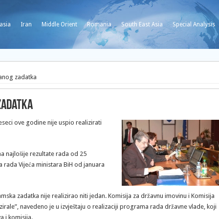
asia
Iran
Middle Orient
Romania
South East Asia
Special Analysis
ovanog zadatka
 zadatka
eci ove godine nije uspio realizirati
a najlošije rezultate rada od 25
ma rada Vijeća ministara BiH od januara
ska zadatka nije realizirao niti jedan. Komisija za državnu imovinu i Komisija
irale”, navedeno je u izvještaju o realizaciji programa rada državne vlade, koji
a i komisija.