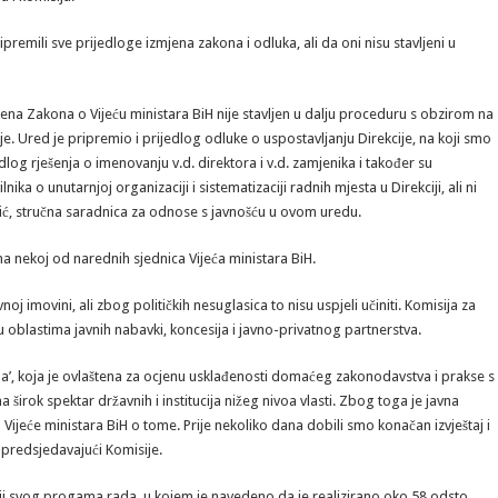
emili sve prijedloge izmjena zakona i odluka, ali da oni nisu stavljeni u
ena Zakona o Vijeću ministara BiH nije stavljen u dalju proceduru s obzirom na
je. Ured je pripremio i prijedlog odluke o uspostavljanju Direkcije, na koji smo
jedlog rješenja o imenovanju v.d. direktora i v.d. zamjenika i također su
nika o unutarnjoj organizaciji i sistematizaciji radnih mjesta u Direkciji, ali ni
džić, stručna saradnica za odnose s javnošću u ovom uredu.
 na nekoj od narednih sjednica Vijeća ministara BiH.
 imovini, ali zbog političkih nesuglasica to nisu uspjeli učiniti. Komisija za
u oblastima javnih nabavki, koncesija i javno-privatnog partnerstva.
a’, koja je ovlaštena za ocjenu usklađenosti domaćeg zakonodavstva i prakse s
rok spektar državnih i institucija nižeg nivoa vlasti. Zbog toga je javna
 Vijeće ministara BiH o tome. Prije nekoliko dana dobili smo konačan izvještaj i
 predsjedavajući Komisije.
zaciji svog progama rada, u kojem je navedeno da je realizirano oko 58 odsto