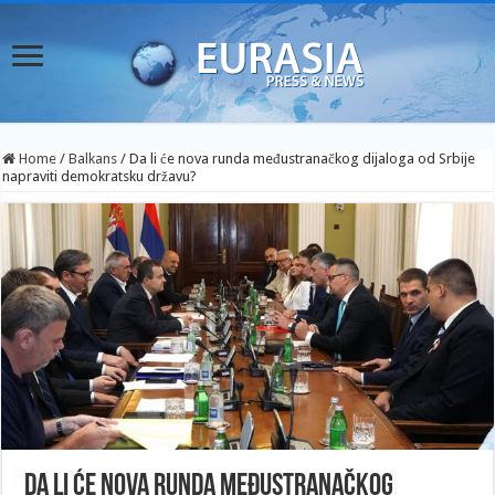
Home
/
Balkans
/
Da li će nova runda međustranačkog dijaloga od Srbije
napraviti demokratsku državu?
Da li će nova runda međustranačkog