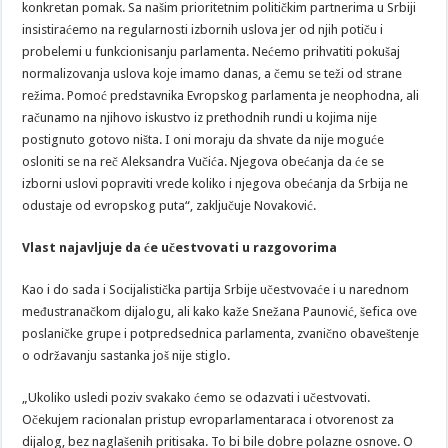
konkretan pomak. Sa našim prioritetnim političkim partnerima u Srbiji
insistiraćemo na regularnosti izbornih uslova jer od njih potiču i
probelemi u funkcionisanju parlamenta. Nećemo prihvatiti pokušaj
normalizovanja uslova koje imamo danas, a čemu se teži od strane
režima. Pomoć predstavnika Evropskog parlamenta je neophodna, ali
računamo na njihovo iskustvo iz prethodnih rundi u kojima nije
postignuto gotovo ništa. I oni moraju da shvate da nije moguće
osloniti se na reč Aleksandra Vučića. Njegova obećanja da će se
izborni uslovi popraviti vrede koliko i njegova obećanja da Srbija ne
odustaje od evropskog puta“, zaključuje Novaković.
Vlast najavljuje da će učestvovati u razgovorima
Kao i do sada i Socijalistička partija Srbije učestvovaće i u narednom
međustranačkom dijalogu, ali kako kaže Snežana Paunović, šefica ove
poslaničke grupe i potpredsednica parlamenta, zvanično obaveštenje
o održavanju sastanka još nije stiglo.
„Ukoliko usledi poziv svakako ćemo se odazvati i učestvovati.
Očekujem racionalan pristup evroparlamentaraca i otvorenost za
dijalog, bez naglašenih pritisaka. To bi bile dobre polazne osnove. O