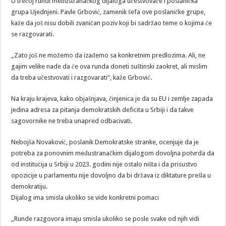
U trećoj rundi međustranačkog dijaloga učestvovaće i poslanička
grupa Ujednjeni. Pavle Grbović, zamenik šefa ove poslaničke grupe,
kaže da još nisu dobili zvaničan poziv koji bi sadržao teme o kojima će
se razgovarati.
„Zato još ne možemo da izađemo sa konkretnim predlozima. Ali, ne
gajim velike nade da će ova runda doneti suštinski zaokret, ali mislim
da treba učestvovati i razgovarati“, kaže Grbović.
Na kraju krajeva, kako objašnjava, činjenica je da su EU i zemlje zapada
jedina adresa za pitanja demokratskih deficita u Srbiji i da takve
sagovornike ne treba unapred odbacivati.
Nebojša Novaković, poslanik Demokratske stranke, ocenjuje da je
potreba za ponovnim međustranačkim dijalogom dovoljna potvrda da
od institucija u Srbiji u 2023. godini nije ostalo ništa i da prisustvo
opozicije u parlamentu nije dovoljno da bi država iz diktature prešla u
demokratiju.
Dijalog ima smisla ukoliko se vide konkretni pomaci
„Runde razgovora imaju smisla ukoliko se posle svake od njih vidi