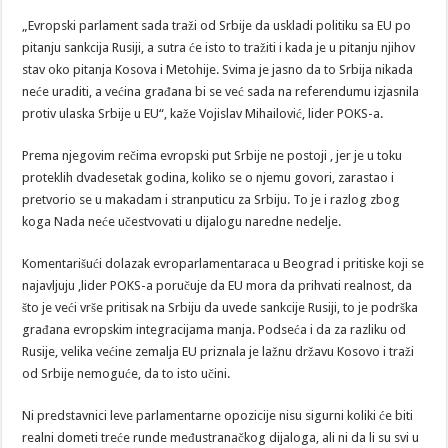
„Evropski parlament sada traži od Srbije da uskladi politiku sa EU po
pitanju sankcija Rusiji, a sutra će isto to tražiti i kada je u pitanju njihov
stav oko pitanja Kosova i Metohije. Svima je jasno da to Srbija nikada
neće uraditi, a većina građana bi se već sada na referendumu izjasnila
protiv ulaska Srbije u EU“, kaže Vojislav Mihailović, lider POKS-a.
Prema njegovim rečima evropski put Srbije ne postoji , jer je u toku
proteklih dvadesetak godina, koliko se o njemu govori, zarastao i
pretvorio se u makadam i stranputicu za Srbiju. To je i razlog zbog
koga Nada neće učestvovati u dijalogu naredne nedelje.
Komentarišući dolazak evroparlamentaraca u Beograd i pritiske koji se
najavljuju ,lider POKS-a poručuje da EU mora da prihvati realnost, da
što je veći vrše pritisak na Srbiju da uvede sankcije Rusiji, to je podrška
građana evropskim integracijama manja. Podseća i da za razliku od
Rusije, velika većine zemalja EU priznala je lažnu državu Kosovo i traži
od Srbije nemoguće, da to isto učini.
Ni predstavnici leve parlamentarne opozicije nisu sigurni koliki će biti
realni dometi treće runde međustranačkog dijaloga, ali ni da li su svi u