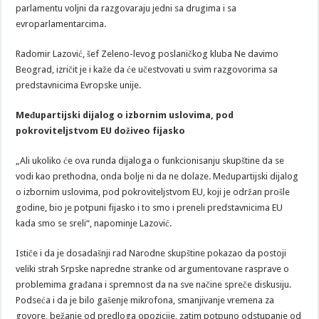
parlamentu voljni da razgovaraju jedni sa drugima i sa
evroparlamentarcima.
Radomir Lazović, šef Zeleno-levog poslaničkog kluba Ne davimo
Beograd, izričit je i kaže da će učestvovati u svim razgovorima sa
predstavnicima Evropske unije.
Međupartijski dijalog o izbornim uslovima, pod
pokroviteljstvom EU doživeo fijasko
„Ali ukoliko će ova runda dijaloga o funkcionisanju skupštine da se
vodi kao prethodna, onda bolje ni da ne dolaze. Međupartijski dijalog
o izbornim uslovima, pod pokroviteljstvom EU, koji je održan prošle
godine, bio je potpuni fijasko i to smo i preneli predstavnicima EU
kada smo se sreli“, napominje Lazović.
Ističe i da je dosadašnji rad Narodne skupštine pokazao da postoji
veliki strah Srpske napredne stranke od argumentovane rasprave o
problemima građana i spremnost da na sve načine spreče diskusiju.
Podseća i da je bilo gašenje mikrofona, smanjivanje vremena za
govore, bežanje od predloga opozicije, zatim potpuno odstupanje od