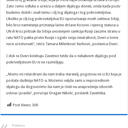
Zato ćemo odluku o učešću u daljem dijalogu doneti, onda kada poziv
budemo dobili i znali temu i cilj tog dijaloga i tog pokroviteljstva.
Ukoliko je cilj tog pokroviteljstva EU isporučivanje novih zahteva Srbiji,
bilo kroz nametanje priznanja lažne države Kosovo i njenog statusa u
UN ili kroz pritisak da Srbija uvođenjem sankcija Rusiji zauzme stranu u
ratu NATO pakta protiv Rusije i izgubi svoju neutralnost, Dveri u tome
neće učestvovati“, ističe Tamara Milenković Kerković, poslanica Dveri.
I dok se Dveri kolebaju Zavetnici tvtde da o nekakvom dijalogu pod
pokrivetljstvom EU ni ne razmišljaju.
„Nismo mi retardirani da nam treba staratelj, pogotovu ne iz EU koja je
postala sluškinja NATO-a. Možemo valjda sami u neposrednom
dijalogu da dogovorimo šta nam je činiti na unapređenju izbornih
uslova i pravila“, poručuje Dragan Nikolić, poslanik Zavetnika.
Post Views:
300
Previous