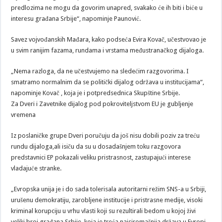
predlozima ne mogu da govorim unapred, svakako će ih biti i biće u
interesu građana Srbije“, napominje Paunović.
Savez vojvođanskih Mađara, kako podseća Evira Kovač, učestvovao je
u svim ranijim fazama, rundama i vrstama međustranačkog dijaloga.
„Nema razloga, da ne učestvujemo na sledećim razgovorima. I
smatramo normalnim da se politički dijalog održava u institucijama“,
napominje Kovač , koja je i potpredsednica Skupštine Srbije.
Za Dveri i Zavetnike dijalog pod pokroviteljstvom EU je gubljenje
vremena
Iz poslaničke grupe Dveri poručuju da još nisu dobili poziv za treću
rundu dijaloga,ali isiču da su u dosadašnjem toku razgovora
predstavnici EP pokazali veliku pristrasnost, zastupajući interese
vladajuće stranke.
„Evropska unija je i do sada tolerisala autoritarni režim SNS-a u Srbiji,
urušenu demokratiju, zarobljene institucije i pristrasne medije, visoki
kriminal korupciju u vrhu vlasti koji su rezultirali bedom u kojoj živi
veliki broj građana Srbije, koja je treća najsiromašnija država u Evropi.