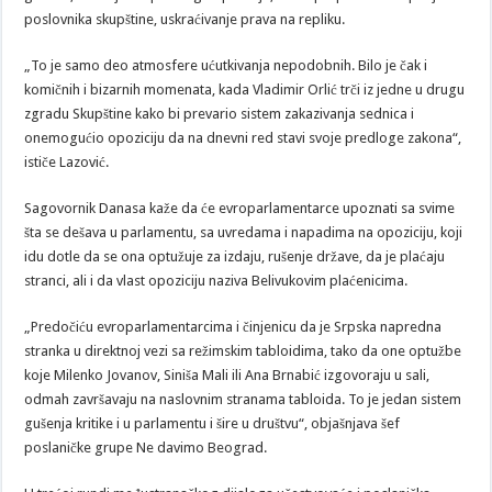
poslovnika skupštine, uskraćivanje prava na repliku.
„To je samo deo atmosfere ućutkivanja nepodobnih. Bilo je čak i
komičnih i bizarnih momenata, kada Vladimir Orlić trči iz jedne u drugu
zgradu Skupštine kako bi prevario sistem zakazivanja sednica i
onemogućio opoziciju da na dnevni red stavi svoje predloge zakona“,
ističe Lazović.
Sagovornik Danasa kaže da će evroparlamentarce upoznati sa svime
šta se dešava u parlamentu, sa uvredama i napadima na opoziciju, koji
idu dotle da se ona optužuje za izdaju, rušenje države, da je plaćaju
stranci, ali i da vlast opoziciju naziva Belivukovim plaćenicima.
„Predočiću evroparlamentarcima i činjenicu da je Srpska napredna
stranka u direktnoj vezi sa režimskim tabloidima, tako da one optužbe
koje Milenko Jovanov, Siniša Mali ili Ana Brnabić izgovoraju u sali,
odmah završavaju na naslovnim stranama tabloida. To je jedan sistem
gušenja kritike i u parlamentu i šire u društvu“, objašnjava šef
poslaničke grupe Ne davimo Beograd.