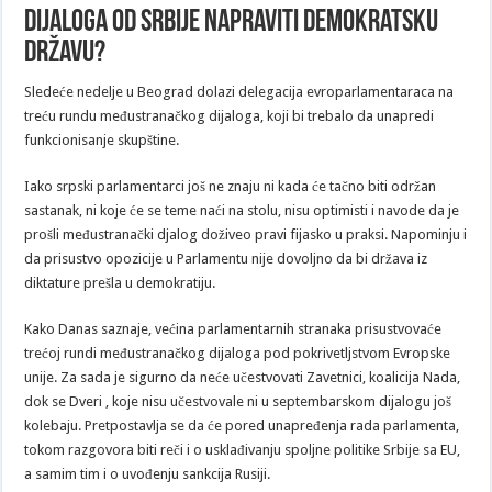
dijaloga od Srbije napraviti demokratsku
državu?
Sledeće nedelje u Beograd dolazi delegacija evroparlamentaraca na
treću rundu međustranačkog dijaloga, koji bi trebalo da unapredi
funkcionisanje skupštine.
Iako srpski parlamentarci još ne znaju ni kada će tačno biti održan
sastanak, ni koje će se teme naći na stolu, nisu optimisti i navode da je
prošli međustranački djalog doživeo pravi fijasko u praksi. Napominju i
da prisustvo opozicije u Parlamentu nije dovoljno da bi država iz
diktature prešla u demokratiju.
Kako Danas saznaje, većina parlamentarnih stranaka prisustvovaće
trećoj rundi međustranačkog dijaloga pod pokrivetljstvom Evropske
unije. Za sada je sigurno da neće učestvovati Zavetnici, koalicija Nada,
dok se Dveri , koje nisu učestvovale ni u septembarskom dijalogu još
kolebaju. Pretpostavlja se da će pored unapređenja rada parlamenta,
tokom razgovora biti reči i o usklađivanju spoljne politike Srbije sa EU,
a samim tim i o uvođenju sankcija Rusiji.