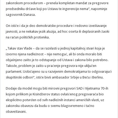
zakonskom procedurom – prenela kompletan mandat za pregovore
predsedniku države koji po Ustavu te ingerencije nema“, napominje
sagovornik Danasa.
On ističe i da je deo demokratske procedure i redovno izveštavanje
javnosti, a ne nekakav jezik aluzija, ad hoc osvrta ili deplasiranih žaoki
na račun političkih protivnika.
„Takav stav Vlade – da se razvlasti u jednoj kapitalnoj stvari koja je
izvorno njena nadležnost – nije nemoguć, ali bi onda moralo biti
objašnjeno zašto je to odstupanje od Ustava i zakona bilo potrebno.
Takođe, problem je zašto u praćenje pregovora nije uključen
parlament. Uobičajeno su u razvijenim demokratijama to odgovarajući
skupštinski odbori“, ističe bivši ambasador Srbije u Beču i Berlinu.
Dodaje da model mogu biti mirovni pregovori SAD i Vijetnama 70-ih
kojom prilikom je Kisindžerov status ovlašćenog pregovarača bio
eksplicitno potvrđen od svih nadležnih instanci američkih vlasti, uz
zakonsku obavezu da budu o svemu blagovremeno i tačno
obaveštavani.