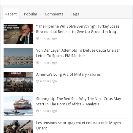
Recent
Popular
Comments
Tags
“The Pipeline Will Solve Everything”: Turkey Loses
Revenue but Refuses to Give Up Ground in Iraq
4 hours ago
Von Der Leyen Attempts To Defuse Ceuta Crisis In
Letter To Spain’s PM Sánchez
4 hours ago
America’s Long Arc of Military Failures
4 hours ago
Shoring Up The Red Sea: Why The Next Crisis May
Start In The Horn Of Africa – Analysis
4 hours ago
Les tensions se propagent et embrasent le Moyen-
Orient