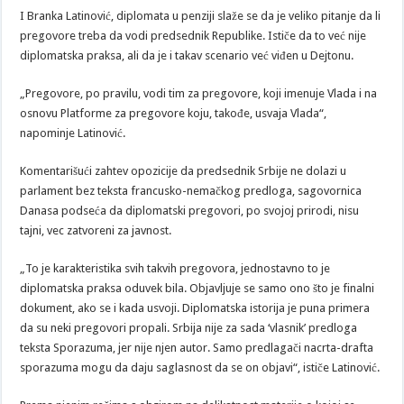
I Branka Latinović, diplomata u penziji slaže se da je veliko pitanje da li
pregovore treba da vodi predsednik Republike. Ističe da to već nije
diplomatska praksa, ali da je i takav scenario već viđen u Dejtonu.
„Pregovore, po pravilu, vodi tim za pregovore, koji imenuje Vlada i na
osnovu Platforme za pregovore koju, takođe, usvaja Vlada“,
napominje Latinović.
Komentarišući zahtev opozicije da predsednik Srbije ne dolazi u
parlament bez teksta francusko-nemačkog predloga, sagovornica
Danasa podseća da diplomatski pregovori, po svojoj prirodi, nisu
tajni, vec zatvoreni za javnost.
„To je karakteristika svih takvih pregovora, jednostavno to je
diplomatska praksa oduvek bila. Objavljuje se samo ono što je finalni
dokument, ako se i kada usvoji. Diplomatska istorija je puna primera
da su neki pregovori propali. Srbija nije za sada ‘vlasnik’ predloga
teksta Sporazuma, jer nije njen autor. Samo predlagači nacrta-drafta
sporazuma mogu da daju saglasnost da se on objavi“, ističe Latinović.