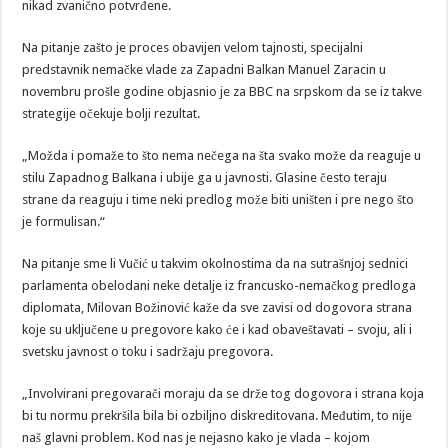
nikad zvanično potvrđene.
Na pitanje zašto je proces obavijen velom tajnosti, specijalni
predstavnik nemačke vlade za Zapadni Balkan Manuel Zaracin u
novembru prošle godine objasnio je za BBC na srpskom da se iz takve
strategije očekuje bolji rezultat.
„Možda i pomaže to što nema nečega na šta svako može da reaguje u
stilu Zapadnog Balkana i ubije ga u javnosti. Glasine često teraju
strane da reaguju i time neki predlog može biti uništen i pre nego što
je formulisan.“
Na pitanje sme li Vučić u takvim okolnostima da na sutrašnjoj sednici
parlamenta obelodani neke detalje iz francusko-nemačkog predloga
diplomata, Milovan Božinović kaže da sve zavisi od dogovora strana
koje su uključene u pregovore kako će i kad obaveštavati – svoju, ali i
svetsku javnost o toku i sadržaju pregovora.
„Involvirani pregovarači moraju da se drže tog dogovora i strana koja
bi tu normu prekršila bila bi ozbiljno diskreditovana. Međutim, to nije
naš glavni problem. Kod nas je nejasno kako je vlada – kojom