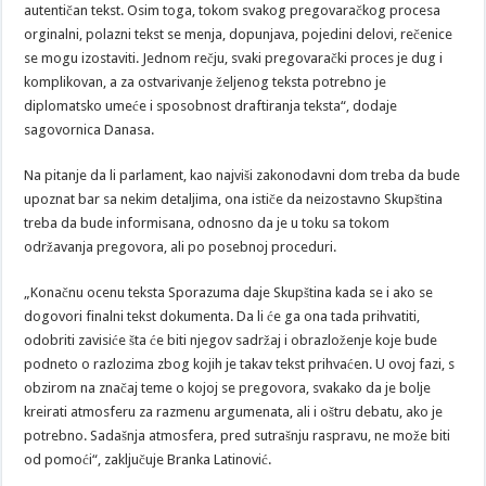
autentičan tekst. Osim toga, tokom svakog pregovaračkog procesa
orginalni, polazni tekst se menja, dopunjava, pojedini delovi, rečenice
se mogu izostaviti. Jednom rečju, svaki pregovarački proces je dug i
komplikovan, a za ostvarivanje željenog teksta potrebno je
diplomatsko umeće i sposobnost draftiranja teksta“, dodaje
sagovornica Danasa.
Na pitanje da li parlament, kao najviši zakonodavni dom treba da bude
upoznat bar sa nekim detaljima, ona ističe da neizostavno Skupština
treba da bude informisana, odnosno da je u toku sa tokom
održavanja pregovora, ali po posebnoj proceduri.
„Konačnu ocenu teksta Sporazuma daje Skupština kada se i ako se
dogovori finalni tekst dokumenta. Da li će ga ona tada prihvatiti,
odobriti zavisiće šta će biti njegov sadržaj i obrazloženje koje bude
podneto o razlozima zbog kojih je takav tekst prihvaćen. U ovoj fazi, s
obzirom na značaj teme o kojoj se pregovora, svakako da je bolje
kreirati atmosferu za razmenu argumenata, ali i oštru debatu, ako je
potrebno. Sadašnja atmosfera, pred sutrašnju raspravu, ne može biti
od pomoći“, zaključuje Branka Latinović.