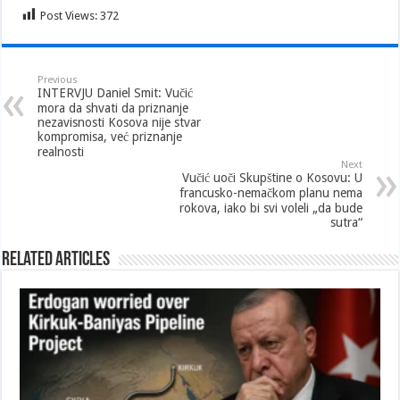
Post Views:
372
Previous
INTERVJU Daniel Smit: Vučić
mora da shvati da priznanje
nezavisnosti Kosova nije stvar
kompromisa, već priznanje
realnosti
Next
Vučić uoči Skupštine o Kosovu: U
francusko-nemačkom planu nema
rokova, iako bi svi voleli „da bude
sutra“
Related Articles