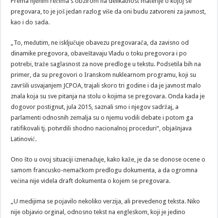
Prema njenim rečima s obzirom na delikatnost materije o kojoj se
pregovara, to je još jedan razlog više da oni budu zatvoreni za javnost,
kao i do sada.
„To, međutim, ne isključuje obavezu pregovarača, da zavisno od
dinamike pregovora, obaveštavaju Vladu o toku pregovora i po
potrebi, traže saglasnost za nove predloge u tekstu. Podsetila bih na
primer, da su pregovori o Iranskom nuklearnom programu, koji su
završili usvajanjem JCPOA, trajali skoro tri godine i da je javnost malo
znala koja su sve pitanja na stolu o kojima se pregovara. Onda kada je
dogovor postignut, jula 2015, saznali smo i njegov sadržaj, a
parlamenti odnosnih zemalja su o njemu vodili debate i potom ga
ratifikovali tj. potvrdili shodno nacionalnoj proceduri“, objašnjava
Latinović.
Ono što u ovoj situaciji iznenađuje, kako kaže, je da se donose ocene o
samom francusko-nemačkom predlogu dokumenta, a da ogromna
većina nije videla draft dokumenta o kojem se pregovara.
„U medijima se pojavilo nekoliko verzija, ali prevedenog teksta. Niko
nije objavio orginal, odnosno tekst na engleskom, koji je jedino