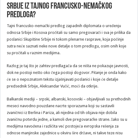
Srbije iz tajnog francusko-nemačkog
predloga?
Tajni francusko-nemački predlog zapadnih diplomata o uređenju
odnosa Srbije i Kosova pročitali su samo pregovarači i sva je prilika da
poslanici Skupštine Srbije ni tokom plenarne rasprave, koja počinje
sutra neće saznati neke nove detalje o tom predlogu, osim onih koje
su pročitali u raznim medijima.
Razlog je taj što je zahtev predlagača da se ništa ne pokazuje javnosti,
dok ne postoji nešto oko čega postoji dogovor. Pitanje je onda kako
će se o nepoznatom tekstu izjašnjavati poslanici i koje će detalje
predsednik Srbije, Aleksandar Vučić, moći da otkrije.
Balkanski mediji – srpski, albanski, kosovski – objavljivali su prethodnih
meseci navodno pouzdane nacrte sporazuma koji su sastavili
zvaničnici iz Berlina i Pariza, ali nijedna od tih objava nije dobila
zvaničnu potvrdu jedne, a kamoli dve pregovaračke strane. Iako su u
medijima navođena i različita već postojeća evropska rešenja za
odnose manjinske zajednice u okviru šire države, ni takve teze nisu