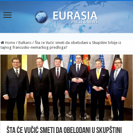
Home
/
Balkans
/
Šta će Vučić smeti da obelodani u Skupštini Srbije iz
tajnog francusko-nemačkog predloga?
Šta će Vučić smeti da obelodani u Skupštini