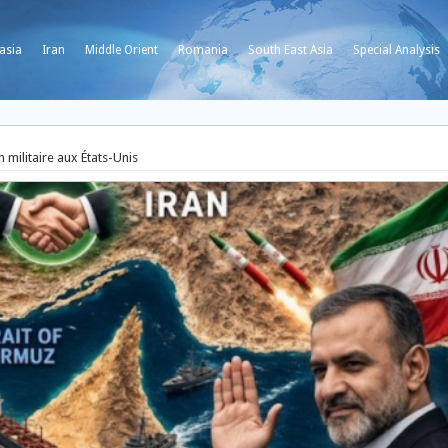
asia
Iran
Middle Orient
Romania
South East Asia
Special Analysis
n militaire aux États-Unis