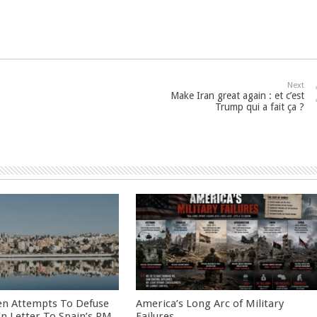
Next
Make Iran great again : et c’est
Trump qui a fait ça ?
en Attempts To Defuse
America’s Long Arc of Military
 In Letter To Spain’s PM
Failures