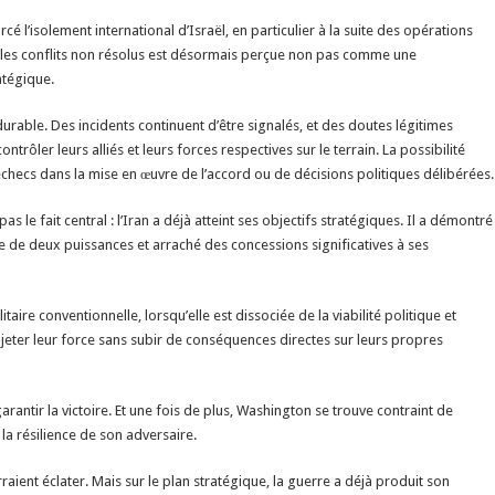
 l’isolement international d’Israël, en particulier à la suite des opérations
ples conflits non résolus est désormais perçue non pas comme une
atégique.
durable. Des incidents continuent d’être signalés, et des doutes légitimes
ntrôler leurs alliés et leurs forces respectives sur le terrain. La possibilité
d’échecs dans la mise en œuvre de l’accord ou de décisions politiques délibérées.
 le fait central : l’Iran a déjà atteint ses objectifs stratégiques. Il a démontré
ée de deux puissances et arraché des concessions significatives à ses
aire conventionnelle, lorsqu’elle est dissociée de la viabilité politique et
jeter leur force sans subir de conséquences directes sur leurs propres
rantir la victoire. Et une fois de plus, Washington se trouve contraint de
a résilience de son adversaire.
raient éclater. Mais sur le plan stratégique, la guerre a déjà produit son