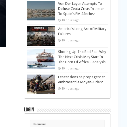
Von Der Leyen Attempts To
Defuse Ceuta Crisis In Letter
To Spain’s PM Sánchez
10 hours ago
America’s Long Arc of Military
Failures
10 hours ago
Shoring Up The Red Sea: Why
The Next Crisis May Start In
The Horn Of Africa – Analysis
10 hours ago
Les tensions se propagent et
embrasent le Moyen-Orient
10 hours ago
Login