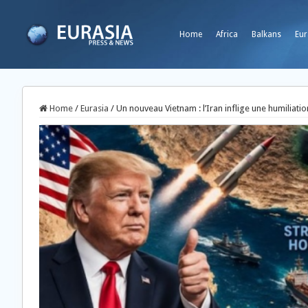
Home
Africa
Balkans
Eur
Home
/
Eurasia
/
Un nouveau Vietnam : l’Iran inflige une humiliatio