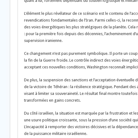
quant à lui, fortement dépendant du soutien logistique et militair
L’élément le plus révélateur de ce scénario est le contenu de l’a
revendications fondamentales de l’Iran. Parmi celles-ci, la reconn
des voies énergétiques les plus stratégiques de la planète. Cela 
: pour la première fois depuis des décennies, l’acheminement d
supervision iranienne.
Ce changement n’est pas purement symbolique. Il porte un coup p
la fin de la Guerre froide. Le contrôle indirect des voies énergéti
acceptant ces nouvelles conditions, Washington reconnaît implici
De plus, la suspension des sanctions et l’acceptation éventuelle 
de la victoire de Téhéran : la résilience stratégique. Pendant de
visant à limiter sa souveraineté. Le résultat final montre toutefoi
transformées en gains concrets.
Du côté israélien, la situation est marquée par la frustration et
une usure politique croissante, sous la pression d’une société qui
L’incapacité à remporter des victoires décisives et la dépendance 
de la puissance militaire israélienne.