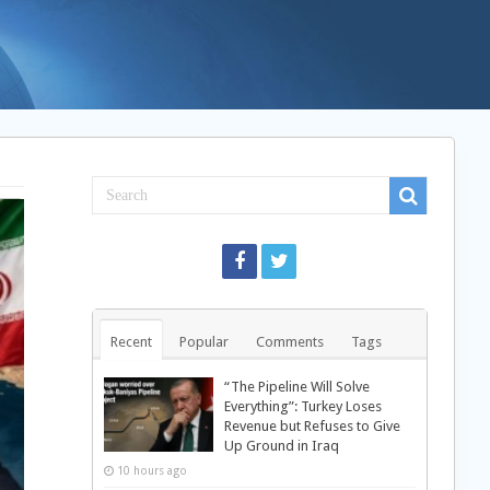
Recent
Popular
Comments
Tags
“The Pipeline Will Solve
Everything”: Turkey Loses
Revenue but Refuses to Give
Up Ground in Iraq
10 hours ago