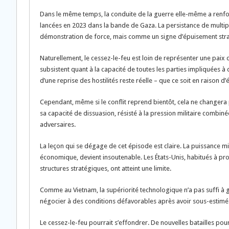
Dans le même temps, la conduite de la guerre elle-même a renforcé
lancées en 2023 dans la bande de Gaza. La persistance de multi
démonstration de force, mais comme un signe d’épuisement str
Naturellement, le cessez-le-feu est loin de représenter une paix 
subsistent quant à la capacité de toutes les parties impliquées à co
d’une reprise des hostilités reste réelle – que ce soit en raison 
Cependant, même si le conflit reprend bientôt, cela ne changera pas
sa capacité de dissuasion, résisté à la pression militaire combin
adversaires.
La leçon qui se dégage de cet épisode est claire. La puissance milit
économique, devient insoutenable. Les États-Unis, habitués à pro
structures stratégiques, ont atteint une limite.
Comme au Vietnam, la supériorité technologique n’a pas suffi à ga
négocier à des conditions défavorables après avoir sous-estimé l
Le cessez-le-feu pourrait s’effondrer. De nouvelles batailles pour