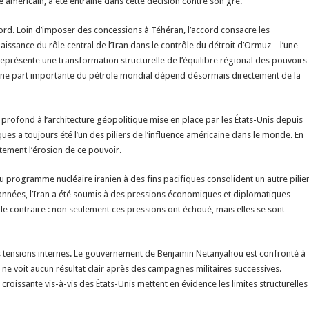
e américain, a été entraîné dans cette décision contre son gré.
ccord. Loin d’imposer des concessions à Téhéran, l’accord consacre les
aissance du rôle central de l’Iran dans le contrôle du détroit d’Ormuz – l’une
représente une transformation structurelle de l’équilibre régional des pouvoirs
’une part importante du pétrole mondial dépend désormais directement de la
rofond à l’architecture géopolitique mise en place par les États-Unis depuis
ques a toujours été l’un des piliers de l’influence américaine dans le monde. En
tement l’érosion de ce pouvoir.
du programme nucléaire iranien à des fins pacifiques consolident un autre pilie
s années, l’Iran a été soumis à des pressions économiques et diplomatiques
s le contraire : non seulement ces pressions ont échoué, mais elles se sont
 les tensions internes. Le gouvernement de Benjamin Netanyahou est confronté à
 ne voit aucun résultat clair après des campagnes militaires successives.
croissante vis-à-vis des États-Unis mettent en évidence les limites structurelles