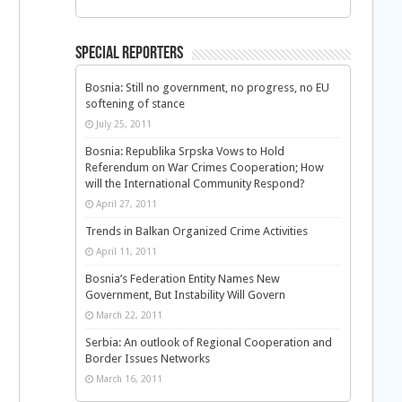
Special Reporters
Bosnia: Still no government, no progress, no EU
softening of stance
July 25, 2011
Bosnia: Republika Srpska Vows to Hold
Referendum on War Crimes Cooperation; How
will the International Community Respond?
April 27, 2011
Trends in Balkan Organized Crime Activities
April 11, 2011
Bosnia’s Federation Entity Names New
Government, But Instability Will Govern
March 22, 2011
Serbia: An outlook of Regional Cooperation and
Border Issues Networks
March 16, 2011