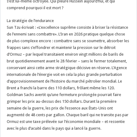
s’est lui-même octroyée. Qui pleure Hussein aujourd’hui, et qui
comprend pourquoi il est mort ?
La stratégie de l’endurance
Sun Tzu écrivait : «L’excellence suprême consiste à briser la résistance
de l’ennemi sans combattre». L’Iran en 2026 pratique quelque chose
de plus complexe encore : combattre sans se soumettre, absorber les
frappes sans s’effondrer et maintenir la pression sur le détroit
d’Ormuz – par lequel transitaient environ vingt millions de barils de
brut quotidiennement avant le 28 février – sans le fermer totalement,
conservant ainsi cette arme stratégique décisive en réserve. L’Agence
internationale de l’énergie voit en cela la plus grande perturbation
d’approvisionnement de l’histoire du marché pétrolier mondial. Le
Brent a franchi la barre des 110 dollars, frôlant même les 120.
Goldman Sachs avertit qu’une fermeture prolongée pourrait faire
grimper les prix au-dessus des 150 dollars. Durant la première
semaine de la guerre, les prix de l’essence aux États-Unis ont
augmenté de 48 cents par gallon. Chaque baril qui ne transite pas par
Ormuz est une taxe prélevée sur l’économie mondiale – et ressentie
avec le plus d’acuité dans le pays qui a lancé la guerre.