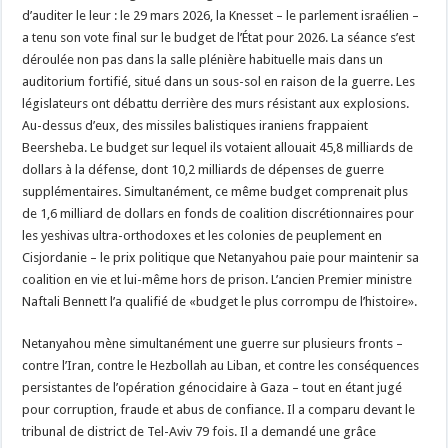
d’auditer le leur : le 29 mars 2026, la Knesset – le parlement israélien –
a tenu son vote final sur le budget de l’État pour 2026. La séance s’est
déroulée non pas dans la salle plénière habituelle mais dans un
auditorium fortifié, situé dans un sous-sol en raison de la guerre. Les
législateurs ont débattu derrière des murs résistant aux explosions.
Au-dessus d’eux, des missiles balistiques iraniens frappaient
Beersheba. Le budget sur lequel ils votaient allouait 45,8 milliards de
dollars à la défense, dont 10,2 milliards de dépenses de guerre
supplémentaires. Simultanément, ce même budget comprenait plus
de 1,6 milliard de dollars en fonds de coalition discrétionnaires pour
les yeshivas ultra-orthodoxes et les colonies de peuplement en
Cisjordanie – le prix politique que Netanyahou paie pour maintenir sa
coalition en vie et lui-même hors de prison. L’ancien Premier ministre
Naftali Bennett l’a qualifié de «budget le plus corrompu de l’histoire».
Netanyahou mène simultanément une guerre sur plusieurs fronts –
contre l’Iran, contre le Hezbollah au Liban, et contre les conséquences
persistantes de l’opération génocidaire à Gaza – tout en étant jugé
pour corruption, fraude et abus de confiance. Il a comparu devant le
tribunal de district de Tel-Aviv 79 fois. Il a demandé une grâce