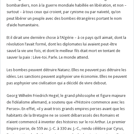
bombardiers, non à la guerre mondiale habillée en libération, et non –
surtout – à tous ceux qui croient, par cynisme ou par naïveté, qu’on
peut libérer un peuple avec des bombes étrangères portant le nom
d’aide humanitaire.
Et il dirait une dernière chose à l’Algérie – à ce pays qu’il aimait, dont la
révolution l’avait formé, dont les diplomates lui avaient peut-être
sauvé la vie une fois, et dont le meilleur fils était mort en tentant de
sauver la paix : Lève-toi. Parle. Le monde attend.
Les bombes peuvent détruire Natanz. Elles ne peuvent pas détruire les
idées. Les sanctions peuvent asphyxier une économie. Elles ne peuvent
pas asphyxier une civilisation qui a décidé de vivre debout.
Georg Wilhelm Friedrich Hegel, le grand philosophe et figure majeure
de l’idéalisme allemand, a soutenu que «l’Histoire commence avec les
Perses». En effet, «il y avait trois grands empires perses avant que les
habitants de la Bretagne ne se soient débarrassés des Romains et
n’aient commencé à inventer des histoires sur le roi Arthur. Le premier
Empire perse, de 559 av. J.-C. à 330 av. J.-C., rendu célèbre par Cyrus,