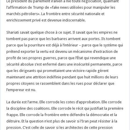
Le président du parlement iranien a nié toute négociation, qualifiant
l’affirmation de Trump de «fake news utilisées pour manipuler les
marchés pétroliers». La frontière entre sécurité nationale et
enrichissement privé est devenue indiscernable.
Shariati savait quelque chose à ce sujet. Il savait que les empires ne
tombent pas parce que les barbares arrivent aux portes. Ils tombent
parce que la pourriture est déjà à l’intérieur – parce que le système qui
prétend exporter la vertu est devenu un mécanisme d’extraction de
profit de ses propres guerres, parce que l’État qui revendique une
sécurité absolue s’est enfermé dans une insécurité permanente, parce
que les dirigeants qui promettaient une victoire rapide gèrent
maintenant une attrition indéfinie pendant que huit millions de leurs
propres citoyens se rassemblent dans les rues pour déclarer que
l’empereur est nu.
La durée est l’arme. Elle corrode les cotes d’approbation. Elle corrode
la discipline des coalitions. Elle corrode le récit qui justifiait la première
frappe. Elle corrode la frontière entre défendre la démocratie et la
détruire. Et la question n’est plus de savoir si l’Iran peut résister à la
pression. C’est celle de savoir si les architectes de cette pression