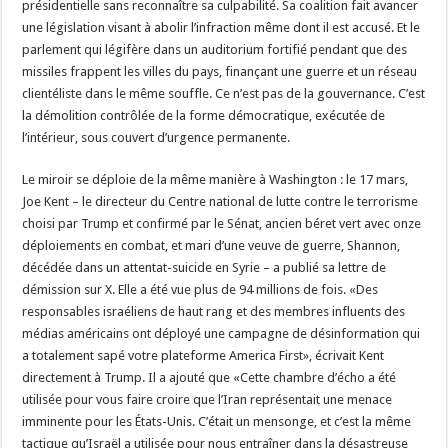
présidentielle sans reconnaître sa culpabilité. Sa coalition fait avancer
une législation visant à abolir l’infraction même dont il est accusé. Et le
parlement qui légifère dans un auditorium fortifié pendant que des
missiles frappent les villes du pays, finançant une guerre et un réseau
clientéliste dans le même souffle. Ce n’est pas de la gouvernance. C’est
la démolition contrôlée de la forme démocratique, exécutée de
l’intérieur, sous couvert d’urgence permanente.
Le miroir se déploie de la même manière à Washington : le 17 mars,
Joe Kent – le directeur du Centre national de lutte contre le terrorisme
choisi par Trump et confirmé par le Sénat, ancien béret vert avec onze
déploiements en combat, et mari d’une veuve de guerre, Shannon,
décédée dans un attentat-suicide en Syrie – a publié sa lettre de
démission sur X. Elle a été vue plus de 94 millions de fois. «Des
responsables israéliens de haut rang et des membres influents des
médias américains ont déployé une campagne de désinformation qui
a totalement sapé votre plateforme America First», écrivait Kent
directement à Trump. Il a ajouté que «Cette chambre d’écho a été
utilisée pour vous faire croire que l’Iran représentait une menace
imminente pour les États-Unis. C’était un mensonge, et c’est la même
tactique qu’Israël a utilisée pour nous entraîner dans la désastreuse