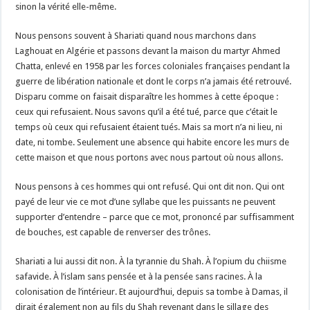
sinon la vérité elle-même.
Nous pensons souvent à Shariati quand nous marchons dans
Laghouat en Algérie et passons devant la maison du martyr Ahmed
Chatta, enlevé en 1958 par les forces coloniales françaises pendant la
guerre de libération nationale et dont le corps n’a jamais été retrouvé.
Disparu comme on faisait disparaître les hommes à cette époque :
ceux qui refusaient. Nous savons qu’il a été tué, parce que c’était le
temps où ceux qui refusaient étaient tués. Mais sa mort n’a ni lieu, ni
date, ni tombe. Seulement une absence qui habite encore les murs de
cette maison et que nous portons avec nous partout où nous allons.
Nous pensons à ces hommes qui ont refusé. Qui ont dit non. Qui ont
payé de leur vie ce mot d’une syllabe que les puissants ne peuvent
supporter d’entendre – parce que ce mot, prononcé par suffisamment
de bouches, est capable de renverser des trônes.
Shariati a lui aussi dit non. À la tyrannie du Shah. À l’opium du chiisme
safavide. À l’islam sans pensée et à la pensée sans racines. À la
colonisation de l’intérieur. Et aujourd’hui, depuis sa tombe à Damas, il
dirait également non au fils du Shah revenant dans le sillage des