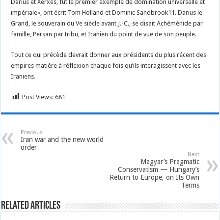
Darius et Xerxès, fut le premier exemple de domination universelle et
impériale», ont écrit Tom Holland et Dominic Sandbrook11. Darius le
Grand, le souverain du Ve siècle avant J.-C., se disait Achéménide par
famille, Persan par tribu, et Iranien du point de vue de son peuple.
Tout ce qui précède devrait donner aux présidents du plus récent des
empires matière à réflexion chaque fois qu’ils interagissent avec les
Iraniens.
Post Views:
681
Previous
Iran war and the new world
order
Next
Magyar’s Pragmatic
Conservatism — Hungary’s
Return to Europe, on Its Own
Terms
Related Articles