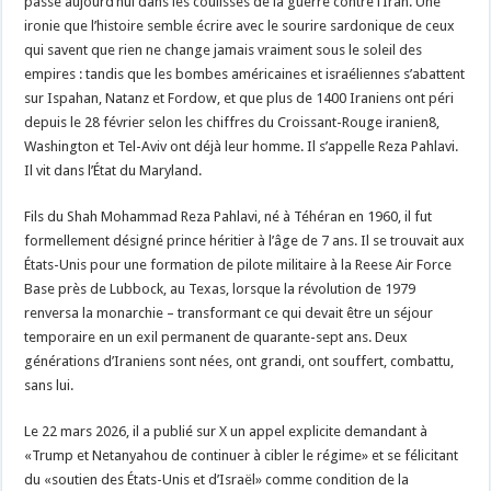
passe aujourd’hui dans les coulisses de la guerre contre l’Iran. Une
ironie que l’histoire semble écrire avec le sourire sardonique de ceux
qui savent que rien ne change jamais vraiment sous le soleil des
empires : tandis que les bombes américaines et israéliennes s’abattent
sur Ispahan, Natanz et Fordow, et que plus de 1400 Iraniens ont péri
depuis le 28 février selon les chiffres du Croissant-Rouge iranien8,
Washington et Tel-Aviv ont déjà leur homme. Il s’appelle Reza Pahlavi.
Il vit dans l’État du Maryland.
Fils du Shah Mohammad Reza Pahlavi, né à Téhéran en 1960, il fut
formellement désigné prince héritier à l’âge de 7 ans. Il se trouvait aux
États-Unis pour une formation de pilote militaire à la Reese Air Force
Base près de Lubbock, au Texas, lorsque la révolution de 1979
renversa la monarchie – transformant ce qui devait être un séjour
temporaire en un exil permanent de quarante-sept ans. Deux
générations d’Iraniens sont nées, ont grandi, ont souffert, combattu,
sans lui.
Le 22 mars 2026, il a publié sur X un appel explicite demandant à
«Trump et Netanyahou de continuer à cibler le régime» et se félicitant
du «soutien des États-Unis et d’Israël» comme condition de la