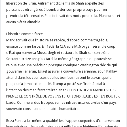
libération de l’Iran. Autrement dit, le fils du Shah appelle des
puissances étrangères à bombarder son propre pays pour en
prendre la tête ensuite. Shariati avait des mots pour cela. Plusieurs – et
aucun n’était aimable.
L’histoire comme farce
Marx écrivait que l’histoire se répète, d’abord comme tragédie,
ensuite comme farce. En 1953, la CIA et le MI6 organisèrent le coup
d’État qui renversa Mossadegh et restaura le Shah sur son trône.
Soixante-treize ans plus tard, la même géographie du pouvoir se
rejoue avec une précision presque comique : Washington décide qui
gouverne Téhéran, Israël assure la couverture aérienne, et un Pahlavi
attend dans les coulisses que les bombes fassent le travail que le
peuple n’a jamais demandé. Trump a posté sur Truth Social à
l’intention des manifestants iraniens : «CONTINUEZ À MANIFESTER –
PRENEZ LE CONTRÔLE DE VOS INSTITUTIONS ! L’AIDE EST EN ROUTE».
L’aide. Comme si des frappes sur les infrastructures civiles d’un pays
souverain constituaient une aide humanitaire.
Reza Pahlavi lui-même a qualifié les frappes conjointes d’«intervention
humanitaire» – le vocabulaire exact utilisé pour légitimer l’invasion de