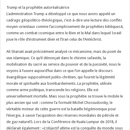
Trump et la prophétie autoréalisatrice
L’administration Trump a développé ce que nous avons appelé un
cadrage géopolitico-théologique, c’est-à-dire une lecture des conflits
moyen-orientaux comme l’accomplissement de prophéties bibliques4,
comme un combat cosmique entre le Bien et le Mal dans lequel Israël
joue le rôle d’instrument divin et l’Iran celui de l’Antéchrist.
Ali Shariati avait précisément analysé ce mécanisme, mais du point de
vue islamique. Ce qu’il dénonçait dans le chiisme safavide, la
mobilisation du sacré au service du pouvoir et de la passivité, nous le
voyons à l’œuvre aujourd’hui dans ce que l’on appelle le discours
évangélique supposément judéo-chrétien, qui fournit la légitimité
morale et spirituelle aux bombardements. La prophétie, utilisée
comme arme politique, transcende les religions. Elle est
universellement mortelle. Mais sous la prophétie se trouve le mobile le
plus ancien qui soit : comme l’a formulé Michel Chossudovsky, le
véritable moteur de cette guerre est la bataille hégémonique pour
l’énergie, à savoir l’acquisition des réserves mondiales de pétrole et
de gaz naturel5. Lors de la Conférence de Kuala Lumpur de 2018, il
déclarait également : «L’objectif ultime est la conquête du monde sous