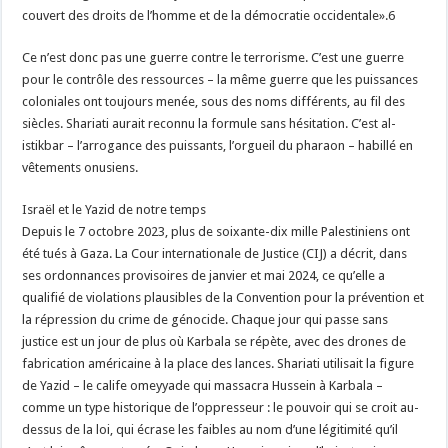
couvert des droits de l’homme et de la démocratie occidentale».6
Ce n’est donc pas une guerre contre le terrorisme. C’est une guerre
pour le contrôle des ressources – la même guerre que les puissances
coloniales ont toujours menée, sous des noms différents, au fil des
siècles. Shariati aurait reconnu la formule sans hésitation. C’est al-
istikbar – l’arrogance des puissants, l’orgueil du pharaon – habillé en
vêtements onusiens.
Israël et le Yazid de notre temps
Depuis le 7 octobre 2023, plus de soixante-dix mille Palestiniens ont
été tués à Gaza. La Cour internationale de Justice (CIJ) a décrit, dans
ses ordonnances provisoires de janvier et mai 2024, ce qu’elle a
qualifié de violations plausibles de la Convention pour la prévention et
la répression du crime de génocide. Chaque jour qui passe sans
justice est un jour de plus où Karbala se répète, avec des drones de
fabrication américaine à la place des lances. Shariati utilisait la figure
de Yazid – le calife omeyyade qui massacra Hussein à Karbala –
comme un type historique de l’oppresseur : le pouvoir qui se croit au-
dessus de la loi, qui écrase les faibles au nom d’une légitimité qu’il