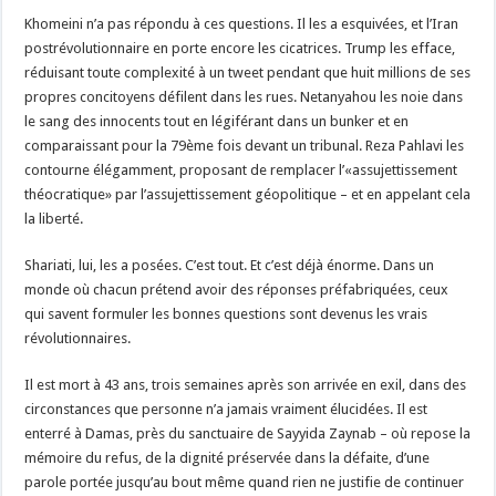
Khomeini n’a pas répondu à ces questions. Il les a esquivées, et l’Iran
postrévolutionnaire en porte encore les cicatrices. Trump les efface,
réduisant toute complexité à un tweet pendant que huit millions de ses
propres concitoyens défilent dans les rues. Netanyahou les noie dans
le sang des innocents tout en légiférant dans un bunker et en
comparaissant pour la 79ème fois devant un tribunal. Reza Pahlavi les
contourne élégamment, proposant de remplacer l’«assujettissement
théocratique» par l’assujettissement géopolitique – et en appelant cela
la liberté.
Shariati, lui, les a posées. C’est tout. Et c’est déjà énorme. Dans un
monde où chacun prétend avoir des réponses préfabriquées, ceux
qui savent formuler les bonnes questions sont devenus les vrais
révolutionnaires.
Il est mort à 43 ans, trois semaines après son arrivée en exil, dans des
circonstances que personne n’a jamais vraiment élucidées. Il est
enterré à Damas, près du sanctuaire de Sayyida Zaynab – où repose la
mémoire du refus, de la dignité préservée dans la défaite, d’une
parole portée jusqu’au bout même quand rien ne justifie de continuer