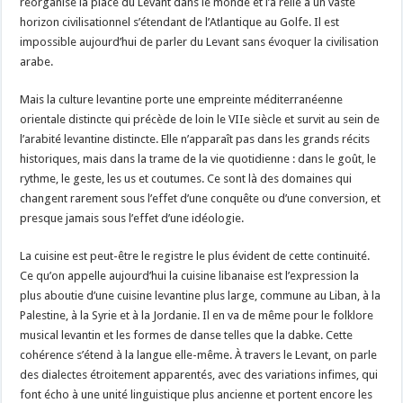
réorganisé la place du Levant dans le monde et l’a relié à un vaste
horizon civilisationnel s’étendant de l’Atlantique au Golfe. Il est
impossible aujourd’hui de parler du Levant sans évoquer la civilisation
arabe.
Mais la culture levantine porte une empreinte méditerranéenne
orientale distincte qui précède de loin le VIIe siècle et survit au sein de
l’arabité levantine distincte. Elle n’apparaît pas dans les grands récits
historiques, mais dans la trame de la vie quotidienne : dans le goût, le
rythme, le geste, les us et coutumes. Ce sont là des domaines qui
changent rarement sous l’effet d’une conquête ou d’une conversion, et
presque jamais sous l’effet d’une idéologie.
La cuisine est peut-être le registre le plus évident de cette continuité.
Ce qu’on appelle aujourd’hui la cuisine libanaise est l’expression la
plus aboutie d’une cuisine levantine plus large, commune au Liban, à la
Palestine, à la Syrie et à la Jordanie. Il en va de même pour le folklore
musical levantin et les formes de danse telles que la dabke. Cette
cohérence s’étend à la langue elle-même. À travers le Levant, on parle
des dialectes étroitement apparentés, avec des variations infimes, qui
font écho à une unité linguistique plus ancienne et portent encore les