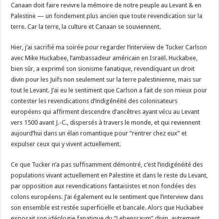
Canaan doit faire revivre la mémoire de notre peuple au Levant & en
Palestine — un fondement plus ancien que toute revendication sur la
terre. Car la terre, la culture et Canaan se souviennent.
Hier, j’ai sacrifié ma soirée pour regarder l’interview de Tucker Carlson
avec Mike Huckabee, l’ambassadeur américain en Israël. Huckabee,
bien sûr, a exprimé son sionisme fanatique, revendiquant un droit
divin pour les Juifs non seulement sur la terre palestinienne, mais sur
tout le Levant. J’ai eu le sentiment que Carlson a fait de son mieux pour
contester les revendications d’indigénéité des colonisateurs
européens qui affirment descendre d’ancêtres ayant vécu au Levant
vers 1500 avant J.-C., dispersés à travers le monde, et qui reviennent
aujourd’hui dans un élan romantique pour “rentrer chez eux” et
expulser ceux qui y vivent actuellement.
Ce que Tucker n’a pas suffisamment démontré, c’est l’indigénéité des
populations vivant actuellement en Palestine et dans le reste du Levant,
par opposition aux revendications fantaisistes et non fondées des
colons européens. J’ai également eu le sentiment que l’interview dans
son ensemble est restée superficielle et bancale. Alors que Huckabee
exposait son idéologie fanatique du “Lebensraum” divin, autrement