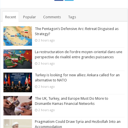
Recent
Popular
Comments
Tags
The Pentagon’s Defensive Arc: Retreat Disguised as
Strategy?
2 hours ago
La restructuration de l’ordre moyen-oriental dans une
perspective de rivalité entre grandes puissances
2 hours ago
Turkey is looking for new allies: Ankara called for an
alternative to NATO
2 hours ago
The UK, Turkey, and Europe Must Do More to
Dismantle Hamas Financial Networks
2 hours ago
Pragmatism Could Draw Syria and Hezbollah Into an
Accommodation