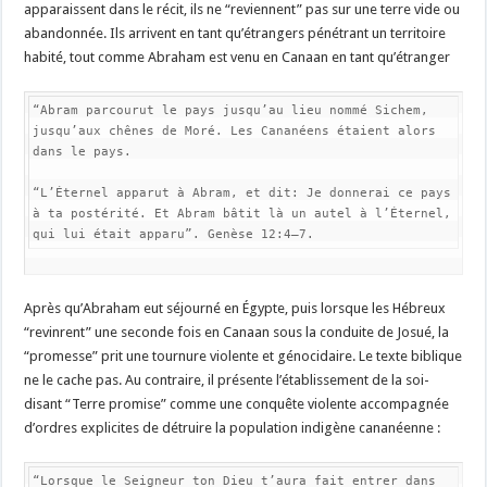
apparaissent dans le récit, ils ne “reviennent” pas sur une terre vide ou
abandonnée. Ils arrivent en tant qu’étrangers pénétrant un territoire
habité, tout comme Abraham est venu en Canaan en tant qu’étranger
“Abram parcourut le pays jusqu’au lieu nommé Sichem, 
jusqu’aux chênes de Moré. Les Cananéens étaient alors 
dans le pays.

“L’Éternel apparut à Abram, et dit: Je donnerai ce pays 
à ta postérité. Et Abram bâtit là un autel à l’Éternel, 
qui lui était apparu”. Genèse 12:4–7.
Après qu’Abraham eut séjourné en Égypte, puis lorsque les Hébreux
“revinrent” une seconde fois en Canaan sous la conduite de Josué, la
“promesse” prit une tournure violente et génocidaire. Le texte biblique
ne le cache pas. Au contraire, il présente l’établissement de la soi-
disant “Terre promise” comme une conquête violente accompagnée
d’ordres explicites de détruire la population indigène cananéenne :
“Lorsque le Seigneur ton Dieu t’aura fait entrer dans 