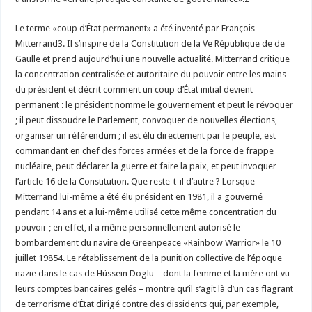
Le terme «coup d’État permanent» a été inventé par François
Mitterrand3. Il s’inspire de la Constitution de la Ve République de de
Gaulle et prend aujourd’hui une nouvelle actualité. Mitterrand critique
la concentration centralisée et autoritaire du pouvoir entre les mains
du président et décrit comment un coup d’État initial devient
permanent : le président nomme le gouvernement et peut le révoquer
; il peut dissoudre le Parlement, convoquer de nouvelles élections,
organiser un référendum ; il est élu directement par le peuple, est
commandant en chef des forces armées et de la force de frappe
nucléaire, peut déclarer la guerre et faire la paix, et peut invoquer
l’article 16 de la Constitution. Que reste-t-il d’autre ? Lorsque
Mitterrand lui-même a été élu président en 1981, il a gouverné
pendant 14 ans et a lui-même utilisé cette même concentration du
pouvoir ; en effet, il a même personnellement autorisé le
bombardement du navire de Greenpeace «Rainbow Warrior» le 10
juillet 19854. Le rétablissement de la punition collective de l’époque
nazie dans le cas de Hüssein Doglu – dont la femme et la mère ont vu
leurs comptes bancaires gelés – montre qu’il s’agit là d’un cas flagrant
de terrorisme d’État dirigé contre des dissidents qui, par exemple,