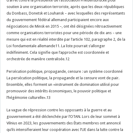
d’arrêt contre la présidente de l’association Friedensbrücke pour
soutien à une organisation terroriste, après que les deux républiques
du Donbass, Donetsk et Louhansk – avec lesquelles des représentants
du gouvernement fédéral allemand participaient encore aux
négociations de Minsk en 2015 –, ont été désignées rétroactivement
comme organisations terroristes pour une période de dix ans – une
mesure qui est en réalité interdite par l’article 102, paragraphe 2, de la
Loi fondamentale allemande11. La liste pourrait s’allonger
indéfiniment. Cela signifie que l’approche est coordonnée et
orchestrée de manière centralisée.12
Persécution politique, propagande, censure : un système coordonné
La persécution politique, la propagande et la censure vont de pair.
Ensemble, elles forment un «instrument de domination utilisé pour
promouvoir des intérêts économiques, le pouvoir politique et
l’hégémonie culturelle».13
La vague de répression contre les opposants à la guerre et au
gouvernement a été déclenchée par l’OTAN. Lors de leur sommet à
Vilnius en 2023, les gouvernements des États membres ont annoncé
qu’ils intensifieraient leur coopération avec l’UE dans la lutte contre la