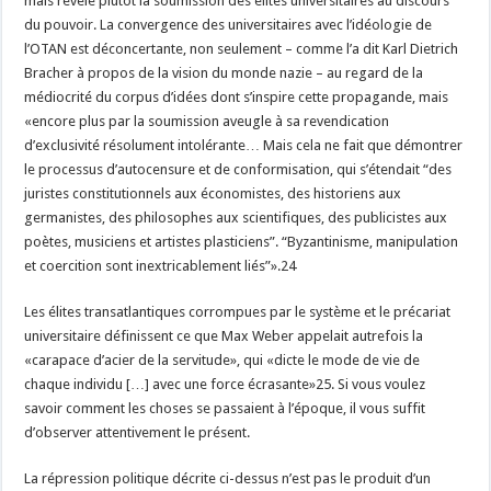
mais révèle plutôt la soumission des élites universitaires au discours
du pouvoir. La convergence des universitaires avec l’idéologie de
l’OTAN est déconcertante, non seulement – comme l’a dit Karl Dietrich
Bracher à propos de la vision du monde nazie – au regard de la
médiocrité du corpus d’idées dont s’inspire cette propagande, mais
«encore plus par la soumission aveugle à sa revendication
d’exclusivité résolument intolérante… Mais cela ne fait que démontrer
le processus d’autocensure et de conformisation, qui s’étendait “des
juristes constitutionnels aux économistes, des historiens aux
germanistes, des philosophes aux scientifiques, des publicistes aux
poètes, musiciens et artistes plasticiens”. “Byzantinisme, manipulation
et coercition sont inextricablement liés”».24
Les élites transatlantiques corrompues par le système et le précariat
universitaire définissent ce que Max Weber appelait autrefois la
«carapace d’acier de la servitude», qui «dicte le mode de vie de
chaque individu […] avec une force écrasante»25. Si vous voulez
savoir comment les choses se passaient à l’époque, il vous suffit
d’observer attentivement le présent.
La répression politique décrite ci-dessus n’est pas le produit d’un