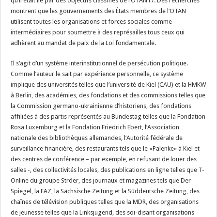
qu’il était lié par des objectifs classifiés de l’OTAN17. Des recherches
montrent que les gouvernements des États membres de l’OTAN
utilisent toutes les organisations et forces sociales comme
intermédiaires pour soumettre à des représailles tous ceux qui
adhèrent au mandat de paix de la Loi fondamentale.
Il s’agit d’un système interinstitutionnel de persécution politique.
Comme l’auteur le sait par expérience personnelle, ce système
implique des universités telles que l’université de Kiel (CAU) et la HMKW
à Berlin, des académies, des fondations et des commissions telles que
la Commission germano-ukrainienne d’historiens, des fondations
affiliées à des partis représentés au Bundestag telles que la Fondation
Rosa Luxemburg et la Fondation Friedrich Ebert, l’Association
nationale des bibliothèques allemandes, l’Autorité fédérale de
surveillance financière, des restaurants tels que le «Palenke» à Kiel et
des centres de conférence – par exemple, en refusant de louer des
salles -, des collectivités locales, des publications en ligne telles que T-
Online du groupe Ströer, des journaux et magazines tels que Der
Spiegel, la FAZ, la Sächsische Zeitung et la Süddeutsche Zeitung, des
chaînes de télévision publiques telles que la MDR, des organisations
de jeunesse telles que la Linksjugend, des soi-disant organisations