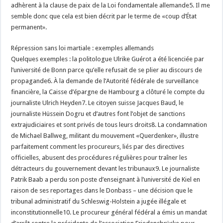
adhèrent à la clause de paix de la Loi fondamentale allemande5. Il me
semble donc que cela est bien décrit par le terme de «coup d’État
permanent».
Répression sans loi martiale : exemples allemands
Quelques exemples : la politologue Ulrike Guérot a été licenciée par
l’université de Bonn parce qu’elle refusait de se plier au discours de
propagande6. À la demande de l’Autorité fédérale de surveillance
financière, la Caisse d’épargne de Hambourg a clôturé le compte du
journaliste Ulrich Heyden7. Le citoyen suisse Jacques Baud, le
journaliste Hüssein Dogru et d’autres font l’objet de sanctions
extrajudiciaires et sont privés de tous leurs droits8. La condamnation
de Michael Ballweg, militant du mouvement «Querdenker», illustre
parfaitement comment les procureurs, liés par des directives
officielles, abusent des procédures régulières pour traîner les
détracteurs du gouvernement devant les tribunaux9. Le journaliste
Patrik Baab a perdu son poste d’enseignant à l’université de Kiel en
raison de ses reportages dans le Donbass – une décision que le
tribunal administratif du Schleswig-Holstein a jugée illégale et
inconstitutionnelle10. Le procureur général fédéral a émis un mandat