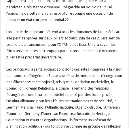
sapant ainsi la constitution. La mobilisation de la peur visait à
paralyser la résistance citoyenne. L’oligarchie au pouvoir a utilisé
l’épidémie de cette maladie respiratoire comme une occasion de
déclarer un état d’urgence mondial.22
L’industrie de la censure s’étend à tous les domaines de la société car
elle peut s’appuyer sur deux piliers sociaux. L’un de ces piliers sert de
courroie de transmission pour l’OTAN et les États-Unis, à savoir les
élites universitaires corrompues par le transatlantisme. Le deuxième
pilier est le précariat universitaire.
Les principaux agents sociaux sont donc ces élites intégrées à la vision
du monde de l’hégémon. Toute une série de mécanismes d’intégration
des élites servent cet objectif, tels que la Fondation Rockefeller, le
Council on Foreign Relations, le Conseil allemand des relations
étrangères (fondé sur son modèle) financé par des fonds privés,
l’Institut allemand pour les affaires internationales et de sécurité, le
German Marshall Fund, l’Atlantic Institute, l’Atlantik-Brücke, l’American
Council on Germany, l’American Enterprise Institute, la Heritage
Foundation et d’autres organisations. Ils forment un «réseau de
planification politique» qui fonctionne comme un groupe de réflexion