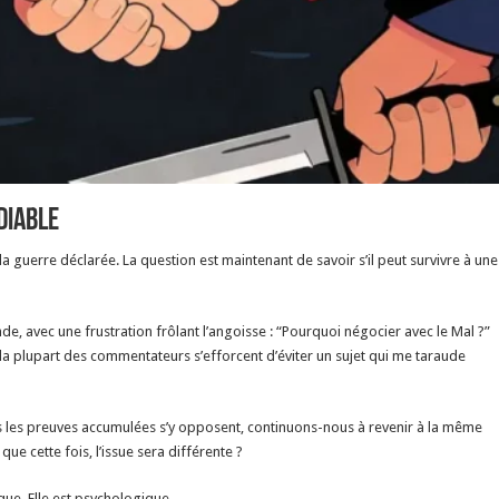
 diable
la guerre déclarée. La question est maintenant de savoir s’il peut survivre à une
e, avec une frustration frôlant l’angoisse : “Pourquoi négocier avec le Mal ?”
 la plupart des commentateurs s’efforcent d’éviter un sujet qui me taraude
es les preuves accumulées s’y opposent, continuons-nous à revenir à la même
ue cette fois, l’issue sera différente ?
ique. Elle est psychologique.