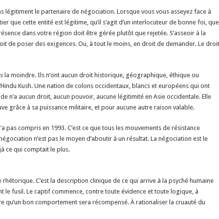
ons légitiment le partenaire de négociation. Lorsque vous vous asseyez face à
que cette entité est légitime, qu’il s’agit d’un interlocuteur de bonne foi, que
sence dans votre région doit être gérée plutôt que rejetée. S’asseoir à la
oit de poser des exigences. Ou, à tout le moins, en droit de demander. Le droi
as la moindre. Ils n’ont aucun droit historique, géographique, éthique ou
 l’Hindu Kush. Une nation de colons occidentaux, blancs et européens qui ont
onde n’a aucun droit, aucun pouvoir, aucune légitimité en Asie occidentale. Elle
ouve grâce à sa puissance militaire, et pour aucune autre raison valable.
 n’a pas compris en 1993. C’est ce que tous les mouvements de résistance
négociation n’est pas le moyen d’aboutir à un résultat. La négociation est le
jà ce qui comptait le plus.
rhétorique. C’est la description clinique de ce qui arrive à la psyché humaine
 le fusil. Le captif commence, contre toute évidence et toute logique, à
oire qu’un bon comportement sera récompensé. À rationaliser la cruauté du