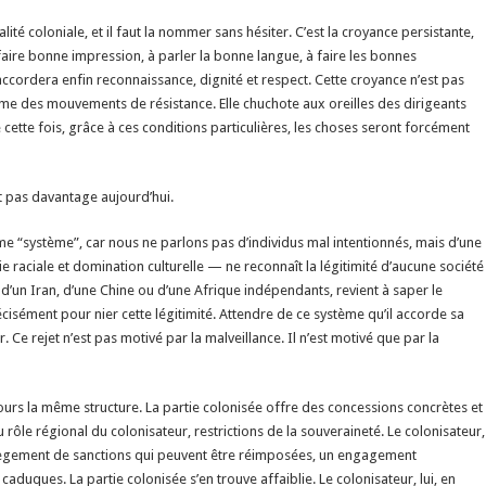
lité coloniale, et il faut la nommer sans hésiter. C’est la croyance persistante,
à faire bonne impression, à parler la bonne langue, à faire les bonnes
accordera enfin reconnaissance, dignité et respect. Cette croyance n’est pas
même des mouvements de résistance. Elle chuchote aux oreilles des dirigeants
e cette fois, grâce à ces conditions particulières, les choses seront forcément
ont pas davantage aujourd’hui.
rme “système”, car nous ne parlons pas d’individus mal intentionnés, mais d’une
e raciale et domination culturelle — ne reconnaît la légitimité d’aucune société
té d’un Iran, d’une Chine ou d’une Afrique indépendants, revient à saper le
sément pour nier cette légitimité. Attendre de ce système qu’il accorde sa
 Ce rejet n’est pas motivé par la malveillance. Il n’est motivé que par la
ours la même structure. La partie colonisée offre des concessions concrètes et
ôle régional du colonisateur, restrictions de la souveraineté. Le colonisateur,
llègement de sanctions qui peuvent être réimposées, un engagement
uques. La partie colonisée s’en trouve affaiblie. Le colonisateur, lui, en