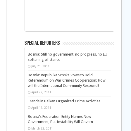
Special Reporters
Bosnia: Still no government, no progress, no EU
softening of stance
July 25, 2011
Bosnia: Republika Srpska Vows to Hold
Referendum on War Crimes Cooperation; How
will the International Community Respond?
April 27, 2011
Trends in Balkan Organized Crime Activities
April 11, 2011
Bosnia’s Federation Entity Names New
Government, But Instability Will Govern
March 22, 2011