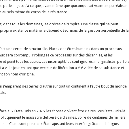
ne parle — jusqu’à ce que, avant même que quiconque ait vraiment pu réaliser
se au sein même du corps de la résistance.
t, dans tous les domaines, les ordres de l’Empire. Une classe qui ne peut
sa propre existence matérielle dépend désormais de la gestion perpétuelle de la
.
 C’est une certitude structurelle. Placez des êtres humains dans un processus
eux sera corrompu. Prolongez ce processus sur des décennies, et les
t punit tous les autres. Les incorruptibles sont ignorés, marginalisés, parfoi
a vu le jour en tant que vecteur de libération a été vidée de sa substance et
nt son nom d’origine.
 s’emparent des terres d’autrui sur tout un continent à l’autre bout du monde
ale.
ace aux États-Unis en 2026, les choses doivent être claires : ces États-Unis-là
olitiquement le massacre délibéré de dizaines, voire de centaines de milliers
nal. Ce ne sont pas deux États ajustant leurs intérêts grâce au dialogue.