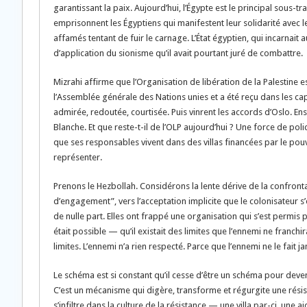
garantissant la paix. Aujourd’hui, l’Égypte est le principal sous-
emprisonnent les Égyptiens qui manifestent leur solidarité avec l
affamés tentant de fuir le carnage. L’État égyptien, qui incarnait
d’application du sionisme qu’il avait pourtant juré de combattre.
Mizrahi affirme que l’Organisation de libération de la Palestine e
l’Assemblée générale des Nations unies et a été reçu dans les cap
admirée, redoutée, courtisée. Puis vinrent les accords d’Oslo. En
Blanche. Et que reste-t-il de l’OLP aujourd’hui ? Une force de poli
que ses responsables vivent dans des villas financées par le po
représenter.
Prenons le Hezbollah. Considérons la lente dérive de la confron
d’engagement”, vers l’acceptation implicite que le colonisateur s
de nulle part. Elles ont frappé une organisation qui s’est permi
était possible — qu’il existait des limites que l’ennemi ne franchi
limites. L’ennemi n’a rien respecté. Parce que l’ennemi ne le fait j
Le schéma est si constant qu’il cesse d’être un schéma pour devenir
C’est un mécanisme qui digère, transforme et régurgite une résist
s’infiltre dans la culture de la résistance — une villa par-ci, une a