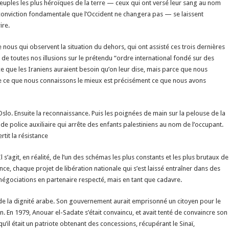
euples les plus héroïques de la terre — ceux qui ont versé leur sang au nom
 conviction fondamentale que l’Occident ne changera pas — se laissent
ire.
re nous qui observent la situation du dehors, qui ont assisté ces trois dernières
de toutes nos illusions sur le prétendu “ordre international fondé sur des
rce que les Iraniens auraient besoin qu’on leur dise, mais parce que nous
 que ce que nous connaissons le mieux est précisément ce que nous avons
’Oslo. Ensuite la reconnaissance. Puis les poignées de main sur la pelouse de la
 de police auxiliaire qui arrête des enfants palestiniens au nom de l’occupant.
tit la résistance
l s’agit, en réalité, de l’un des schémas les plus constants et les plus brutaux de
, chaque projet de libération nationale qui s’est laissé entraîner dans des
s négociations en partenaire respecté, mais en tant que cadavre.
e de la dignité arabe. Son gouvernement aurait emprisonné un citoyen pour le
n. En 1979, Anouar el-Sadate s’était convaincu, et avait tenté de convaincre son
’il était un patriote obtenant des concessions, récupérant le Sinaï,