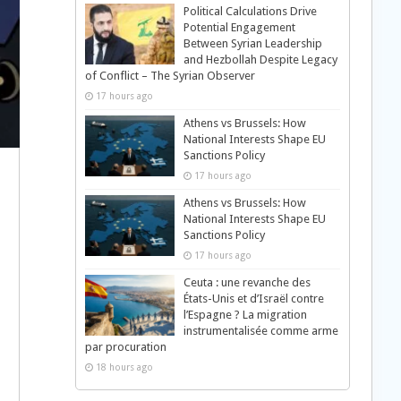
Political Calculations Drive
Potential Engagement
Between Syrian Leadership
and Hezbollah Despite Legacy
of Conflict – The Syrian Observer
17 hours ago
Athens vs Brussels: How
National Interests Shape EU
Sanctions Policy
17 hours ago
Athens vs Brussels: How
National Interests Shape EU
Sanctions Policy
17 hours ago
Ceuta : une revanche des
États-Unis et d’Israël contre
l’Espagne ? La migration
instrumentalisée comme arme
par procuration
18 hours ago