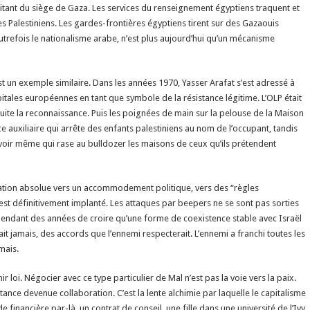
traitant du siège de Gaza. Les services du renseignement égyptiens traquent et
es Palestiniens. Les gardes-frontières égyptiens tirent sur des Gazaouis
 autrefois le nationalisme arabe, n’est plus aujourd’hui qu’un mécanisme
st un exemple similaire. Dans les années 1970, Yasser Arafat s’est adressé à
itales européennes en tant que symbole de la résistance légitime. L’OLP était
suite la reconnaissance. Puis les poignées de main sur la pelouse de la Maison
ce auxiliaire qui arrête des enfants palestiniens au nom de l’occupant, tandis
uvoir même qui rase au bulldozer les maisons de ceux qu’ils prétendent
tation absolue vers un accommodement politique, vers des “règles
’est définitivement implanté. Les attaques par beepers ne se sont pas sorties
s pendant des années de croire qu’une forme de coexistence stable avec Israël
rait jamais, des accords que l’ennemi respecterait. L’ennemi a franchi toutes les
amais.
 loi. Négocier avec ce type particulier de Mal n’est pas la voie vers la paix.
ance devenue collaboration. C’est la lente alchimie par laquelle le capitalisme
ide financière par-là, un contrat de conseil, une fille dans une université de l’Ivy