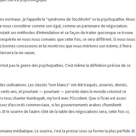
s normaux. Je l’appelle le “syndrome de Stockholm” vs la psychopathie. Nous
de nous considérer comme son égal, comme un partenaire de négociation.
taté ses méthodes d’intimidation et sa façon de traiter quiconque se trouve
ésespérée en nous nous convainc que cette fois, ce sera différent. Si nous nous
 bonnes concessions et lui montrons que nous méritons son estime, il finira
aissera la vie sauve.
s. Ce n’est pas le genre des psychopathes. C’est même la définition précise de ce
es civilisations. Les classés “non blancs” ont été traqués, asservis, divisés,
cents ans, et pourtant — pourtant — persiste dans le monde colonisé ce
s tous chanter Kumbayah, my lord avec l’Occident. Que si l’Iran est assez
e assez d’accords commerciaux, si les gouvernements arabes s’humilientt
t le sourire de l’autre côté de la table des négociations sera, cette fois-ci,
 domaine médiatique. Le sourire, c’est la presse sous sa forme la plus perfide. Et