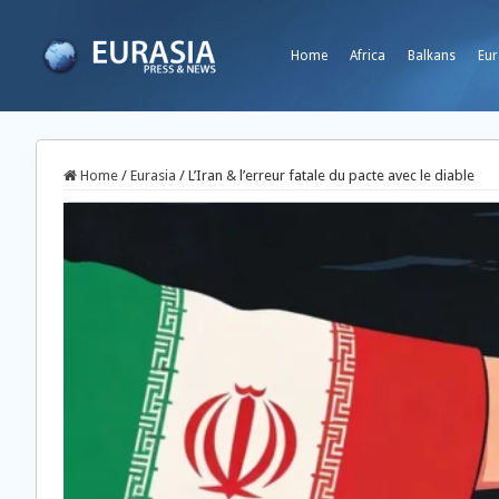
Home
Africa
Balkans
Eur
Home
/
Eurasia
/
L’Iran & l’erreur fatale du pacte avec le diable