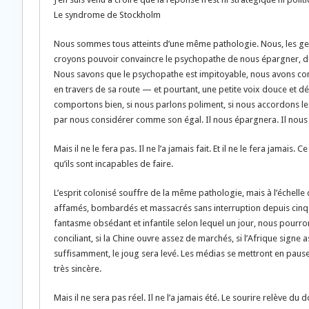
Le syndrome de Stockholm
Nous sommes tous atteints d’une même pathologie. Nous, les gen
croyons pouvoir convaincre le psychopathe de nous épargner, 
Nous savons que le psychopathe est impitoyable, nous avons cons
en travers de sa route — et pourtant, une petite voix douce et d
comportons bien, si nous parlons poliment, si nous accordons les
par nous considérer comme son égal. Il nous épargnera. Il nous l
Mais il ne le fera pas. Il ne l’a jamais fait. Et il ne le fera jamai
qu’ils sont incapables de faire.
L’esprit colonisé souffre de la même pathologie, mais à l’échelle d
affamés, bombardés et massacrés sans interruption depuis cinq 
fantasme obsédant et infantile selon lequel un jour, nous pourron
conciliant, si la Chine ouvre assez de marchés, si l’Afrique sign
suffisamment, le joug sera levé. Les médias se mettront en pause. E
très sincère.
Mais il ne sera pas réel. Il ne l’a jamais été. Le sourire relève du