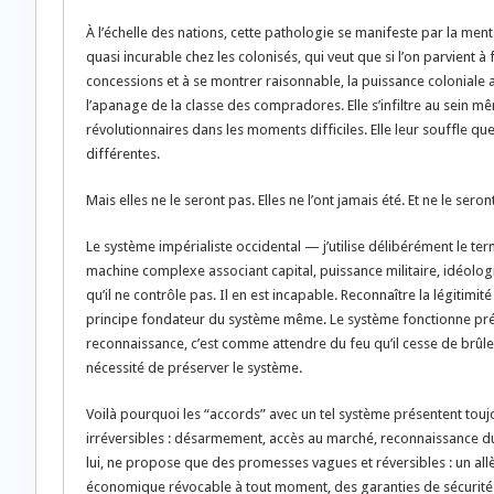
À l’échelle des nations, cette pathologie se manifeste par la menta
quasi incurable chez les colonisés, qui veut que si l’on parvient 
concessions et à se montrer raisonnable, la puissance coloniale 
l’apanage de la classe des compradores. Elle s’infiltre au sein 
révolutionnaires dans les moments difficiles. Elle leur souffle qu
différentes.
Mais elles ne le seront pas. Elles ne l’ont jamais été. Et ne le ser
Le système impérialiste occidental — j’utilise délibérément le te
machine complexe associant capital, puissance militaire, idéologi
qu’il ne contrôle pas. Il en est incapable. Reconnaître la légitimi
principe fondateur du système même. Le système fonctionne préci
reconnaissance, c’est comme attendre du feu qu’il cesse de brûler.
nécessité de préserver le système.
Voilà pourquoi les “accords” avec un tel système présentent touj
irréversibles : désarmement, accès au marché, reconnaissance du r
lui, ne propose que des promesses vagues et réversibles : un a
économique révocable à tout moment, des garanties de sécurité cad