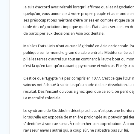
Je suis d’accord avec Mizrahi lorsqu’il affirme que les négociati
quelqu’un, vous annoncez à votre propre peuple et au monde entier 
ses préoccupations méritent d’être prises en compte et que sa pré
table des négociations implique que les États-Unis seraient en dr
de participer aux décisions en Asie occidentale.
Mais les États-Unis n’ont aucune légitimité en Asie occidentale. P
politique sur le moindre grain de sable entre la Méditerranée et
pillé les terres d’autrui sur tout un continent à l’autre bout du m
n’est là qu’en tant qu’occupante, pyromane et voleuse. Elle s’y tr
C’est ce que l’Égypte n’a pas compris en 1977. C’est ce que l’OLP
vaincus ont échoué à saisir jusqu’au stade de leur dissolution. La 
résultat. Dès l’instant où vous signez quoi que ce soit, on perd dé
La mentalité coloniale
Le syndrome de Stockholm décrit plus haut n’est pas une fioriture 
lorsqu’elle est exposée de manière prolongée au pouvoir qui tient
s’identifier à son ravisseur. À rechercher son approbation. À cr
ravisseur envers autrui qui, à coup sûr, ne s’abattra pas sur lui.