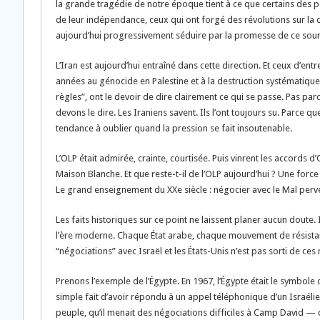
la grande tragédie de notre époque tient à ce que certains des p
de leur indépendance, ceux qui ont forgé des révolutions sur la
aujourd’hui progressivement séduire par la promesse de ce sour
L’Iran est aujourd’hui entraîné dans cette direction. Et ceux d’ent
années au génocide en Palestine et à la destruction systématique 
règles”, ont le devoir de dire clairement ce qui se passe. Pas pa
devons le dire. Les Iraniens savent. Ils l’ont toujours su. Parce
tendance à oublier quand la pression se fait insoutenable.
L’OLP était admirée, crainte, courtisée. Puis vinrent les accords d
Maison Blanche. Et que reste-t-il de l’OLP aujourd’hui ? Une force
Le grand enseignement du XXe siècle : négocier avec le Mal perver
Les faits historiques sur ce point ne laissent planer aucun doute. I
l’ère moderne. Chaque État arabe, chaque mouvement de résistance
“négociations” avec Israël et les États-Unis n’est pas sorti de ce
Prenons l’exemple de l’Égypte. En 1967, l’Égypte était le symbol
simple fait d’avoir répondu à un appel téléphonique d’un Israélie
peuple, qu’il menait des négociations difficiles à Camp David — qu