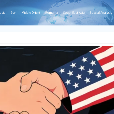
asia
Iran
Middle Orient
Romania
South East Asia
Special Analysis