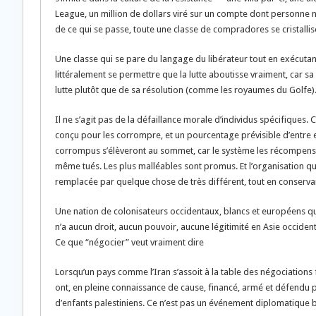
League, un million de dollars viré sur un compte dont personne 
de ce qui se passe, toute une classe de compradores se cristalli
Une classe qui se pare du langage du libérateur tout en exécutan
littéralement se permettre que la lutte aboutisse vraiment, car 
lutte plutôt que de sa résolution (comme les royaumes du Golfe)
Il ne s’agit pas de la défaillance morale d’individus spécifiques.
conçu pour les corrompre, et un pourcentage prévisible d’entre 
corrompus s’élèveront au sommet, car le système les récompense e
même tués. Les plus malléables sont promus. Et l’organisation qui 
remplacée par quelque chose de très différent, tout en conserva
Une nation de colonisateurs occidentaux, blancs et européens qui
n’a aucun droit, aucun pouvoir, aucune légitimité en Asie occident
Ce que “négocier” veut vraiment dire
Lorsqu’un pays comme l’Iran s’assoit à la table des négociations f
ont, en pleine connaissance de cause, financé, armé et défendu p
d’enfants palestiniens. Ce n’est pas un événement diplomatique ba