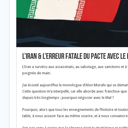
L’Iran & l’erreur fatale du pacte avec le
L’Iran a survécu aux assassinats, au sabotage, aux sanctions et à 
poignée de main.
J’ai écouté aujourd’hui le monologue d’Alon Mizrahi qui se demand
Cette question m’a interpellé, car elle aborde avec franchise que
depuis très longtemps : pourquoi négocier avec le Mal ?
Pourquoi, alors que tous les enseignements de l’histoire et tout
table, à nous asseoir face au même sourire, et à nous convaincre q
J’en suis venu à croire que la réponse n’est ni stratégique ni polit