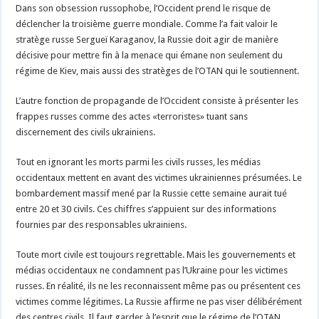
Dans son obsession russophobe, l’Occident prend le risque de
déclencher la troisième guerre mondiale. Comme l’a fait valoir le
stratège russe Sergueï Karaganov, la Russie doit agir de manière
décisive pour mettre fin à la menace qui émane non seulement du
régime de Kiev, mais aussi des stratèges de l’OTAN qui le soutiennent.
L’autre fonction de propagande de l’Occident consiste à présenter les
frappes russes comme des actes «terroristes» tuant sans
discernement des civils ukrainiens.
Tout en ignorant les morts parmi les civils russes, les médias
occidentaux mettent en avant des victimes ukrainiennes présumées. Le
bombardement massif mené par la Russie cette semaine aurait tué
entre 20 et 30 civils. Ces chiffres s’appuient sur des informations
fournies par des responsables ukrainiens.
Toute mort civile est toujours regrettable. Mais les gouvernements et
médias occidentaux ne condamnent pas l’Ukraine pour les victimes
russes. En réalité, ils ne les reconnaissent même pas ou présentent ces
victimes comme légitimes. La Russie affirme ne pas viser délibérément
des centres civils. Il faut garder à l’esprit que le régime de l’OTAN