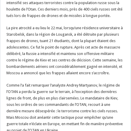
intensifié ses attaques terroristes contre la population russe sous la
houlette de l’Otan. Ces derniers mois, près de 400 civils russes ont été
tués lors de frappes de drones et de missiles à longue portée.
La pire atrocité a eu lieu le 22 mai, lorsqu’une résidence universitaire à
Starobelsk, dans la région de Lougansk, a été détruite par plusieurs
frappes de drones, tuant 21 étudiants, dont la plupart étaient des
adolescentes. Ce fut le point de rupture. Après cet acte de massacre
délibéré, la Russie a intensifié et maintenu son offensive militaire
contre le régime de Kiev et ses centres de décision. Cette semaine, les
bombardements aériens ont considérablement gagné en intensité, et
Moscou a annoncé que les frappes allaient encore s’accroître.
Comme l’a fait remarquer l’analyste Andrey Martyanov, le régime de
l’OTAN a perdu la guerre sur le terrain, à l’exception des dernières
lignes de front, de plus en plus clairsemées. Le mandataire de Kiev,
sous les ordres de ses commandants de l’OTAN, recourt à une
dernière mesure désespérée : le terrorisme contre les civils russes.
Mais Moscou doit anéantir cette tactique pour empêcher qu’une
guerre totale n’éclate en Europe, en mettant fin de manière préventive
au projet de l’OTAN en Ukraine.