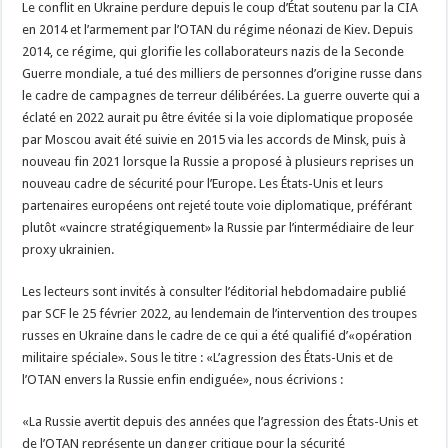
Le conflit en Ukraine perdure depuis le coup d’État soutenu par la CIA
en 2014 et l’armement par l’OTAN du régime néonazi de Kiev. Depuis
2014, ce régime, qui glorifie les collaborateurs nazis de la Seconde
Guerre mondiale, a tué des milliers de personnes d’origine russe dans
le cadre de campagnes de terreur délibérées. La guerre ouverte qui a
éclaté en 2022 aurait pu être évitée si la voie diplomatique proposée
par Moscou avait été suivie en 2015 via les accords de Minsk, puis à
nouveau fin 2021 lorsque la Russie a proposé à plusieurs reprises un
nouveau cadre de sécurité pour l’Europe. Les États-Unis et leurs
partenaires européens ont rejeté toute voie diplomatique, préférant
plutôt «vaincre stratégiquement» la Russie par l’intermédiaire de leur
proxy ukrainien.
Les lecteurs sont invités à consulter l’éditorial hebdomadaire publié
par SCF le 25 février 2022, au lendemain de l’intervention des troupes
russes en Ukraine dans le cadre de ce qui a été qualifié d’«opération
militaire spéciale». Sous le titre : «L’agression des États-Unis et de
l’OTAN envers la Russie enfin endiguée», nous écrivions :
«La Russie avertit depuis des années que l’agression des États-Unis et
de l’OTAN représente un danger critique pour la sécurité