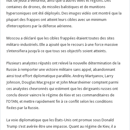
nuit de jeudi à vendredi, ainsi que d’autres villes et régions. Des
centaines de drones, de missiles balistiques et de munitions
hypersoniques ont été déployés. Des images vidéo ont montré que la
plupart des frappes ont atteint leurs cibles avec un minimum
d’interceptions par la défense aérienne.
Moscou a déclaré que les cibles frappées étaient toutes des sites
militaro-industriels. Elle a ajouté que le recours à une force massive
s’intensifiera jusqu’à ce que tous ses objectifs soient atteints.
Plusieurs analystes réputés ont relevé la nouvelle détermination de la
Russie à remporter une victoire militaire sans appel, abandonnant
ainsi tout effort diplomatique parallèle. Andrey Martyanov, Larry
Johnson, Douglas Macgregor et John Mearsheimer comptent parmi
ces analystes chevronnés qui estiment que les dirigeants russes ont
conclu devoir vaincre le régime de Kiev et ses commanditaires de
l’OTAN, et mettre rapidement fin à ce conflit selon les conditions
fixées par la Russie.
La voie diplomatique que les États-Unis ont promue sous Donald
Trump s’est avérée être une impasse. Quant au régime de Kiev, il a