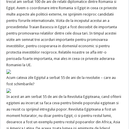
trecut am serbat 100 de ani de relatii diplomatice dintre Romania si
Egipt. Avem o coordonare intre Romania si Egipt in ceea ce priveste
multe aspecte ale politicii externe, ne sprijinim reciproc candidatii
pentru forurile internationale. Vizita de la inceputul acestui an a
presedintelui Traian Basescu in Egipt a fost deosebit de importanta
pentru promovarea relatiilor dintre cele doua tari. In timpul acestei
vizite am semnat trei acorduri importante pentru promovarea
investitiilor, pentru cooperarea in domeniul economic si pentru
protectia investitiilor reciproce. Relatiile noastre se afla intr-o
perioada foarte importanta, mai ales in ceea ce priveste aderarea
Romaniei la UE.
Acum cateva zile Egiptul a serbat 55 de ani de la revolutie – care au
fost schimbarile?
In acest an am serbat 55 de ani de la Revolutia Egipteana, cand ofiterii
egipteni au incercat sa faca ceva pentru binele poporului egiptean si
au reusit cu sprijinul intregului popor. Revolutia Egipteana a fost un
moment hotarator, nu doar pentru Egipt, ci si pentru restul lumii,
deoarece a fost un exemplu pentru restul popoarelor din Africa, Asia
si America Latina. De aceea, toata lumea isi aminteste de liderul