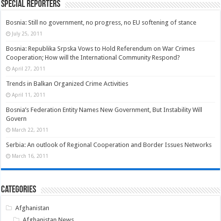
Special Reporters
Bosnia: Still no government, no progress, no EU softening of stance
July 25, 2011
Bosnia: Republika Srpska Vows to Hold Referendum on War Crimes
Cooperation; How will the International Community Respond?
April 27, 2011
Trends in Balkan Organized Crime Activities
April 11, 2011
Bosnia’s Federation Entity Names New Government, But Instability Will
Govern
March 22, 2011
Serbia: An outlook of Regional Cooperation and Border Issues Networks
March 16, 2011
Categories
Afghanistan
Afghanistan News