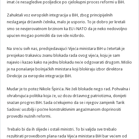
imat će nesagledive posljedice po cjelokupni proces reformi u BiH.
Zahuktali voz evropskih integracija u BiH, zbog principijelnih
neslaganja državnih čelnika, malo je usporio. To je dobro jer kretali
smo se nevjerovatnom brzinom ka EU i NATO da je neko nedovoljno
upućen mogao pomisliti da sve ide nizbrdo.
Na sreću svih nas, predsjedavajući Vijeća ministara BiH u četvrtak je
presjekao trakavicu zvanu blokada rada ovog vijeća, koju je sam
najavio i kazao kako na jednu blokadu neće odgovarati drugom. Mislio
je na ponašanje bošnjačkih ministara koji blokiraju izbor direktora
Direkcije za evropske integracije BiH.
Mudar je to potez Nikole Špirića. Ne želi blokade nego rad. Pohvalna i
ohrabrujuća politika koja će, uz dozu državnog patriotizma, donijeti
snažan progres BiH. Sada očekujemo da se i njegov zamjenik Tarik
Sadović uozbilji i počne konstruktivnim angažmanom doprinositi
provedbi nužnih reformi.
Trebalo bi da ih slijede i ostali ministri. To bi valjda sve trebalo
rezultirati provedbom plana rada Vijeća ministara BiH bar većem od