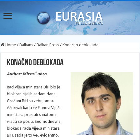
Home
/
Balkans
/
Balkan Press
/
Konačno deblokada
Konačno deblokada
Author: Mirza Čubro
Rad Vijeća ministara BiH bio je
blokiran cijelih sedam dana.
Građani BiH sa zebnjom su
iščekivali kada će članovi Vijeća
ministara prestati s inatom i
vratiti se poslu. Sedmodnevna
blokada rada Vijeća ministara
BiH, sada je to već evidentno,