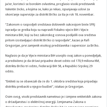
jučer, koristeći se bonskim ovlastima, proglasio visoki predstavnik
Valentin Incko, a kojima se, kako je rekao, ispunjavaju uslovi za
okončanje supervizije za distrikt Brčko za šta je rok 18. novembar.
“Zakonom o raspodjeli sredstava dobivenih sukcesijom bivše SFRJ
ispravlja se greška koju su napravili Fiskalno vijeće BiH i Vijeće
ministara BiH, koji su bez zakonskog osnova podijelili ova sredstva
pritom izostavljajući distrikt Brčko iz raspodjele”, kazao je Rafi
Gregorijan, prvi zamjenik visokog predstavnika i supervizor za Brčko.
Naglasio je da je Vijeće ministara BiH usvojilo ovaj zakon u ponedjeljak,
a predviđeno je da državi pripadne deset odsto od 170,9 miliona KM,
distriktu Brčko tri odsto, Federaciji BiH 58, a Republici Srpskoj 29
odsto.
“Entiteti su se obavezali da će do 1. oktobra sredstva koja pripadaju
distriktu prebaciti u njegov budžet”, istakao je Gregorijan.
Osim ovog, visoki predstavnik nametnuo je i izmjene entitetskih zakona
o državljanstvu i o električnoj energiji. Izmjenama Zakona o