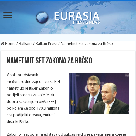
Home
/
Balkans
/
Balkan Press
/
Nametnut set zakona za Brčko
Nametnut set zakona za Brčko
Visoki predstavnik
međunarodne zajednice za BiH
nametnuo je jučer Zakon o
podjeli sredstava koje je BiH
dobila sukcesijom bivše SFRJ
po kojem će oko 170,9 miliona
KM podijeliti država, entiteti i
distrikt Brčko.
Zakon o raspodjeli sredstava od sukcesije dio je paketa mjera koje je