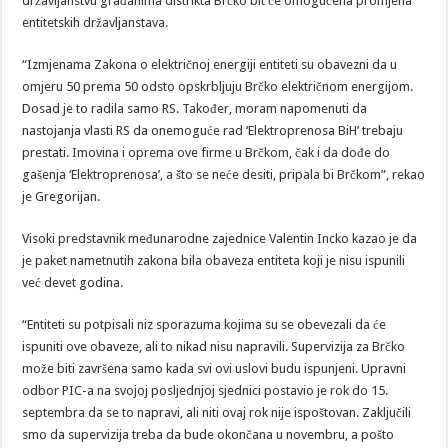
državljanstvu građanima distrikta Brčko bit će omogućena promjena
entitetskih državljanstava.
“Izmjenama Zakona o električnoj energiji entiteti su obavezni da u
omjeru 50 prema 50 odsto opskrbljuju Brčko električnom energijom.
Dosad je to radila samo RS. Također, moram napomenuti da
nastojanja vlasti RS da onemoguće rad ‘Elektroprenosa BiH’ trebaju
prestati. Imovina i oprema ove firme u Brčkom, čak i da dođe do
gašenja ‘Elektroprenosa’, a što se neće desiti, pripala bi Brčkom”, rekao
je Gregorijan.
Visoki predstavnik međunarodne zajednice Valentin Incko kazao je da
je paket nametnutih zakona bila obaveza entiteta koji je nisu ispunili
već devet godina.
“Entiteti su potpisali niz sporazuma kojima su se obevezali da će
ispuniti ove obaveze, ali to nikad nisu napravili. Supervizija za Brčko
može biti završena samo kada svi ovi uslovi budu ispunjeni. Upravni
odbor PIC-a na svojoj posljednjoj sjednici postavio je rok do 15.
septembra da se to napravi, ali niti ovaj rok nije ispoštovan. Zaključili
smo da supervizija treba da bude okončana u novembru, a pošto