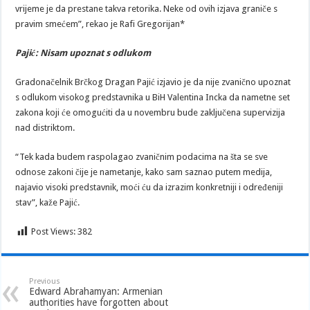
vrijeme je da prestane takva retorika. Neke od ovih izjava graniče s
pravim smećem”, rekao je Rafi Gregorijan*
Pajić: Nisam upoznat s odlukom
Gradonačelnik Brčkog Dragan Pajić izjavio je da nije zvanično upoznat
s odlukom visokog predstavnika u BiH Valentina Incka da nametne set
zakona koji će omogućiti da u novembru bude zaključena supervizija
nad distriktom.
“Tek kada budem raspolagao zvaničnim podacima na šta se sve
odnose zakoni čije je nametanje, kako sam saznao putem medija,
najavio visoki predstavnik, moći ću da izrazim konkretniji i određeniji
stav”, kaže Pajić.
Post Views:
382
Previous
Edward Abrahamyan: Armenian
authorities have forgotten about