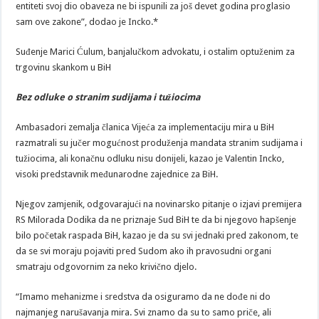
entiteti svoj dio obaveza ne bi ispunili za još devet godina proglasio
sam ove zakone”, dodao je Incko.*
Suđenje Marici Ćulum, banjalučkom advokatu, i ostalim optuženim za
trgovinu skankom u BiH
Bez odluke o stranim sudijama i tužiocima
Ambasadori zemalja članica Vijeća za implementaciju mira u BiH
razmatrali su jučer mogućnost produženja mandata stranim sudijama i
tužiocima, ali konačnu odluku nisu donijeli, kazao je Valentin Incko,
visoki predstavnik međunarodne zajednice za BiH.
Njegov zamjenik, odgovarajući na novinarsko pitanje o izjavi premijera
RS Milorada Dodika da ne priznaje Sud BiH te da bi njegovo hapšenje
bilo početak raspada BiH, kazao je da su svi jednaki pred zakonom, te
da se svi moraju pojaviti pred Sudom ako ih pravosudni organi
smatraju odgovornim za neko krivično djelo.
“Imamo mehanizme i sredstva da osiguramo da ne dođe ni do
najmanjeg narušavanja mira. Svi znamo da su to samo priče, ali