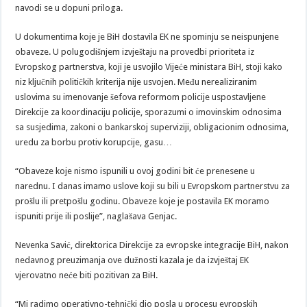
navodi se u dopuni priloga.
U dokumentima koje je BiH dostavila EK ne spominju se neispunjene
obaveze. U polugodišnjem izvještaju na provedbi prioriteta iz
Evropskog partnerstva, koji je usvojilo Vijeće ministara BiH, stoji kako
niz ključnih političkih kriterija nije usvojen. Među nerealiziranim
uslovima su imenovanje šefova reformom policije uspostavljene
Direkcije za koordinaciju policije, sporazumi o imovinskim odnosima
sa susjedima, zakoni o bankarskoj superviziji, obligacionim odnosima,
uredu za borbu protiv korupcije, gasu…
“Obaveze koje nismo ispunili u ovoj godini bit će prenesene u
narednu. I danas imamo uslove koji su bili u Evropskom partnerstvu za
prošlu ili pretpošlu godinu. Obaveze koje je postavila EK moramo
ispuniti prije ili poslije”, naglašava Genjac.
Nevenka Savić, direktorica Direkcije za evropske integracije BiH, nakon
nedavnog preuzimanja ove dužnosti kazala je da izvještaj EK
vjerovatno neće biti pozitivan za BiH.
“Mi radimo operativno-tehnički dio posla u procesu evropskih