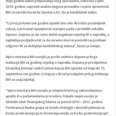
dvije godine nakon potpisivanja ovog sporazuma, odnosno u ljeto
2010. godine, napraviti analizu njegove provedbe i ocjenu spremnosti
BiH za naredni korak ka članstvu u EU, što je kandidatski status.
“U prvoj polovini ove godine ispunili smo oko 40 odsto postavljenih
uslova, a procenat ispunjenosti značajno pada u proteklih nekoliko
mjeseci. Izvjesno je da ćemo dobiti negativan izvještaj EK o napretku, a
najštetnija posljedica bit će da nećemo moći ni pomisliti na pozitivan
odgovor EK za dobijanje kandidatskog statusa”, kazao je Genjac.
Vijeće ministara BiH usvojilo je prošle sedmice dopunu priloga
institucija BiH za godišnji izvještaj o napretku. Dopuna je proslijeđena
Evropskoj komisiji i sadrži uslove koje je BiH ispunila od maja do 15.
septembra ove godine. U maju je u Brisel proslijeđen prilog institucija
BiH za ovaj izvještaj.
“Vijeće ministara BiH usvojilo je izmjene krivičnog zakonodavstva i
uputilo ih u parlamentarnu proceduru. Fiskalni savjet usvojio je
Globalni okvir finansijskog bilansa za period 2010 – 2012. godina.
Formirana je Radna grupa za izradu stretegije i akcionih planova za
borbu protiv korupcije te formiranje ureda za borbu protiv korupcije”,