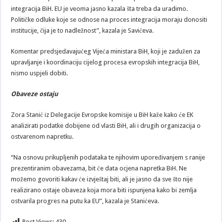
integracija BiH. EU je veoma jasno kazala šta treba da uradimo.
Političke odluke koje se odnose na proces integracija moraju donositi
institucije, čija je to nadležnost”, kazala je Savićeva.
Komentar predsjedavajućeg Vijeća ministara BiH, koji je zadužen za
upravljanje i koordinaciju cijelog procesa evropskih integracija BiH,
nismo uspjeli dobiti.
Obaveze ostaju
Zora Stanić iz Delegacije Evropske komisije u BiH kaže kako će EK
analizirati podatke dobijene od vlasti BiH, ali i drugih organizacija o
ostvarenom napretku.
“Na osnovu prikupljenih podataka te njihovim upoređivanjem s ranije
prezentiranim obavezama, bit će data ocjena napretka BiH. Ne
možemo govoriti kakav će izvještaj biti, ali je jasno da sve što nije
realizirano ostaje obaveza koja mora biti ispunjena kako bi zemlja
ostvarila progres na putu ka EU”, kazala je Stanićeva.
Post Views:
430