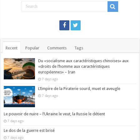
Recent
Popular
Comments
Tags
Du «socialisme aux caractéristiques chinoises» aux
«droits de l’homme aux caractéristiques
européennes» – Iran
7 days ago
L’Empire de la Piraterie sourd, muet et aveugle
7 days ago
Le pouvoir de nuire – l’Ukraine le veut, la Russie le détient
7 days ago
Le dos de la guerre est brisé
7 days ago