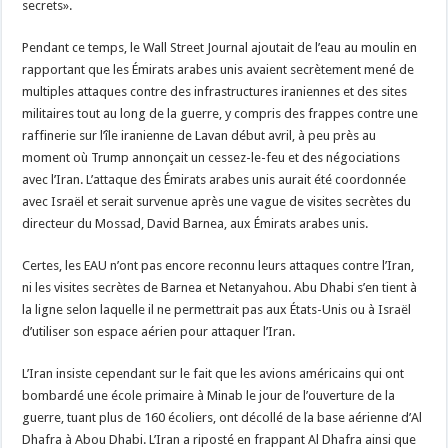
secrets».
Pendant ce temps, le Wall Street Journal ajoutait de l’eau au moulin en
rapportant que les Émirats arabes unis avaient secrètement mené de
multiples attaques contre des infrastructures iraniennes et des sites
militaires tout au long de la guerre, y compris des frappes contre une
raffinerie sur l’île iranienne de Lavan début avril, à peu près au
moment où Trump annonçait un cessez-le-feu et des négociations
avec l’Iran. L’attaque des Émirats arabes unis aurait été coordonnée
avec Israël et serait survenue après une vague de visites secrètes du
directeur du Mossad, David Barnea, aux Émirats arabes unis.
Certes, les EAU n’ont pas encore reconnu leurs attaques contre l’Iran,
ni les visites secrètes de Barnea et Netanyahou. Abu Dhabi s’en tient à
la ligne selon laquelle il ne permettrait pas aux États-Unis ou à Israël
d’utiliser son espace aérien pour attaquer l’Iran.
L’Iran insiste cependant sur le fait que les avions américains qui ont
bombardé une école primaire à Minab le jour de l’ouverture de la
guerre, tuant plus de 160 écoliers, ont décollé de la base aérienne d’Al
Dhafra à Abou Dhabi. L’Iran a riposté en frappant Al Dhafra ainsi que