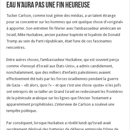
EAU n’aura pas une fin heureuse
Tucker Carlson, comme tout génie des médias, a un talent étrange
pour se concentrer sur les hommes qui ont quelque chose d’«original»
à apporter. Son entretien fin février avec l’ambassadeur américain en
Israël, Mike Huckabee, ancien pasteur baptiste et loyaliste de Donald
Trump au sein du Parti républicain, était l’une de ces fascinantes
rencontres.
Entre autres choses, l’ambassadeur Huckabee, qui est souvent perçu
comme «l’envoyé d’Israël aux États-Unis», a admis candidement,
nonchalamment, que des milliers d’enfants palestiniens avaient
effectivement été tués par les forces israéliennes pendant la guerre
de Gaza – «Et alors, quoi ?» – et que c’est une chose «juste» si les juifs
ont entrepris de se tailler un Grand Israël en redessinant les frontières
de la péninsule arabique sur les lignes que l’Ancien Testament a
apparemment prophétisées. L’interview de Carlson a soulevé une
tempête politique.
Par conséquent, lorsque Huckabee a révélé lundi qu’Israël avait
secrètement déployé des batteries de défense antimissile Dôme de