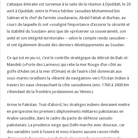
L’attaque émiratie est survenue à la suite de la réunion à Djeddah, le 20
avril à Djeddah, entre le Prince héritier saoudien Mohammed bin
Salman et le chef de l’armée soudanaise, Abdel Fattah al-Burhan, au
cours de laquelle ils ont «souligné l’importance d’assurer la sécurité et
la stabilité du Soudan» ainsi que de «préserver sa souveraineté, son
unité et son intégrité territoriale» – selon le compte rendu saoudien –
et ont également discuté des derniers développements au Soudan.
Ce qui est en jeu ici, c’est le contrôle stratégique du détroit de Bab-el-
Mandeb («Porte des Larmes») qui relie la mer Rouge d’un côté au
golfe d’Aden (et à la mer d’Oman) et de l’autre côté donnerait aux
sous-marins israéliens la «liberté de navigation» vers l’Océan Indien à
travers les eaux chevauchant la côte saoudienne (env. 1760 à 2600 km
s’étendant de la frontière jordanienne au Yémen.)
Arrive le Pakistan. Tout d’abord, les stratèges indiens devraient mettre
en perspective les premiers déploiements militaires pakistanais en
Arabie saoudite, dans le cadre du pacte de défense saoudo-
pakistanais. La prudence exige que Delhi marche avec douceur, car
des variables sont à l’œuvre et nous n’avons aucune raison réelle