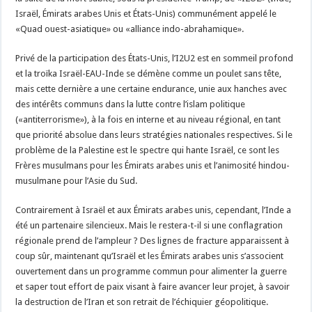
Israël, Émirats arabes Unis et États-Unis) communément appelé le
«Quad ouest-asiatique» ou «alliance indo-abrahamique».
Privé de la participation des États-Unis, l’I2U2 est en sommeil profond
et la troïka Israël-EAU-Inde se démène comme un poulet sans tête,
mais cette dernière a une certaine endurance, unie aux hanches avec
des intérêts communs dans la lutte contre l’islam politique
(«antiterrorisme»), à la fois en interne et au niveau régional, en tant
que priorité absolue dans leurs stratégies nationales respectives. Si le
problème de la Palestine est le spectre qui hante Israël, ce sont les
Frères musulmans pour les Émirats arabes unis et l’animosité hindou-
musulmane pour l’Asie du Sud.
Contrairement à Israël et aux Émirats arabes unis, cependant, l’Inde a
été un partenaire silencieux. Mais le restera-t-il si une conflagration
régionale prend de l’ampleur ? Des lignes de fracture apparaissent à
coup sûr, maintenant qu’Israël et les Émirats arabes unis s’associent
ouvertement dans un programme commun pour alimenter la guerre
et saper tout effort de paix visant à faire avancer leur projet, à savoir
la destruction de l’Iran et son retrait de l’échiquier géopolitique.