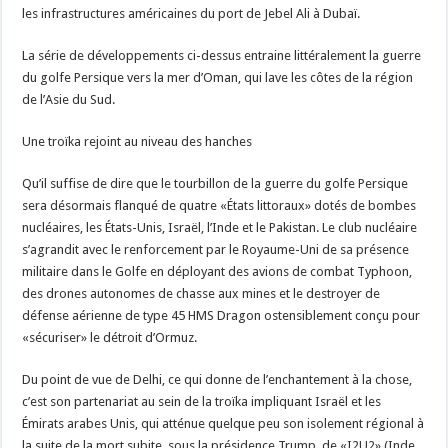
les infrastructures américaines du port de Jebel Ali à Dubaï.
La série de développements ci-dessus entraine littéralement la guerre
du golfe Persique vers la mer d’Oman, qui lave les côtes de la région
de l’Asie du Sud.
Une troïka rejoint au niveau des hanches
Qu’il suffise de dire que le tourbillon de la guerre du golfe Persique
sera désormais flanqué de quatre «États littoraux» dotés de bombes
nucléaires, les États-Unis, Israël, l’Inde et le Pakistan. Le club nucléaire
s’agrandit avec le renforcement par le Royaume-Uni de sa présence
militaire dans le Golfe en déployant des avions de combat Typhoon,
des drones autonomes de chasse aux mines et le destroyer de
défense aérienne de type 45 HMS Dragon ostensiblement conçu pour
«sécuriser» le détroit d’Ormuz.
Du point de vue de Delhi, ce qui donne de l’enchantement à la chose,
c’est son partenariat au sein de la troïka impliquant Israël et les
Émirats arabes Unis, qui atténue quelque peu son isolement régional à
la suite de la mort subite, sous la présidence Trump, de «I2U2» (Inde,