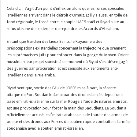
Cela dit, il s’agit d’un point d’inflexion alors que les forces spéciales
israéliennes arrivent dans le détroit d’Ormuz. Et il y a aussi, en toile de
fond régionale, le fossé entre le couple UAE/Israël et Riyad suite au
refus obstiné de ce dernier de rejoindre les Accords d’Abraham.
En tant que Gardien des Lieux Saints, le Royaume a des
préoccupations existentielles concernant la trajectoire que prennent
les suprémacistes juifs pour enfoncer dans la gorge du Moyen-Orient
musulman leur projet sioniste à un moment où Riyad s’est désengagé
des guerres par procuration et est sensible aux sentiments anti-
israéliens dans la rue arabe.
Riyad sent que, sortie des EAU de l’OPEP mise à part, la récente
attaque de Port Soudan le 4 mai par des drones lancés depuis une
base émirati-israélienne sur la mer Rouge à l’aide de navires émiratis,
est une provocation pour forcer la main des Saoudiens. Le Soudan a
officiellement accusé les Émirats arabes unis de fournir des armes de
pointe et des drones aux Forces de soutien rapide combattant l’armée
soudanaise avec le soutien émirati-israélien.