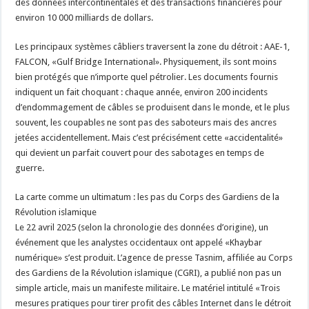
des données intercontinentales et des transactions financières pour
environ 10 000 milliards de dollars.
Les principaux systèmes câbliers traversent la zone du détroit : AAE-1,
FALCON, «Gulf Bridge International». Physiquement, ils sont moins
bien protégés que n’importe quel pétrolier. Les documents fournis
indiquent un fait choquant : chaque année, environ 200 incidents
d’endommagement de câbles se produisent dans le monde, et le plus
souvent, les coupables ne sont pas des saboteurs mais des ancres
jetées accidentellement. Mais c’est précisément cette «accidentalité»
qui devient un parfait couvert pour des sabotages en temps de
guerre.
La carte comme un ultimatum : les pas du Corps des Gardiens de la
Révolution islamique
Le 22 avril 2025 (selon la chronologie des données d’origine), un
événement que les analystes occidentaux ont appelé «Khaybar
numérique» s’est produit. L’agence de presse Tasnim, affiliée au Corps
des Gardiens de la Révolution islamique (CGRI), a publié non pas un
simple article, mais un manifeste militaire. Le matériel intitulé «Trois
mesures pratiques pour tirer profit des câbles Internet dans le détroit