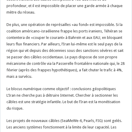
profondeur, et il est impossible de placer une garde armée à chaque
mètre du réseau.
De plus, une opération de représailles «au fond» est impossible. Si la
coalition américano-israélienne frappe les ports iraniens, Téhéran se
contentera de «couper le courant» à Bahreïn et aux EAU, en bloquant
leurs flux financiers. Par ailleurs, l’Iran lui-même est le seul pays de la
région qui vit depuis des décennies sous des sanctions sévères et sait
se passer des câbles occidentaux. Le pays dispose de son propre
mécanisme de contrôle via la Passerelle frontalière nationale qui, le 28
février (après des frappes hypothétiques), a fait chuter le trafic à 4%,
mais a survécu.
Le blocus numérique comme objectif : conclusions géopolitiques
L’Iran ne cherche pas à détruire Internet. Chercher à sectionner les
câbles est une stratégie infantile. Le but de l’Iran est la monétisation
du risque.
Les projets de nouveaux câbles (SeaMeWe-6, Pearls, FIG) sont gelés.
Les anciens systèmes fonctionnent à la limite de leur capacité. Les