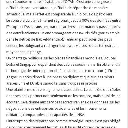
une réponse militaire inévitable de l’OTAN. C’est une zone grise :
difficile de prouver l’attaque, difficile de répondre de manière
symétrique, mais l’effet est comparable à un blocus de pétroliers.
Le contrôle du trafic Internet régional. Jusqu’à 90% des données entre
l’Europe et l’Asie transitent par des artères sous-marines passant près
des eaux iraniennes. En endommageant des nœuds clés (par exemple
dans le détroit de Bab-el-Mandeb), Téhéran peut isoler des pays
entiers, les obligeant à rediriger leur trafic via ses routes terrestres –
moyennant un péage.
Un chantage politique sur les places financières mondiales. Doubaï,
Doha et Singapour dépendent des câbles sous-marins. En obtenant la
technologie de l’interception ciblée (ou la menace de rupture), l’Iran
gagne un accès direct à une pression diplomatique sur les Émirats
arabes unis et l’Arabie saoudite, sans troupes ni proxies.
Une plateforme de renseignement clandestine. Le contrôle des câbles
dans ses eaux permet non seulement de les rompre, mais aussi de les
écouter. Cela donne aux services secrets iraniens des données sur les
négociations des entreprises occidentales et les mouvements
militaires, comparables aux capacités de la NSA.
L’interruption des réparations comme stratégie. L’Iran n’est pas obligé
de couper constamment les câbles. Il lui suffit d’interdire l’accès de