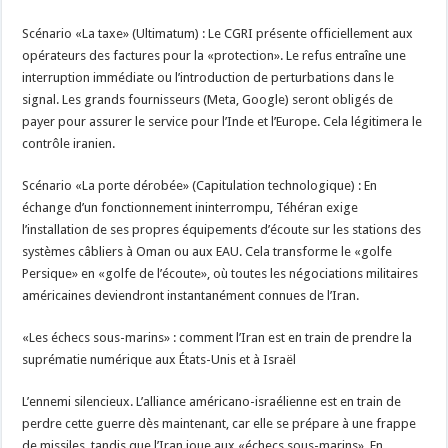
Scénario «La taxe» (Ultimatum) : Le CGRI présente officiellement aux
opérateurs des factures pour la «protection». Le refus entraîne une
interruption immédiate ou l’introduction de perturbations dans le
signal. Les grands fournisseurs (Meta, Google) seront obligés de
payer pour assurer le service pour l’Inde et l’Europe. Cela légitimera le
contrôle iranien.
Scénario «La porte dérobée» (Capitulation technologique) : En
échange d’un fonctionnement ininterrompu, Téhéran exige
l’installation de ses propres équipements d’écoute sur les stations des
systèmes câbliers à Oman ou aux EAU. Cela transforme le «golfe
Persique» en «golfe de l’écoute», où toutes les négociations militaires
américaines deviendront instantanément connues de l’Iran.
«Les échecs sous-marins» : comment l’Iran est en train de prendre la
suprématie numérique aux États-Unis et à Israël
L’ennemi silencieux. L’alliance américano-israélienne est en train de
perdre cette guerre dès maintenant, car elle se prépare à une frappe
de missiles, tandis que l’Iran joue aux «échecs sous-marins». En