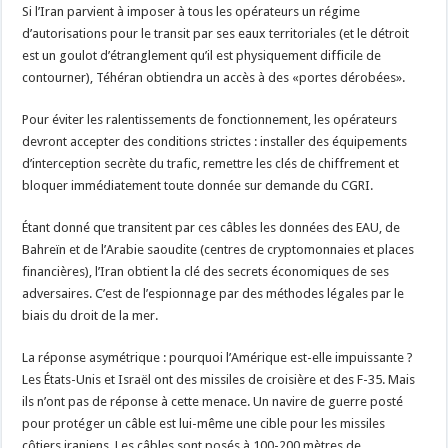
Si l’Iran parvient à imposer à tous les opérateurs un régime
d’autorisations pour le transit par ses eaux territoriales (et le détroit
est un goulot d’étranglement qu’il est physiquement difficile de
contourner), Téhéran obtiendra un accès à des «portes dérobées».
Pour éviter les ralentissements de fonctionnement, les opérateurs
devront accepter des conditions strictes : installer des équipements
d’interception secrète du trafic, remettre les clés de chiffrement et
bloquer immédiatement toute donnée sur demande du CGRI.
Étant donné que transitent par ces câbles les données des EAU, de
Bahreïn et de l’Arabie saoudite (centres de cryptomonnaies et places
financières), l’Iran obtient la clé des secrets économiques de ses
adversaires. C’est de l’espionnage par des méthodes légales par le
biais du droit de la mer.
La réponse asymétrique : pourquoi l’Amérique est-elle impuissante ?
Les États-Unis et Israël ont des missiles de croisière et des F-35. Mais
ils n’ont pas de réponse à cette menace. Un navire de guerre posté
pour protéger un câble est lui-même une cible pour les missiles
côtiers iraniens. Les câbles sont posés à 100-200 mètres de