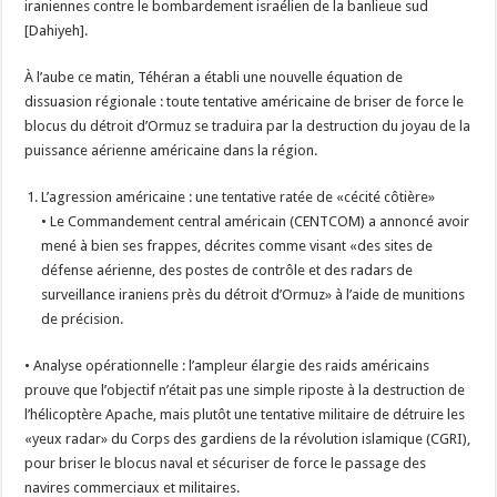
iraniennes contre le bombardement israélien de la banlieue sud
[Dahiyeh].
À l’aube ce matin, Téhéran a établi une nouvelle équation de
dissuasion régionale : toute tentative américaine de briser de force le
blocus du détroit d’Ormuz se traduira par la destruction du joyau de la
puissance aérienne américaine dans la région.
L’agression américaine : une tentative ratée de «cécité côtière»
• Le Commandement central américain (CENTCOM) a annoncé avoir
mené à bien ses frappes, décrites comme visant «des sites de
défense aérienne, des postes de contrôle et des radars de
surveillance iraniens près du détroit d’Ormuz» à l’aide de munitions
de précision.
• Analyse opérationnelle : l’ampleur élargie des raids américains
prouve que l’objectif n’était pas une simple riposte à la destruction de
l’hélicoptère Apache, mais plutôt une tentative militaire de détruire les
«yeux radar» du Corps des gardiens de la révolution islamique (CGRI),
pour briser le blocus naval et sécuriser de force le passage des
navires commerciaux et militaires.