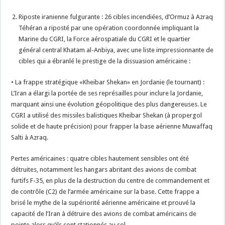
Riposte iranienne fulgurante : 26 cibles incendiées, d’Ormuz à Azraq
Téhéran a riposté par une opération coordonnée impliquant la
Marine du CGRI, la Force aérospatiale du CGRI et le quartier
général central Khatam al-Anbiya, avec une liste impressionnante de
cibles qui a ébranlé le prestige de la dissuasion américaine :
• La frappe stratégique «Kheibar Shekan» en Jordanie (le tournant) :
L’Iran a élargi la portée de ses représailles pour inclure la Jordanie,
marquant ainsi une évolution géopolitique des plus dangereuses. Le
CGRI a utilisé des missiles balistiques Kheibar Shekan (à propergol
solide et de haute précision) pour frapper la base aérienne Muwaffaq
Salti à Azraq.
Pertes américaines : quatre cibles hautement sensibles ont été
détruites, notamment les hangars abritant des avions de combat
furtifs F-35, en plus de la destruction du centre de commandement et
de contrôle (C2) de l’armée américaine sur la base. Cette frappe a
brisé le mythe de la supériorité aérienne américaine et prouvé la
capacité de l’Iran à détruire des avions de combat américains de
pointe alors qu’ils sont stationnés au sol.