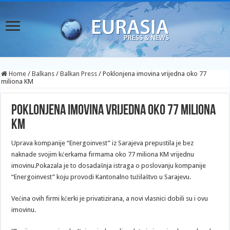
Home
/
Balkans
/
Balkan Press
/
Poklonjena imovina vrijedna oko 77
miliona KM
Poklonjena imovina vrijedna oko 77 miliona
KM
Uprava kompanije “Energoinvest” iz Sarajeva prepustila je bez
naknade svojim kćerkama firmama oko 77 miliona KM vrijednu
imovinu.Pokazala je to dosadašnja istraga o poslovanju kompanije
“Energoinvest” koju provodi Kantonalno tužilaštvo u Sarajevu.
Većina ovih firmi kćerki je privatizirana, a novi vlasnici dobili su i ovu
imovinu.