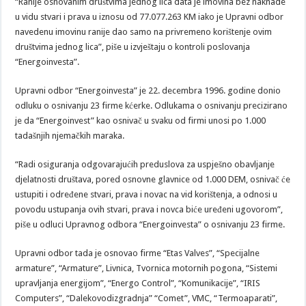
“Ranije osnovanim društvima jednog lica data je imovina bez naknade
u vidu stvari i prava u iznosu od 77.077.263 KM iako je Upravni odbor
navedenu imovinu ranije dao samo na privremeno korištenje ovim
društvima jednog lica”, piše u izvještaju o kontroli poslovanja
“Energoinvesta”.
Upravni odbor “Energoinvesta” je 22. decembra 1996. godine donio
odluku o osnivanju 23 firme kćerke. Odlukama o osnivanju precizirano
je da “Energoinvest” kao osnivač u svaku od firmi unosi po 1.000
tadašnjih njemačkih maraka.
“Radi osiguranja odgovarajućih preduslova za uspješno obavljanje
djelatnosti društava, pored osnovne glavnice od 1.000 DEM, osnivač će
ustupiti i određene stvari, prava i novac na vid korištenja, a odnosi u
povodu ustupanja ovih stvari, prava i novca biće uređeni ugovorom”,
piše u odluci Upravnog odbora “Energoinvesta” o osnivanju 23 firme.
Upravni odbor tada je osnovao firme “Etas Valves”, “Specijalne
armature”, “Armature”, Livnica, Tvornica motornih pogona, “Sistemi
upravljanja energijom”, “Energo Control”, “Komunikacije”, “IRIS
Computers”, “Dalekovodizgradnja” “Comet”, VMC, “Termoaparati”,