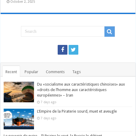
October 2, 2025
Recent
Popular
Comments
Tags
Du «socialisme aux caractéristiques chinoises» aux
«droits de l’homme aux caractéristiques
européennes» – Iran
7 days ago
L’Empire de la Piraterie sourd, muet et aveugle
7 days ago
Le pouvoir de nuire – l’Ukraine le veut, la Russie le détient