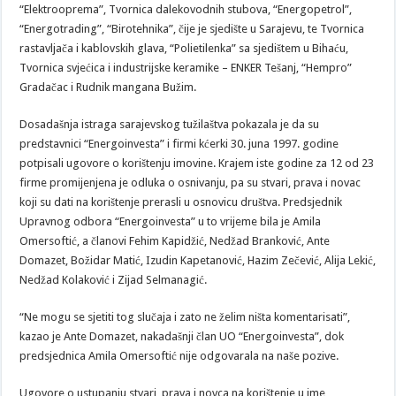
“Elektrooprema”, Tvornica dalekovodnih stubova, “Energopetrol”,
“Energotrading”, “Birotehnika”, čije je sjedište u Sarajevu, te Tvornica
rastavljača i kablovskih glava, “Polietilenka” sa sjedištem u Bihaću,
Tvornica svjećica i industrijske keramike – ENKER Tešanj, “Hempro”
Gradačac i Rudnik mangana Bužim.
Dosadašnja istraga sarajevskog tužilaštva pokazala je da su
predstavnici “Energoinvesta” i firmi kćerki 30. juna 1997. godine
potpisali ugovore o korištenju imovine. Krajem iste godine za 12 od 23
firme promijenjena je odluka o osnivanju, pa su stvari, prava i novac
koji su dati na korištenje prerasli u osnovicu društva. Predsjednik
Upravnog odbora “Energoinvesta” u to vrijeme bila je Amila
Omersoftić, a članovi Fehim Kapidžić, Nedžad Branković, Ante
Domazet, Božidar Matić, Izudin Kapetanović, Hazim Zečević, Alija Lekić,
Nedžad Kolaković i Zijad Selmanagić.
“Ne mogu se sjetiti tog slučaja i zato ne želim ništa komentarisati”,
kazao je Ante Domazet, nakadašnji član UO “Energoinvesta”, dok
predsjednica Amila Omersoftić nije odgovarala na naše pozive.
Ugovore o ustupanju stvari, prava i novca na korištenje u ime