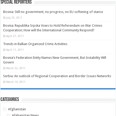
Special Reporters
Bosnia: Still no government, no progress, no EU softening of stance
July 25, 2011
Bosnia: Republika Srpska Vows to Hold Referendum on War Crimes
Cooperation; How will the International Community Respond?
April 27, 2011
Trends in Balkan Organized Crime Activities
April 11, 2011
Bosnia’s Federation Entity Names New Government, But Instability Will
Govern
March 22, 2011
Serbia: An outlook of Regional Cooperation and Border Issues Networks
March 16, 2011
Categories
Afghanistan
Afghanistan News