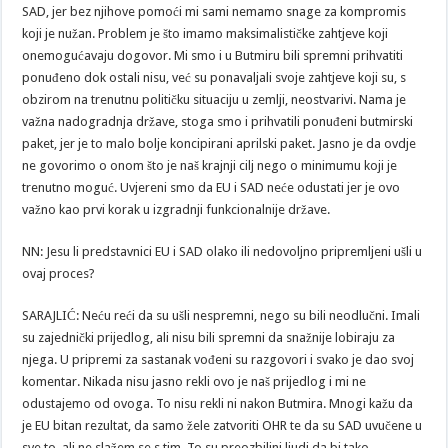
SAD, jer bez njihove pomoći mi sami nemamo snage za kompromis
koji je nužan. Problem je što imamo maksimalističke zahtjeve koji
onemogućavaju dogovor. Mi smo i u Butmiru bili spremni prihvatiti
ponuđeno dok ostali nisu, već su ponavaljali svoje zahtjeve koji su, s
obzirom na trenutnu političku situaciju u zemlji, neostvarivi. Nama je
važna nadogradnja države, stoga smo i prihvatili ponuđeni butmirski
paket, jer je to malo bolje koncipirani aprilski paket. Jasno je da ovdje
ne govorimo o onom što je naš krajnji cilj nego o minimumu koji je
trenutno moguć. Uvjereni smo da EU i SAD neće odustati jer je ovo
važno kao prvi korak u izgradnji funkcionalnije države.
NN: Jesu li predstavnici EU i SAD olako ili nedovoljno pripremljeni ušli u
ovaj proces?
SARAJLIĆ: Neću reći da su ušli nespremni, nego su bili neodlučni. Imali
su zajednički prijedlog, ali nisu bili spremni da snažnije lobiraju za
njega. U pripremi za sastanak vođeni su razgovori i svako je dao svoj
komentar. Nikada nisu jasno rekli ovo je naš prijedlog i mi ne
odustajemo od ovoga. To nisu rekli ni nakon Butmira. Mnogi kažu da
je EU bitan rezultat, da samo žele zatvoriti OHR te da su SAD uvučene u
sve to, ali ne slažem se s tim. To su preozbiljni ljudi da bi tako