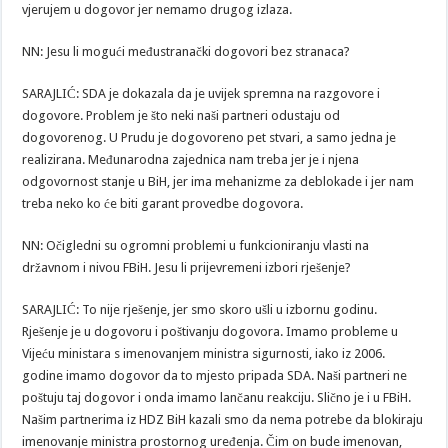
vjerujem u dogovor jer nemamo drugog izlaza.
NN: Jesu li mogući međustranački dogovori bez stranaca?
SARAJLIĆ: SDA je dokazala da je uvijek spremna na razgovore i
dogovore. Problem je što neki naši partneri odustaju od
dogovorenog. U Prudu je dogovoreno pet stvari, a samo jedna je
realizirana. Međunarodna zajednica nam treba jer je i njena
odgovornost stanje u BiH, jer ima mehanizme za deblokade i jer nam
treba neko ko će biti garant provedbe dogovora.
NN: Očigledni su ogromni problemi u funkcioniranju vlasti na
državnom i nivou FBiH. Jesu li prijevremeni izbori rješenje?
SARAJLIĆ: To nije rješenje, jer smo skoro ušli u izbornu godinu.
Rješenje je u dogovoru i poštivanju dogovora. Imamo probleme u
Vijeću ministara s imenovanjem ministra sigurnosti, iako iz 2006.
godine imamo dogovor da to mjesto pripada SDA. Naši partneri ne
poštuju taj dogovor i onda imamo lančanu reakciju. Slično je i u FBiH.
Našim partnerima iz HDZ BiH kazali smo da nema potrebe da blokiraju
imenovanje ministra prostornog uređenja. Čim on bude imenovan,