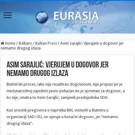
Home
/
Balkans
/
Balkan Press
/
Asim Sarajlić: Vjerujem u dogovor jer
nemamo drugog izlaza
Asim Sarajlić: Vjerujem u dogovor jer
nemamo drugog izlaza
Butmirski proces, iako nije rezultirao dogovorom, nije propao jer je
međunarodnoj zajednici jasno pokazao ko je spreman za dogovor, a
ko nije, smatra to Asim Sarajlić, zamjenik predsjednika SDA.
Kao učesnik pregovora o napretku BiH, vođenih u Butmiru u
organizaciji SAD i EU, on vjeruje u konačni dogovor, jer “nemamo
drugog izlaza”.