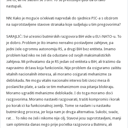
nastupali.
NN: Kako je moguće očekivati napredak do sjednice PIC-a s obzirom
na suprotstavljene stavove stranaka koje sudjeluju u tim pregovorima?
SARAJLIĆ: Svi učesnici butmirskih razgovora BiH vide u EU i NATO-u. To
je dobro. Problem je što imamo nerealno postavljene zahtjeve, pa
jedni žele ogromnu autonomiju RS, a drugi BiH bez entiteta. Imamo
problem kad niko ne želi da odustane od svojih maksimalističkih
zahtjeva. Mi prihvatamo da je RS jedan od entiteta u BiH, ali tražimo da
napravimo državu koja funkcioniše. Nije problem da osiguramo zaštitu
vitalnih nacionalnih interesa, ali moramo osigurati mehanizme za
deblokadu. Ne mogu vitalni nacionalni interesi biti izvoz mesa ili
poslaničke plate, a sada se tim mehanizmom ova pitanja blokiraju.
Moramo ugraditi mehanizme deblokade. I do toga moramo doći
razgovorima. Moramo nastaviti razgovarati, tražiti kompromis i korak
po korak ići ka funkcionalnoj zemlji. Tome se nadam i u nastavku
butmirskog procesa, jer koja nam je druga alternativa. Sukobi, svađe,
rat… To niko ne želi i nikome nije cilj. Stavovi jesu suprotstavljeni, manji
sam optimista danas nego prije početka razgovora u Butmiru, ali