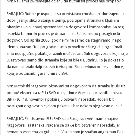
NN: Na čemu još temeljite ocjenu da butmirski proces nije propao?
SARAJLIĆ: Butmir je uspio jer su predstavnici međunarodne zajednice
dobili jasniju sliku o stanju u zemlji, pozicijama stranaka u ključnim
pitanjima i o njihovoj spremnosti na dogovore i kompromise. Sa tog
aspekta butmirski proces je dobar, ali nažalost nismo postigli neki
dogovor. Od aprila 2006. godine mi ne samo da stagniramo, nego
idemo unazad. Tri i po godine smo proveli bez šireg dijaloga. Imali
smo neuspješne pokušaje raznih međustranačkih dogovora u kojima je
učestvovao samo dio stranaka koje su bile u Butmiru. To je pokazalo
da nam za svaki dalji iskorak treba podrška međunarodne zajednice,
koja je potpisnik i garant mira u BiH.
NN: Butmirski razgovori okončani su dogovorom da stranke iz BiH uz
pomoć eksperata iz EU i SAD do sjednice Vijeća za provedbu mira u
BiH (PIC) 18. novembra pokušaju ostvariti napredak. Hoće li biti
postignut dogovor o cijelom paketu ili bar nekom njegovom dijelu?
SARAJLIĆ: Predstavnici EU i SAD su u Sarajevu i već imamo najave
razgovora i sastanaka. Nadam se da će biti ostvaren napredak, jer
nemamo vremena za gubljenje. Važan nam je snažan angažman EU i