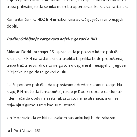
treba prihvatiti, te da se niko ne treba opterećivati ko saziva sastanak.
Komentar čelnika HDZ BiH ni nakon više pokušaja juče nismo uspjeli
dobiti.
Dodik: Odbijanje razgovora najviše govori o BiH
Milorad Dodik, premijer RS, izjavio je da je pozvao lidere političkih
stranaka iz BiH na sastanak i da, ukoliko ta prilika bude propuštena,
treba tražiti novu, ali da to ne govori o uspjehu ili neuspjehu njegove
inicijative, nego da to govori o BiH.
“Ja ću ponovo pokušati da uspostavim odredene komunikacije. Na
kraju, BiH može da funkcioniše”, rekao je Dodik i dodao da domaći
lideri neće da dođu na sastanak zato što nema stranaca, a oni se
osjećaju sigurno samo kad su tu stranci.
On je poručio da će biti na svakom sastanku koji bude zakazan.
Post Views:
461