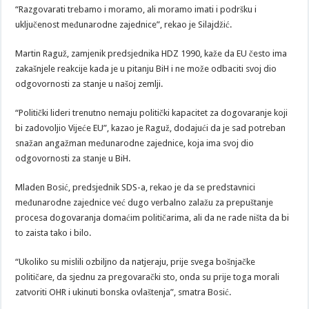
“Razgovarati trebamo i moramo, ali moramo imati i podršku i
uključenost međunarodne zajednice”, rekao je Silajdžić.
Martin Raguž, zamjenik predsjednika HDZ 1990, kaže da EU često ima
zakašnjele reakcije kada je u pitanju BiH i ne može odbaciti svoj dio
odgovornosti za stanje u našoj zemlji.
“Politički lideri trenutno nemaju politički kapacitet za dogovaranje koji
bi zadovoljio Vijeće EU”, kazao je Raguž, dodajući da je sad potreban
snažan angažman međunarodne zajednice, koja ima svoj dio
odgovornosti za stanje u BiH.
Mladen Bosić, predsjednik SDS-a, rekao je da se predstavnici
međunarodne zajednice već dugo verbalno zalažu za prepuštanje
procesa dogovaranja domaćim političarima, ali da ne rade ništa da bi
to zaista tako i bilo.
“Ukoliko su mislili ozbiljno da natjeraju, prije svega bošnjačke
političare, da sjednu za pregovarački sto, onda su prije toga morali
zatvoriti OHR i ukinuti bonska ovlaštenja”, smatra Bosić.