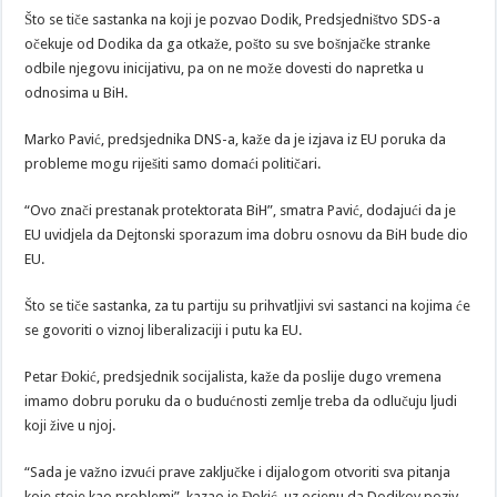
Što se tiče sastanka na koji je pozvao Dodik, Predsjedništvo SDS-a
očekuje od Dodika da ga otkaže, pošto su sve bošnjačke stranke
odbile njegovu inicijativu, pa on ne može dovesti do napretka u
odnosima u BiH.
Marko Pavić, predsjednika DNS-a, kaže da je izjava iz EU poruka da
probleme mogu riješiti samo domaći političari.
“Ovo znači prestanak protektorata BiH”, smatra Pavić, dodajući da je
EU uvidjela da Dejtonski sporazum ima dobru osnovu da BiH bude dio
EU.
Što se tiče sastanka, za tu partiju su prihvatljivi svi sastanci na kojima će
se govoriti o viznoj liberalizaciji i putu ka EU.
Petar Đokić, predsjednik socijalista, kaže da poslije dugo vremena
imamo dobru poruku da o budućnosti zemlje treba da odlučuju ljudi
koji žive u njoj.
“Sada je važno izvući prave zaključke i dijalogom otvoriti sva pitanja
koje stoje kao problemi”, kazao je Đokić, uz ocjenu da Dodikov poziv