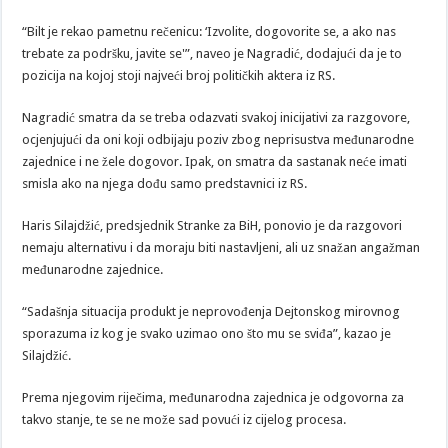
“Bilt je rekao pametnu rečenicu: ‘Izvolite, dogovorite se, a ako nas
trebate za podršku, javite se'”, naveo je Nagradić, dodajući da je to
pozicija na kojoj stoji najveći broj političkih aktera iz RS.
Nagradić smatra da se treba odazvati svakoj inicijativi za razgovore,
ocjenjujući da oni koji odbijaju poziv zbog neprisustva međunarodne
zajednice i ne žele dogovor. Ipak, on smatra da sastanak neće imati
smisla ako na njega dođu samo predstavnici iz RS.
Haris Silajdžić, predsjednik Stranke za BiH, ponovio je da razgovori
nemaju alternativu i da moraju biti nastavljeni, ali uz snažan angažman
međunarodne zajednice.
“Sadašnja situacija produkt je neprovođenja Dejtonskog mirovnog
sporazuma iz kog je svako uzimao ono što mu se sviđa”, kazao je
Silajdžić.
Prema njegovim riječima, međunarodna zajednica je odgovorna za
takvo stanje, te se ne može sad povući iz cijelog procesa.