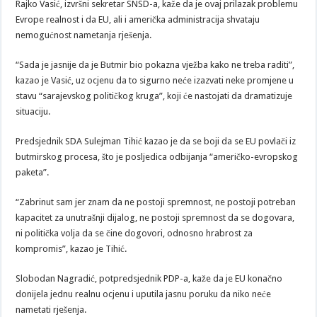
Rajko Vasić, izvršni sekretar SNSD-a, kaže da je ovaj prilazak problemu
Evrope realnost i da EU, ali i američka administracija shvataju
nemogućnost nametanja rješenja.
“Sada je jasnije da je Butmir bio pokazna vježba kako ne treba raditi”,
kazao je Vasić, uz ocjenu da to sigurno neće izazvati neke promjene u
stavu “sarajevskog političkog kruga”, koji će nastojati da dramatizuje
situaciju.
Predsjednik SDA Sulejman Tihić kazao je da se boji da se EU povlači iz
butmirskog procesa, što je posljedica odbijanja “američko-evropskog
paketa”.
“Zabrinut sam jer znam da ne postoji spremnost, ne postoji potreban
kapacitet za unutrašnji dijalog, ne postoji spremnost da se dogovara,
ni politička volja da se čine dogovori, odnosno hrabrost za
kompromis”, kazao je Tihić.
Slobodan Nagradić, potpredsjednik PDP-a, kaže da je EU konačno
donijela jednu realnu ocjenu i uputila jasnu poruku da niko neće
nametati rješenja.