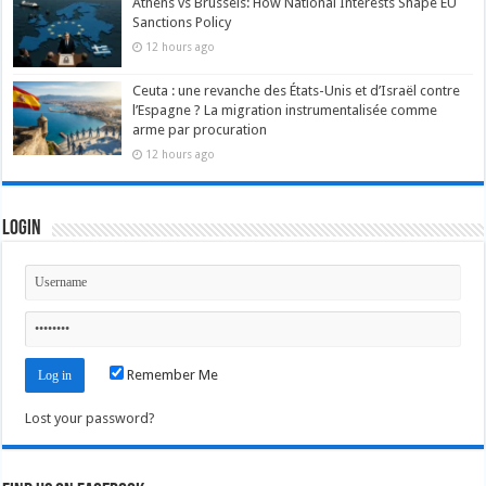
Athens vs Brussels: How National Interests Shape EU
Sanctions Policy
12 hours ago
Ceuta : une revanche des États-Unis et d’Israël contre
l’Espagne ? La migration instrumentalisée comme
arme par procuration
12 hours ago
Login
Remember Me
Lost your password?