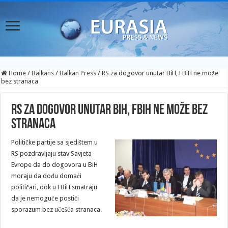
Home
/
Balkans
/
Balkan Press
/
RS za dogovor unutar BiH, FBiH ne može
bez stranaca
RS za dogovor unutar BiH, FBiH ne može bez
stranaca
Političke partije sa sjedištem u
RS pozdravljaju stav Savjeta
Evrope da do dogovora u BiH
moraju da dođu domaći
političari, dok u FBiH smatraju
da je nemoguće postići
sporazum bez učešća stranaca.