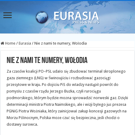
Home
/
Eurasia
/
Nie z nami te numery, Wołodia
Nie z nami te numery, Wołodia
Za czasów koalicji PO–PSL udało się zbudować terminal skroplonego
gazu ziemnego (LNG) w Świnoujściu i rozbudować gazociągi
przesyłowe w kraju. Po dojściu PiS do władzy nastąpił powrót do
pomysłu z czasów rządu Jerzego Buzka, czyli rurociągu
podmorskiego, którym będzie można sprowadzić norweski gaz. Dzięki
determinacji ministra Piotra Naimskiego, ale i wizji byłego już prezesa
PGNiG Piotra Woźniaka, który zainicjował zakup koncesji gazowych na
Morzu Północnym, Polska może czuć się bezpieczna, jeśli chodzi o
dostawy surowca.