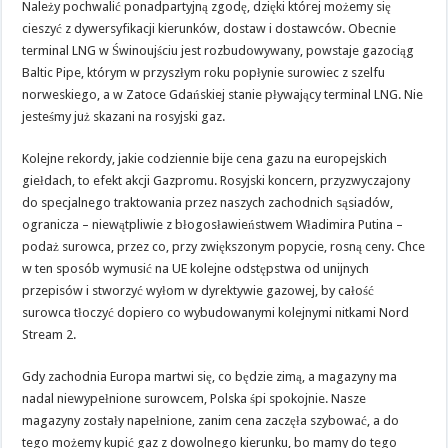
Należy pochwalić ponadpartyjną zgodę, dzięki której możemy się
cieszyć z dywersyfikacji kierunków, dostaw i dostawców. Obecnie
terminal LNG w Świnoujściu jest rozbudowywany, powstaje gazociąg
Baltic Pipe, którym w przyszłym roku popłynie surowiec z szelfu
norweskiego, a w Zatoce Gdańskiej stanie pływający terminal LNG. Nie
jesteśmy już skazani na rosyjski gaz.
Kolejne rekordy, jakie codziennie bije cena gazu na europejskich
giełdach, to efekt akcji Gazpromu. Rosyjski koncern, przyzwyczajony
do specjalnego traktowania przez naszych zachodnich sąsiadów,
ogranicza – niewątpliwie z błogosławieństwem Władimira Putina –
podaż surowca, przez co, przy zwiększonym popycie, rosną ceny. Chce
w ten sposób wymusić na UE kolejne odstępstwa od unijnych
przepisów i stworzyć wyłom w dyrektywie gazowej, by całość
surowca tłoczyć dopiero co wybudowanymi kolejnymi nitkami Nord
Stream 2.
Gdy zachodnia Europa martwi się, co będzie zimą, a magazyny ma
nadal niewypełnione surowcem, Polska śpi spokojnie. Nasze
magazyny zostały napełnione, zanim cena zaczęła szybować, a do
tego możemy kupić gaz z dowolnego kierunku, bo mamy do tego