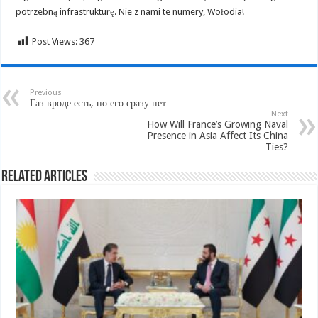
potrzebną infrastrukturę. Nie z nami te numery, Wołodia!
Post Views:
367
Previous
Газ вроде есть, но его сразу нет
Next
How Will France’s Growing Naval
Presence in Asia Affect Its China
Ties?
Related Articles