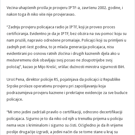
Većina uhapšenih prošla je provjeru IPTF-a, završenu 2002. godine, i
nakon toga ih niko više nije provjeravao.
“Zadnju provjeru policajaca radio je IPTF, koji je proveo proces
certificiranja. Evidentno je da je IPTF, bez obzira na svu pomoć koju su
nam pružili, napravio određene promašaje. Policajci koji su primljeni u
zadnjih pet-šest godina, to je mlađa generacija policajaca, nisu
evidentirani po osnovu ratnih zločina i drugih kaznenih djela ako u
međuvremenu dok obavljaju svoj posao ne zloupotrijebe svoj
položaj”, kazao je Mijo Krešić, vršilac dužnosti ministra sigurnosti BiH.
Uroš Pena, direktor policije RS, pojašnjava da policajci iz Republike
Srpske prolaze operativnu provjeru pri zapošljavanju koja
podrazumijeva provjeru kaznene i prekršajne evidencije za sve buduće
policajce.
“Mi smo jedini zadržali pravilo o certifikaciji, odnosno decertifikaciji
policajaca. Sigurno je to da niko od njih u trenutku prijema u policiju
nema veze s kriminalom i sigurno su čisti. Očigledno je da ih vrijeme
poslije drugačije izgradi, a jedini način da se tome stane u kraj su