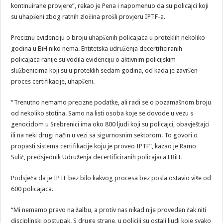
kontinuirane provjere”, rekao je Pena i napomenuo da su policajci koji
su uhapšeni zbog ratnih zločina prošli provjeru IPTF-a.
Preciznu evidenciju o broju uhapšenih policajaca u proteklih nekoliko
godina u BiH niko nema. Entitetska udruženja decertificiranih
policajaca ranije su vodila evidenciju o aktivnim policijskim
službenicima koji su u proteklih sedam godina, od kada je završen
proces certifikacije, uhapšeni.
“Trenutno nemamo precizne podatke, ali radi se o pozamašnom broju
od nekoliko stotina. Samo na listi osoba koje se dovode u vezu s
genocidom u Srebrenici ima oko 800 ljudi koji su policajci, obavještajci
ili na neki drugi način u vezi sa sigurnosnim sektorom. To govori o
propasti sistema certifikacije koju je proveo IPTF”, kazao je Ramo
Sulić, predsjednik Udruženja decertificiranih policajaca FBiH.
Podsjeća da je IPTF bez bilo kakvog procesa bez posla ostavio više od
600 policajaca.
“Mi nemamo pravo na žalbu, a protiv nas nikad nije proveden čak niti
disciplinski postupak. S druge strane, u policiji su ostali ljudi koje svako