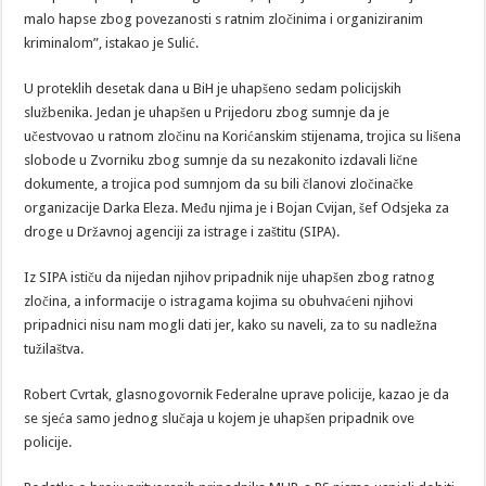
malo hapse zbog povezanosti s ratnim zločinima i organiziranim
kriminalom”, istakao je Sulić.
U proteklih desetak dana u BiH je uhapšeno sedam policijskih
službenika. Jedan je uhapšen u Prijedoru zbog sumnje da je
učestvovao u ratnom zločinu na Korićanskim stijenama, trojica su lišena
slobode u Zvorniku zbog sumnje da su nezakonito izdavali lične
dokumente, a trojica pod sumnjom da su bili članovi zločinačke
organizacije Darka Eleza. Među njima je i Bojan Cvijan, šef Odsjeka za
droge u Državnoj agenciji za istrage i zaštitu (SIPA).
Iz SIPA ističu da nijedan njihov pripadnik nije uhapšen zbog ratnog
zločina, a informacije o istragama kojima su obuhvaćeni njihovi
pripadnici nisu nam mogli dati jer, kako su naveli, za to su nadležna
tužilaštva.
Robert Cvrtak, glasnogovornik Federalne uprave policije, kazao je da
se sjeća samo jednog slučaja u kojem je uhapšen pripadnik ove
policije.