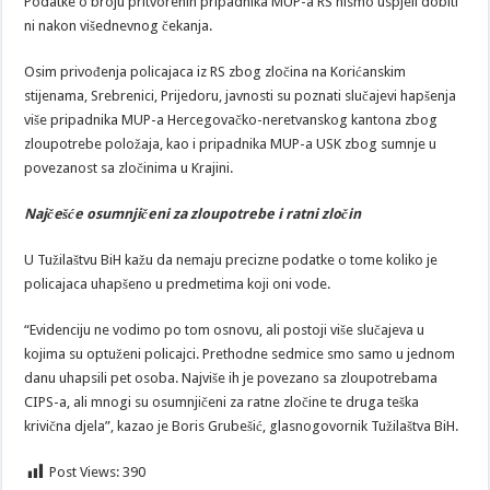
Podatke o broju pritvorenih pripadnika MUP-a RS nismo uspjeli dobiti
ni nakon višednevnog čekanja.
Osim privođenja policajaca iz RS zbog zločina na Korićanskim
stijenama, Srebrenici, Prijedoru, javnosti su poznati slučajevi hapšenja
više pripadnika MUP-a Hercegovačko-neretvanskog kantona zbog
zloupotrebe položaja, kao i pripadnika MUP-a USK zbog sumnje u
povezanost sa zločinima u Krajini.
Najčešće osumnjičeni za zloupotrebe i ratni zločin
U Tužilaštvu BiH kažu da nemaju precizne podatke o tome koliko je
policajaca uhapšeno u predmetima koji oni vode.
“Evidenciju ne vodimo po tom osnovu, ali postoji više slučajeva u
kojima su optuženi policajci. Prethodne sedmice smo samo u jednom
danu uhapsili pet osoba. Najviše ih je povezano sa zloupotrebama
CIPS-a, ali mnogi su osumnjičeni za ratne zločine te druga teška
krivična djela”, kazao je Boris Grubešić, glasnogovornik Tužilaštva BiH.
Post Views:
390