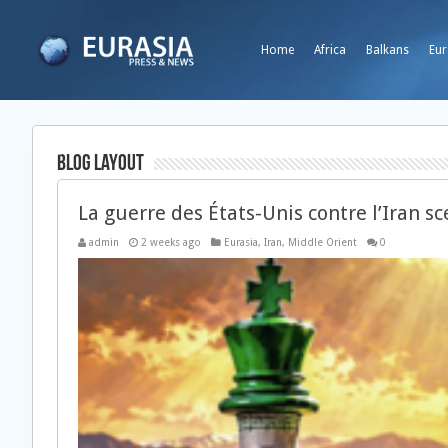
Home
Africa
Balkans
Eur
Blog Layout
La guerre des États-Unis contre l’Iran s
admin
2 weeks ago
Eurasia
,
Iran
,
Middle Orient
0