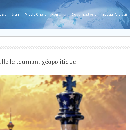
asia
Iran
Middle Orient
Romania
South East Asia
Special Analysis
celle le tournant géopolitique