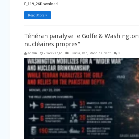
E_119_26Download
Read More »
Téhéran paralyse le Golfe & Washington
nucléaires propres”
admin
2 weeks ago
Eurasia
,
Iran
,
Middle Orient
0