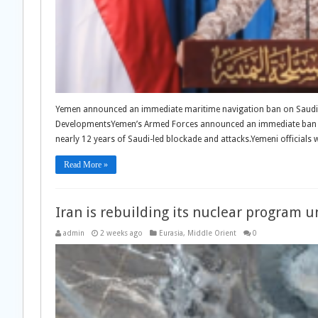
Yemen announced an immediate maritime navigation ban on Saudi Ar
DevelopmentsYemen’s Armed Forces announced an immediate ban o
nearly 12 years of Saudi-led blockade and attacks.Yemeni officials
Read More »
Iran is rebuilding its nuclear program 
admin
2 weeks ago
Eurasia
,
Middle Orient
0