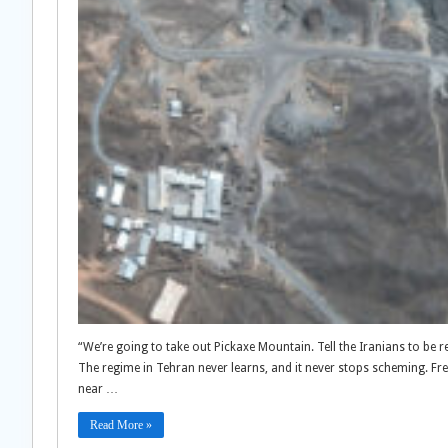
“We’re going to take out Pickaxe Mountain. Tell the Iranians to b
The regime in Tehran never learns, and it never stops scheming. Fres
near …
Read More »