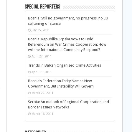
Special Reporters
Bosnia: Still no government, no progress, no EU
softening of stance
July 25, 2011
Bosnia: Republika Srpska Vows to Hold
Referendum on War Crimes Cooperation; How
will the International Community Respond?
April 27, 2011
Trends in Balkan Organized Crime Activities
April 11, 2011
Bosnia’s Federation Entity Names New
Government, But Instability Will Govern
March 22, 2011
Serbia: An outlook of Regional Cooperation and
Border Issues Networks
March 16, 2011