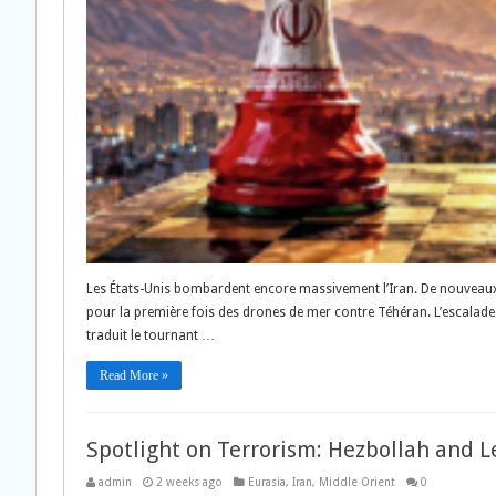
Les États-Unis bombardent encore massivement l’Iran. De nouveaux ty
pour la première fois des drones de mer contre Téhéran. L’escalade 
traduit le tournant …
Read More »
Spotlight on Terrorism: Hezbollah and L
admin
2 weeks ago
Eurasia
,
Iran
,
Middle Orient
0