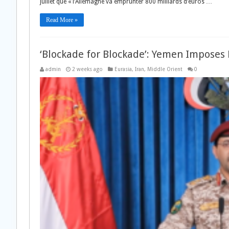
juillet que « l’Allemagne va emprunter 800 milliards d’euros …
Read More »
‘Blockade for Blockade’: Yemen Imposes
admin
2 weeks ago
Eurasia
,
Iran
,
Middle Orient
0