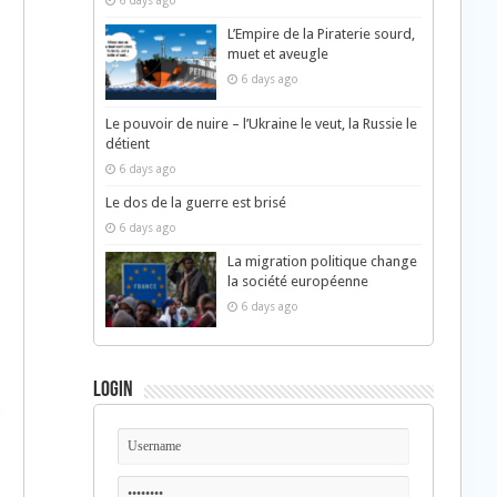
6 days ago
L’Empire de la Piraterie sourd,
muet et aveugle
6 days ago
Le pouvoir de nuire – l’Ukraine le veut, la Russie le
détient
6 days ago
Le dos de la guerre est brisé
6 days ago
La migration politique change
la société européenne
6 days ago
Login